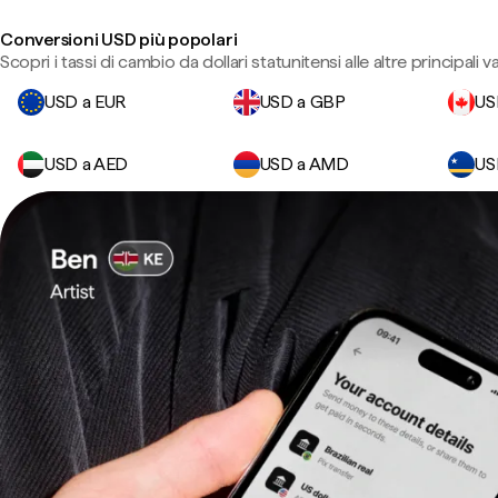
Conversioni USD più popolari
Scopri i tassi di cambio da dollari statunitensi alle altre principali va
USD a EUR
USD a GBP
US
USD a AED
USD a AMD
US