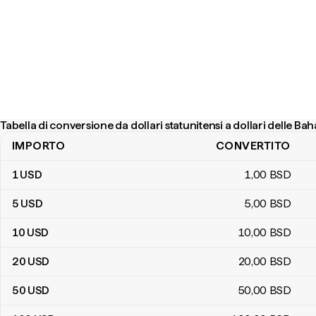
Tabella di conversione da dollari statunitensi a dollari delle B
IMPORTO
CONVERTITO
Tabella di conversione da dollari statunitensi a dollari delle Baham
1
USD
1
,00
BSD
5
USD
5
,00
BSD
10
USD
10
,00
BSD
20
USD
20
,00
BSD
50
USD
50
,00
BSD