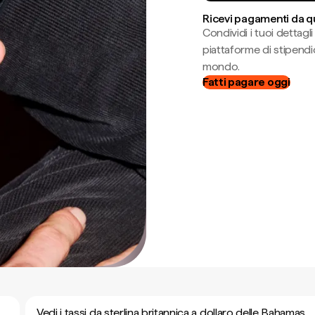
Ricevi pagamenti da q
Condividi i tuoi dettag
piattaforme di stipendio
mondo.
Fatti pagare oggi
Vedi i tassi da sterlina britannica a dollaro delle Bahamas