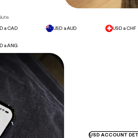
lute.
D a CAD
USD a AUD
USD a CHF
D a ANG
USD ACCOUNT DET