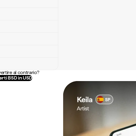
ertire al contrario?
rti BSD in USD