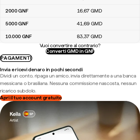
2000
GNF
16
,67
GMD
5000
GNF
41
,69
GMD
10.000
GNF
83
,37
GMD
Vuoi convertire al contrario?
Converti GMD in GNF
PAGAMENTI
Invia e ricevi denaro in pochi secondi
Dividi un conto, ripaga un amico, invia direttamente a una banca
messicana o brasiliana. Nessuna commissione nascosta, nessun
ricarico subdolo.
Apri il tuo account gratuito