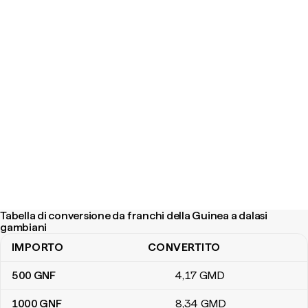
Tabella di conversione da franchi della Guinea a dalasi
gambiani
IMPORTO
CONVERTITO
Tabella di conversione da franchi della Guinea a dalasi gambiani
500
GNF
4
,17
GMD
1000
GNF
8
,34
GMD