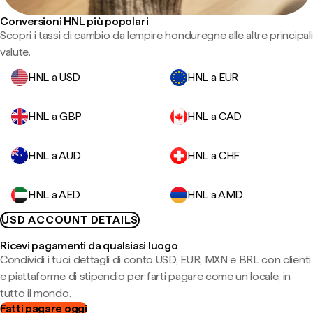
Conversioni HNL più popolari
Scopri i tassi di cambio da lempire honduregne alle altre principali
valute.
HNL a USD
HNL a EUR
HNL a GBP
HNL a CAD
HNL a AUD
HNL a CHF
HNL a AED
HNL a AMD
USD ACCOUNT DETAILS
Ricevi pagamenti da qualsiasi luogo
Condividi i tuoi dettagli di conto USD, EUR, MXN e BRL con clienti
e piattaforme di stipendio per farti pagare come un locale, in
tutto il mondo.
Fatti pagare oggi