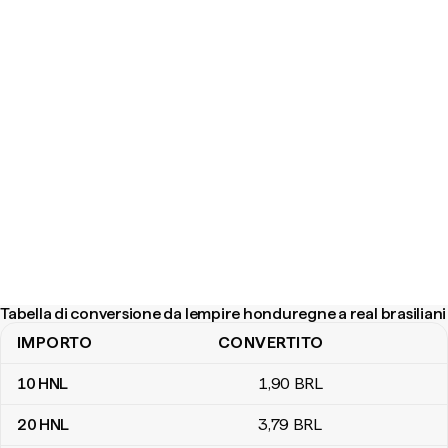
Tabella di conversione da lempire honduregne a real brasiliani
IMPORTO
CONVERTITO
Tabella di conversione da lempire honduregne a real brasiliani
10
HNL
1
,90
BRL
20
HNL
3
,79
BRL