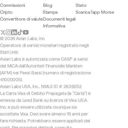
Commissioni
Blog
Stato
Cripto
Stampa
Scarica l'app Morse
Convertitore di valute
Documenti legali
Informativa
© 2026 Avian Labs, Inc
Operatore di servizi monetari registrato negli
Stati Uniti
Avian Labs è autorizzata come CASP ai sensi
del MiCA dall'Autoriteit Financiële Markten
(AFM) nei Paesi Bassi (numero di registrazione
41000005).
Avian Labs USA, Inc., NMLS ID # 2639252
La Carta Visa di Debito Prepagata (la "Carta") è
emessa da Lead Bank su licenza di Visa U.S.A.
Inc. e può essere utilizzata ovunque sia
accettata Visa. Devi avere almeno 18 anni per
fare richiesta. Potrebbero essere applicati dei
costi. Per maggiori dettagli, consulta