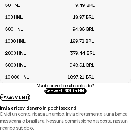
50
HNL
9
,49
BRL
100
HNL
18
,97
BRL
500
HNL
94
,86
BRL
1000
HNL
189
,72
BRL
2000
HNL
379
,44
BRL
5000
HNL
948
,61
BRL
10.000
HNL
1897
,21
BRL
Vuoi convertire al contrario?
Converti BRL in HNL
PAGAMENTI
Invia e ricevi denaro in pochi secondi
Dividi un conto, ripaga un amico, invia direttamente a una banca
messicana o brasiliana. Nessuna commissione nascosta, nessun
ricarico subdolo.