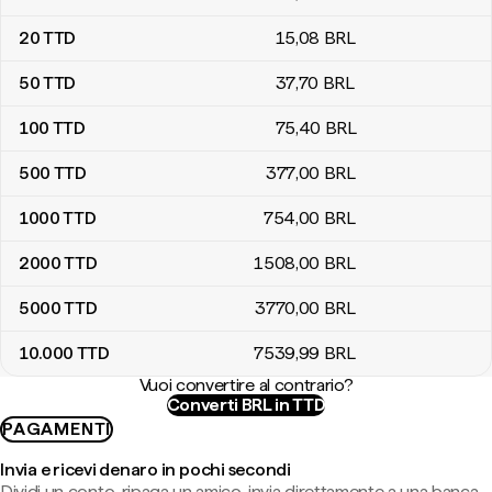
20
TTD
15
,08
BRL
50
TTD
37
,70
BRL
100
TTD
75
,40
BRL
500
TTD
377
,00
BRL
1000
TTD
754
,00
BRL
2000
TTD
1508
,00
BRL
5000
TTD
3770
,00
BRL
10.000
TTD
7539
,99
BRL
Vuoi convertire al contrario?
Converti BRL in TTD
PAGAMENTI
Invia e ricevi denaro in pochi secondi
Dividi un conto, ripaga un amico, invia direttamente a una banca