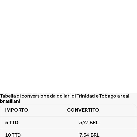
Tabella di conversione da dollari di Trinidad e Tobago a real
brasiliani
IMPORTO
CONVERTITO
Tabella di conversione da dollari di Trinidad e Tobago a real brasili
5
TTD
3
,77
BRL
10
TTD
7
,54
BRL