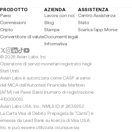
PRODOTTO
AZIENDA
ASSISTENZA
Paesi
Lavora con noi
Centro Assistenza
Commissioni
Blog
Stato
Cripto
Stampa
Scarica l'app Morse
Convertitore di valute
Documenti legali
Informativa
© 2026 Avian Labs, Inc
Operatore di servizi monetari registrato negli
Stati Uniti
Avian Labs è autorizzata come CASP ai sensi
del MiCA dall'Autoriteit Financiële Markten
(AFM) nei Paesi Bassi (numero di registrazione
41000005).
Avian Labs USA, Inc., NMLS ID # 2639252
La Carta Visa di Debito Prepagata (la "Carta") è
emessa da Lead Bank su licenza di Visa U.S.A.
Inc. e può essere utilizzata ovunque sia