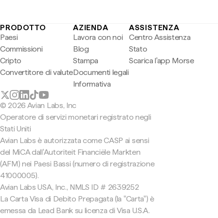
PRODOTTO
AZIENDA
ASSISTENZA
Paesi
Lavora con noi
Centro Assistenza
Commissioni
Blog
Stato
Cripto
Stampa
Scarica l'app Morse
Convertitore di valute
Documenti legali
Informativa
© 2026 Avian Labs, Inc
Operatore di servizi monetari registrato negli
Stati Uniti
Avian Labs è autorizzata come CASP ai sensi
del MiCA dall'Autoriteit Financiële Markten
(AFM) nei Paesi Bassi (numero di registrazione
41000005).
Avian Labs USA, Inc., NMLS ID # 2639252
La Carta Visa di Debito Prepagata (la "Carta") è
emessa da Lead Bank su licenza di Visa U.S.A.