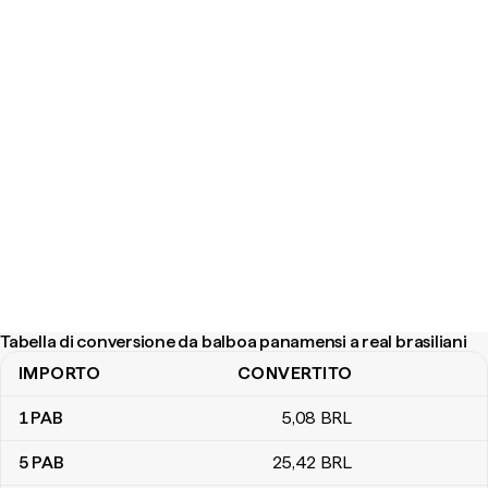
Tabella di conversione da balboa panamensi a real brasiliani
IMPORTO
CONVERTITO
Tabella di conversione da balboa panamensi a real brasiliani
1
PAB
5
,08
BRL
5
PAB
25
,42
BRL