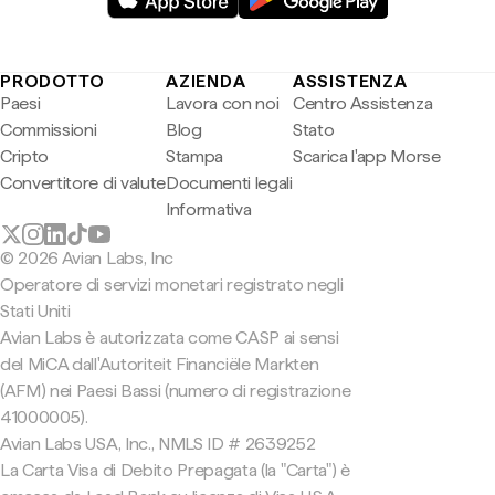
PRODOTTO
AZIENDA
ASSISTENZA
Paesi
Lavora con noi
Centro Assistenza
Commissioni
Blog
Stato
Cripto
Stampa
Scarica l'app Morse
Convertitore di valute
Documenti legali
Informativa
© 2026 Avian Labs, Inc
Operatore di servizi monetari registrato negli
Stati Uniti
Avian Labs è autorizzata come CASP ai sensi
del MiCA dall'Autoriteit Financiële Markten
(AFM) nei Paesi Bassi (numero di registrazione
41000005).
Avian Labs USA, Inc., NMLS ID # 2639252
La Carta Visa di Debito Prepagata (la "Carta") è