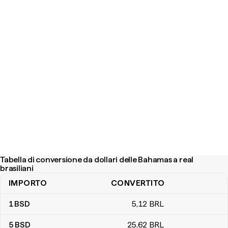
Tabella di conversione da dollari delle Bahamas a real
brasiliani
IMPORTO
CONVERTITO
Tabella di conversione da dollari delle Bahamas a real brasiliani
1
BSD
5
,12
BRL
5
BSD
25
,62
BRL