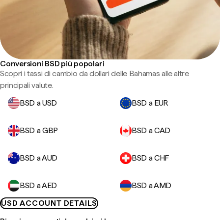
Conversioni BSD più popolari
Scopri i tassi di cambio da dollari delle Bahamas alle altre
principali valute.
BSD a USD
BSD a EUR
BSD a GBP
BSD a CAD
BSD a AUD
BSD a CHF
BSD a AED
BSD a AMD
USD ACCOUNT DETAILS