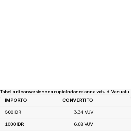
Tabella di conversione da rupie indonesiane a vatu di Vanuatu
IMPORTO
CONVERTITO
Tabella di conversione da rupie indonesiane a vatu di Vanuatu
500
IDR
3
,34
VUV
1000
IDR
6
,68
VUV