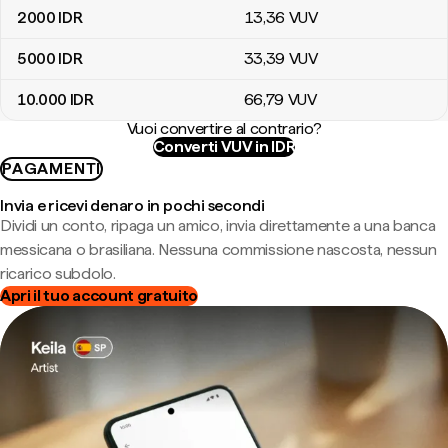
2000
IDR
13
,36
VUV
5000
IDR
33
,39
VUV
10.000
IDR
66
,79
VUV
Vuoi convertire al contrario?
Converti VUV in IDR
PAGAMENTI
Invia e ricevi denaro in pochi secondi
Dividi un conto, ripaga un amico, invia direttamente a una banca
messicana o brasiliana. Nessuna commissione nascosta, nessun
ricarico subdolo.
Apri il tuo account gratuito