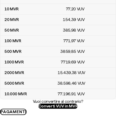
10
MVR
77
,20
VUV
20
MVR
154
,39
VUV
50
MVR
385
,98
VUV
100
MVR
771
,97
VUV
500
MVR
3859
,85
VUV
1000
MVR
7719
,69
VUV
2000
MVR
15.439
,38
VUV
5000
MVR
38.598
,46
VUV
10.000
MVR
77.196
,91
VUV
Vuoi convertire al contrario?
Converti VUV in MVR
PAGAMENTI