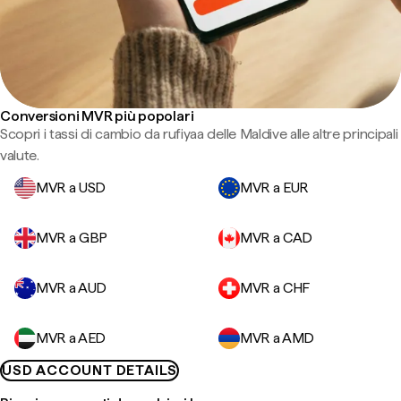
Conversioni MVR più popolari
Scopri i tassi di cambio da rufiyaa delle Maldive alle altre principali
valute.
MVR a USD
MVR a EUR
MVR a GBP
MVR a CAD
MVR a AUD
MVR a CHF
MVR a AED
MVR a AMD
USD ACCOUNT DETAILS