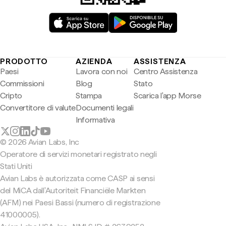
PRODOTTO
AZIENDA
ASSISTENZA
Paesi
Lavora con noi
Centro Assistenza
Commissioni
Blog
Stato
Cripto
Stampa
Scarica l'app Morse
Convertitore di valute
Documenti legali
Informativa
© 2026 Avian Labs, Inc
Operatore di servizi monetari registrato negli
Stati Uniti
Avian Labs è autorizzata come CASP ai sensi
del MiCA dall'Autoriteit Financiële Markten
(AFM) nei Paesi Bassi (numero di registrazione
41000005).