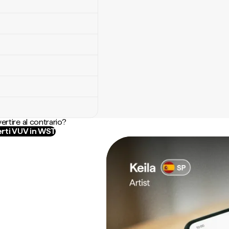
ertire al contrario?
rti VUV in WST