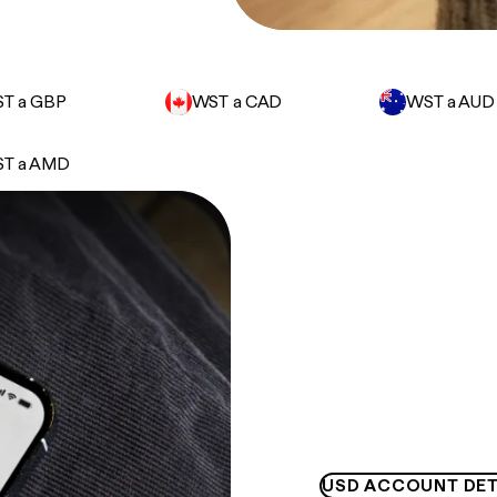
T a GBP
WST a CAD
WST a AUD
T a AMD
USD ACCOUNT DET