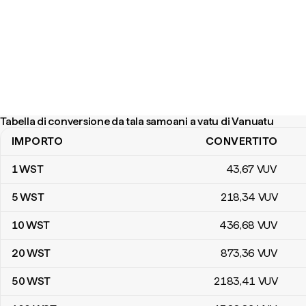
Tabella di conversione da tala samoani a vatu di Vanuatu
IMPORTO
CONVERTITO
Tabella di conversione da tala samoani a vatu di Vanuatu
1
WST
43
,67
VUV
5
WST
218
,34
VUV
10
WST
436
,68
VUV
20
WST
873
,36
VUV
50
WST
2183
,41
VUV