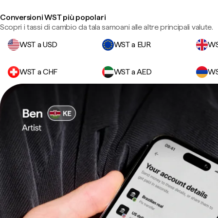
Conversioni WST più popolari
Scopri i tassi di cambio da tala samoani alle altre principali valute.
WST a USD
WST a EUR
WS
WST a CHF
WST a AED
WS