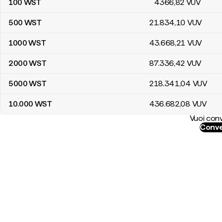
100
WST
4366
,82
VUV
500
WST
21.834
,10
VUV
1000
WST
43.668
,21
VUV
2000
WST
87.336
,42
VUV
5000
WST
218.341
,04
VUV
10.000
WST
436.682
,08
VUV
Vuoi conv
Conve