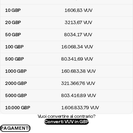
10
GBP
1606
,83
VUV
20
GBP
3213
,67
VUV
50
GBP
8034
,17
VUV
100
GBP
16.068
,34
VUV
500
GBP
80.341
,69
VUV
1000
GBP
160.683
,38
VUV
2000
GBP
321.366
,76
VUV
5000
GBP
803.416
,89
VUV
10.000
GBP
1.606.833
,79
VUV
Vuoi convertire al contrario?
Converti VUV in GBP
PAGAMENTI