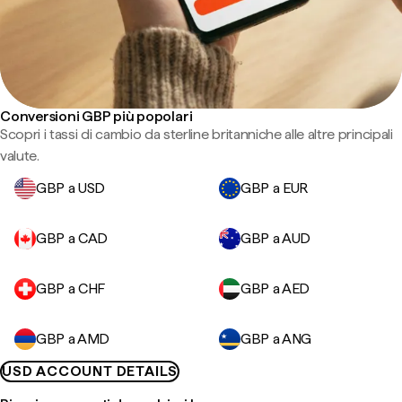
Conversioni GBP più popolari
Scopri i tassi di cambio da sterline britanniche alle altre principali
valute.
GBP a USD
GBP a EUR
GBP a CAD
GBP a AUD
GBP a CHF
GBP a AED
GBP a AMD
GBP a ANG
USD ACCOUNT DETAILS