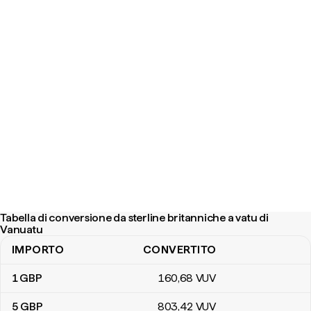
Tabella di conversione da sterline britanniche a vatu di
Vanuatu
IMPORTO
CONVERTITO
Tabella di conversione da sterline britanniche a vatu di Vanuatu
1
GBP
160
,68
VUV
5
GBP
803
,42
VUV