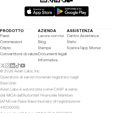
PRODOTTO
AZIENDA
ASSISTENZA
Paesi
Lavora con noi
Centro Assistenza
Commissioni
Blog
Stato
Cripto
Stampa
Scarica l'app Morse
Convertitore di valute
Documenti legali
Informativa
© 2026 Avian Labs, Inc
Operatore di servizi monetari registrato negli
Stati Uniti
Avian Labs è autorizzata come CASP ai sensi
del MiCA dall'Autoriteit Financiële Markten
(AFM) nei Paesi Bassi (numero di registrazione
41000005).