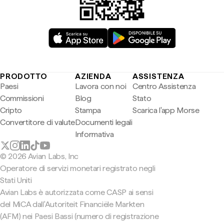
PRODOTTO
AZIENDA
ASSISTENZA
Paesi
Lavora con noi
Centro Assistenza
Commissioni
Blog
Stato
Cripto
Stampa
Scarica l'app Morse
Convertitore di valute
Documenti legali
Informativa
© 2026 Avian Labs, Inc
Operatore di servizi monetari registrato negli
Stati Uniti
Avian Labs è autorizzata come CASP ai sensi
del MiCA dall'Autoriteit Financiële Markten
(AFM) nei Paesi Bassi (numero di registrazione