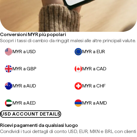
Conversioni MYR più popolari
Scopri i tassi di cambio da ringgit malesi alle altre principali valute.
MYR a USD
MYR a EUR
MYR a GBP
MYR a CAD
MYR a AUD
MYR a CHF
MYR a AED
MYR a AMD
USD ACCOUNT DETAILS
Ricevi pagamenti da qualsiasi luogo
Condividi i tuoi dettagli di conto USD, EUR, MXN e BRL con clienti