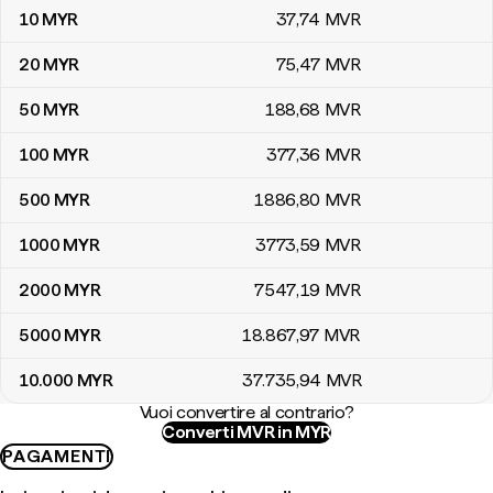
10
MYR
37
,74
MVR
20
MYR
75
,47
MVR
50
MYR
188
,68
MVR
100
MYR
377
,36
MVR
500
MYR
1886
,80
MVR
1000
MYR
3773
,59
MVR
2000
MYR
7547
,19
MVR
5000
MYR
18.867
,97
MVR
10.000
MYR
37.735
,94
MVR
Vuoi convertire al contrario?
Converti MVR in MYR
PAGAMENTI