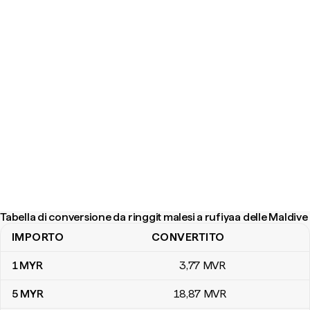
Tabella di conversione da ringgit malesi a rufiyaa delle Maldive
IMPORTO
CONVERTITO
Tabella di conversione da ringgit malesi a rufiyaa delle Maldive
1
MYR
3
,77
MVR
5
MYR
18
,87
MVR