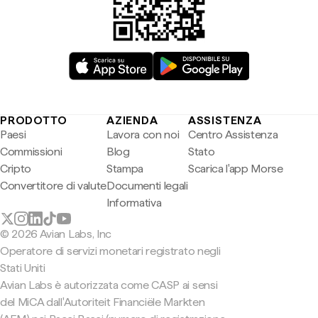
PRODOTTO
AZIENDA
ASSISTENZA
Paesi
Lavora con noi
Centro Assistenza
Commissioni
Blog
Stato
Cripto
Stampa
Scarica l'app Morse
Convertitore di valute
Documenti legali
Informativa
© 2026 Avian Labs, Inc
Operatore di servizi monetari registrato negli
Stati Uniti
Avian Labs è autorizzata come CASP ai sensi
del MiCA dall'Autoriteit Financiële Markten