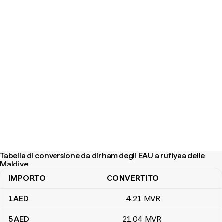
Tabella di conversione da dirham degli EAU a rufiyaa delle
Maldive
IMPORTO
CONVERTITO
Tabella di conversione da dirham degli EAU a rufiyaa delle Maldive
1
AED
4
,21
MVR
5
AED
21
,04
MVR