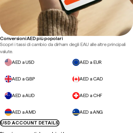
Conversioni AED più popolari
Scopri i tassi di cambio da dirham degli EAU alle altre principali
valute.
AED a USD
AED a EUR
AED a GBP
AED a CAD
AED a AUD
AED a CHF
AED a AMD
AED a ANG
USD ACCOUNT DETAILS