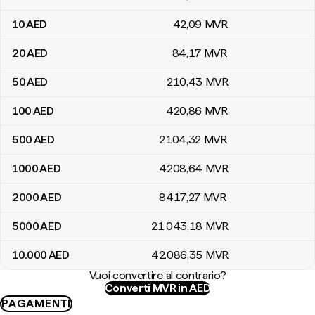
10
AED
42
,09
MVR
20
AED
84
,17
MVR
50
AED
210
,43
MVR
100
AED
420
,86
MVR
500
AED
2104
,32
MVR
1000
AED
4208
,64
MVR
2000
AED
8417
,27
MVR
5000
AED
21.043
,18
MVR
10.000
AED
42.086
,35
MVR
Vuoi convertire al contrario?
Converti MVR in AED
PAGAMENTI