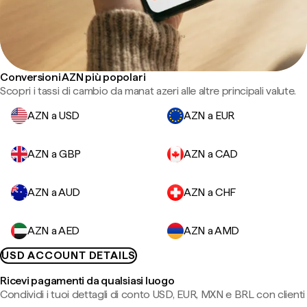
Conversioni AZN più popolari
Scopri i tassi di cambio da manat azeri alle altre principali valute.
AZN a USD
AZN a EUR
AZN a GBP
AZN a CAD
AZN a AUD
AZN a CHF
AZN a AED
AZN a AMD
USD ACCOUNT DETAILS
Ricevi pagamenti da qualsiasi luogo
Condividi i tuoi dettagli di conto USD, EUR, MXN e BRL con clienti