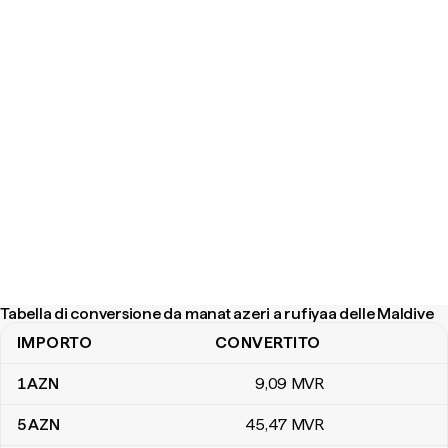
Tabella di conversione da manat azeri a rufiyaa delle Maldive
IMPORTO
CONVERTITO
Tabella di conversione da manat azeri a rufiyaa delle Maldive
1
AZN
9
,09
MVR
5
AZN
45
,47
MVR