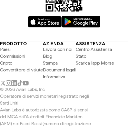
PRODOTTO
AZIENDA
ASSISTENZA
Paesi
Lavora con noi
Centro Assistenza
Commissioni
Blog
Stato
Cripto
Stampa
Scarica l'app Morse
Convertitore di valute
Documenti legali
Informativa
© 2026 Avian Labs, Inc
Operatore di servizi monetari registrato negli
Stati Uniti
Avian Labs è autorizzata come CASP ai sensi
del MiCA dall'Autoriteit Financiële Markten
(AFM) nei Paesi Bassi (numero di registrazione