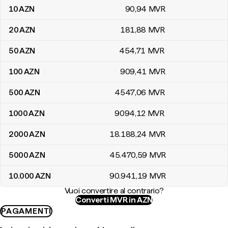
10
AZN
90
,94
MVR
20
AZN
181
,88
MVR
50
AZN
454
,71
MVR
100
AZN
909
,41
MVR
500
AZN
4547
,06
MVR
1000
AZN
9094
,12
MVR
2000
AZN
18.188
,24
MVR
5000
AZN
45.470
,59
MVR
10.000
AZN
90.941
,19
MVR
Vuoi convertire al contrario?
Converti MVR in AZN
PAGAMENTI