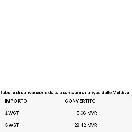
Tabella di conversione da tala samoani a rufiyaa delle Maldive
IMPORTO
CONVERTITO
Tabella di conversione da tala samoani a rufiyaa delle Maldive
1
WST
5
,68
MVR
5
WST
28
,42
MVR