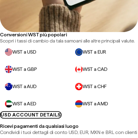
Conversioni WST più popolari
Scopri i tassi di cambio da tala samoani alle altre principali valute.
WST a USD
WST a EUR
WST a GBP
WST a CAD
WST a AUD
WST a CHF
WST a AED
WST a AMD
USD ACCOUNT DETAILS
Ricevi pagamenti da qualsiasi luogo
Condividi i tuoi dettagli di conto USD, EUR, MXN e BRL con clienti