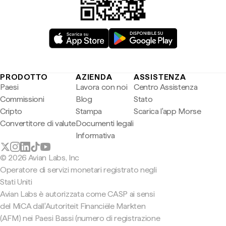
PRODOTTO
AZIENDA
ASSISTENZA
Paesi
Lavora con noi
Centro Assistenza
Commissioni
Blog
Stato
Cripto
Stampa
Scarica l'app Morse
Convertitore di valute
Documenti legali
Informativa
© 2026 Avian Labs, Inc
Operatore di servizi monetari registrato negli
Stati Uniti
Avian Labs è autorizzata come CASP ai sensi
del MiCA dall'Autoriteit Financiële Markten
(AFM) nei Paesi Bassi (numero di registrazione