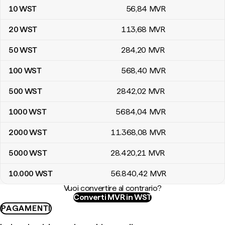
10
WST
56
,84
MVR
20
WST
113
,68
MVR
50
WST
284
,20
MVR
100
WST
568
,40
MVR
500
WST
2842
,02
MVR
1000
WST
5684
,04
MVR
2000
WST
11.368
,08
MVR
5000
WST
28.420
,21
MVR
10.000
WST
56.840
,42
MVR
Vuoi convertire al contrario?
Converti MVR in WST
PAGAMENTI