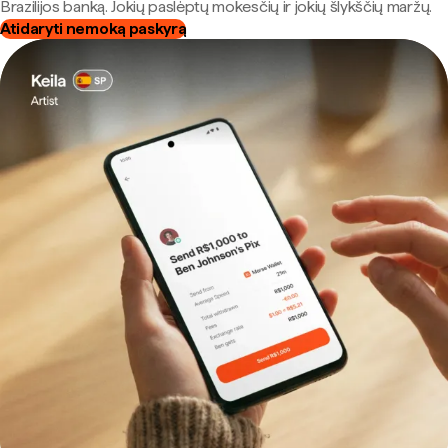
Brazilijos banką. Jokių paslėptų mokesčių ir jokių šlykščių maržų.
Atidaryti nemoką paskyrą