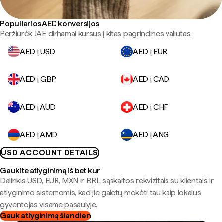
Populiarios AED konversijos
Peržiūrėk JAE dirhamai kursus į kitas pagrindines valiutas.
AED į USD
AED į EUR
AED į GBP
AED į CAD
AED į AUD
AED į CHF
AED į AMD
AED į ANG
USD ACCOUNT DETAILS
Gaukite atlyginimą iš bet kur
Dalinkis USD, EUR, MXN ir BRL sąskaitos rekvizitais su klientais ir
atlyginimo sistemomis, kad jie galėtų mokėti tau kaip lokalus
gyventojas visame pasaulyje.
Gauk atlyginimą šiandien