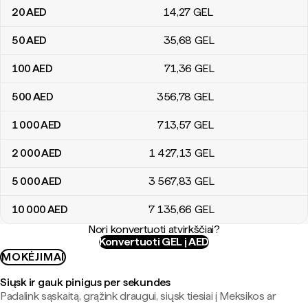
20
AED
14
,27
GEL
50
AED
35
,68
GEL
100
AED
71
,36
GEL
500
AED
356
,78
GEL
1 000
AED
713
,57
GEL
2 000
AED
1 427
,13
GEL
5 000
AED
3 567
,83
GEL
10 000
AED
7 135
,66
GEL
Nori konvertuoti atvirkščiai?
Konvertuoti GEL į AED
MOKĖJIMAI
Siųsk ir gauk pinigus per sekundes
Padalink sąskaitą, grąžink draugui, siųsk tiesiai į Meksikos ar