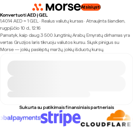
Atsisiųsti
Konvertuoti AED į GEL
1,4014 AED ≈ 1 GEL · Realus valiutų kursas
·
Atnaujinta šiandien,
rugpjūčio 10 d., 12:16
Pamatyk, kaip daug 3 500 Jungtinių Arabų Emyratų dirhamas yra
vertas Gruzijos laris tikruoju valiutos kursu. Siųsk pinigus su
Morse — jokių paslėptų maržų, jokių išduotų kursų.
Sukurta su patikimais finansiniais partneriais