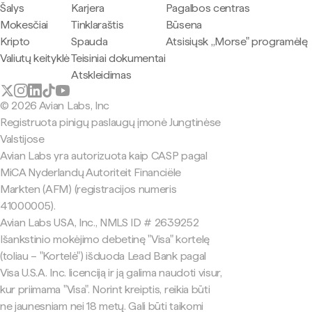
Šalys
Karjera
Pagalbos centras
Mokesčiai
Tinklaraštis
Būsena
Kripto
Spauda
Atsisiųsk „Morse" programėlę
Valiutų keityklė
Teisiniai dokumentai
Atskleidimas
© 2026 Avian Labs, Inc
Registruota pinigų paslaugų įmonė Jungtinėse
Valstijose
Avian Labs yra autorizuota kaip CASP pagal
MiCA Nyderlandų Autoriteit Financiële
Markten (AFM) (registracijos numeris
41000005).
Avian Labs USA, Inc., NMLS ID # 2639252
Išankstinio mokėjimo debetinę "Visa" kortelę
(toliau – "Kortelė") išduoda Lead Bank pagal
Visa U.S.A. Inc. licenciją ir ją galima naudoti visur,
kur priimama "Visa". Norint kreiptis, reikia būti
ne jaunesniam nei 18 metų. Gali būti taikomi