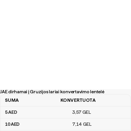
JAE dirhamai į Gruzijos lariai konvertavimo lentelė
SUMA
KONVERTUOTA
JAE dirhamai į Gruzijos lariai konvertavimo lentelė
5
AED
3
,57
GEL
10
AED
7
,14
GEL