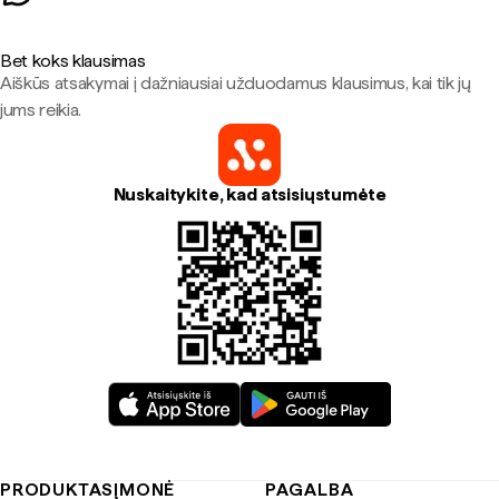
Bet koks klausimas
Aiškūs atsakymai į dažniausiai užduodamus klausimus, kai tik jų
jums reikia.
Nuskaitykite, kad atsisiųstumėte
PRODUKTAS
ĮMONĖ
PAGALBA