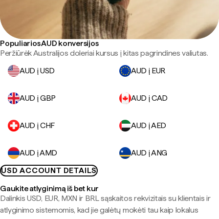
Populiarios AUD konversijos
Peržiūrėk Australijos doleriai kursus į kitas pagrindines valiutas.
AUD į USD
AUD į EUR
AUD į GBP
AUD į CAD
AUD į CHF
AUD į AED
AUD į AMD
AUD į ANG
USD ACCOUNT DETAILS
Gaukite atlyginimą iš bet kur
Dalinkis USD, EUR, MXN ir BRL sąskaitos rekvizitais su klientais ir
atlyginimo sistemomis, kad jie galėtų mokėti tau kaip lokalus