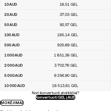
10
AUD
18
,51
GEL
20
AUD
37
,03
GEL
50
AUD
92
,57
GEL
100
AUD
185
,14
GEL
500
AUD
925
,69
GEL
1 000
AUD
1 851
,38
GEL
2 000
AUD
3 702
,76
GEL
5 000
AUD
9 256
,90
GEL
10 000
AUD
18 513
,81
GEL
Nori konvertuoti atvirkščiai?
Konvertuoti GEL į AUD
MOKĖJIMAI