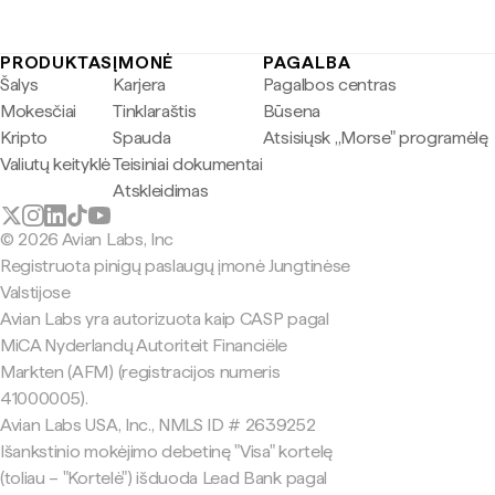
PRODUKTAS
ĮMONĖ
PAGALBA
Šalys
Karjera
Pagalbos centras
Mokesčiai
Tinklaraštis
Būsena
Kripto
Spauda
Atsisiųsk „Morse" programėlę
Valiutų keityklė
Teisiniai dokumentai
Atskleidimas
© 2026 Avian Labs, Inc
Registruota pinigų paslaugų įmonė Jungtinėse
Valstijose
Avian Labs yra autorizuota kaip CASP pagal
MiCA Nyderlandų Autoriteit Financiële
Markten (AFM) (registracijos numeris
41000005).
Avian Labs USA, Inc., NMLS ID # 2639252
Išankstinio mokėjimo debetinę "Visa" kortelę
(toliau – "Kortelė") išduoda Lead Bank pagal