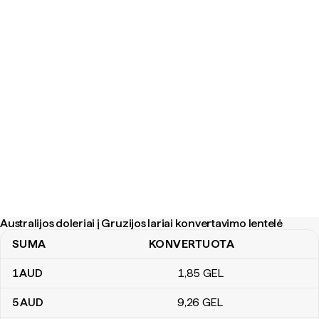
Australijos doleriai į Gruzijos lariai konvertavimo lentelė
SUMA
KONVERTUOTA
Australijos doleriai į Gruzijos lariai konvertavimo lentelė
1
AUD
1
,85
GEL
5
AUD
9
,26
GEL