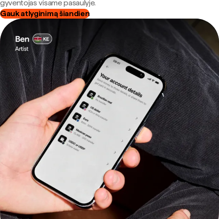
gyventojas visame pasaulyje.
Gauk atlyginimą šiandien