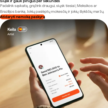
Siųsk ir gauk pinigus per sekundes
Padalink sąskaitą, grąžink draugui, siųsk tiesiai į Meksikos ar
Brazilijos banką. Jokių paslėptų mokesčių ir jokių šlykščių maržų.
Atidaryti nemoką paskyrą