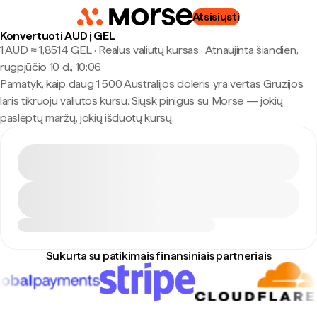
Atsisiųsti
Konvertuoti AUD į GEL
1 AUD ≈ 1,8514 GEL · Realus valiutų kursas
·
Atnaujinta šiandien,
rugpjūčio 10 d., 10:06
Pamatyk, kaip daug 1 500 Australijos doleris yra vertas Gruzijos
laris tikruoju valiutos kursu. Siųsk pinigus su Morse — jokių
paslėptų maržų, jokių išduotų kursų.
Sukurta su patikimais finansiniais partneriais