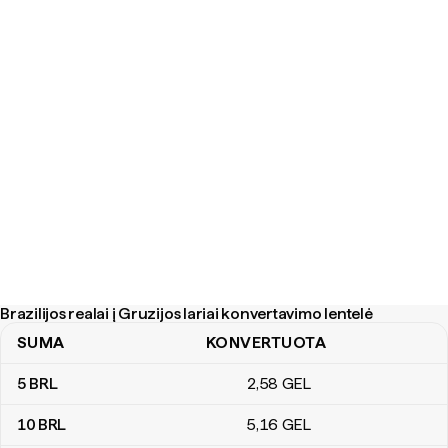
Brazilijos realai į Gruzijos lariai konvertavimo lentelė
SUMA
KONVERTUOTA
Brazilijos realai į Gruzijos lariai konvertavimo lentelė
5
BRL
2
,58
GEL
10
BRL
5
,16
GEL