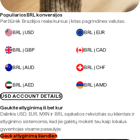
Populiarios BRL konversijos
Peržiūrėk Brazilijos realai kursus į kitas pagrindines valiutas.
BRL į USD
BRL į EUR
BRL į GBP
BRL į CAD
BRL į AUD
BRL į CHF
BRL į AED
BRL į AMD
USD ACCOUNT DETAILS
Gaukite atlyginimą iš bet kur
Dalinkis USD, EUR, MXN ir BRL sąskaitos rekvizitais su klientais ir
atlyginimo sistemomis, kad jie galėtų mokėti tau kaip lokalus
gyventojas visame pasaulyje.
Gauk atlyginimą šiandien