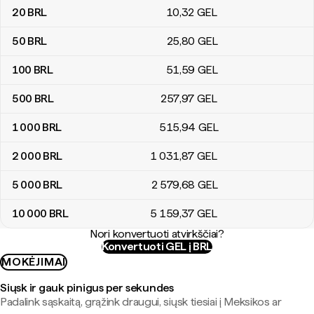
20
BRL
10
,32
GEL
50
BRL
25
,80
GEL
100
BRL
51
,59
GEL
500
BRL
257
,97
GEL
1 000
BRL
515
,94
GEL
2 000
BRL
1 031
,87
GEL
5 000
BRL
2 579
,68
GEL
10 000
BRL
5 159
,37
GEL
Nori konvertuoti atvirkščiai?
Konvertuoti GEL į BRL
MOKĖJIMAI
Siųsk ir gauk pinigus per sekundes
Padalink sąskaitą, grąžink draugui, siųsk tiesiai į Meksikos ar