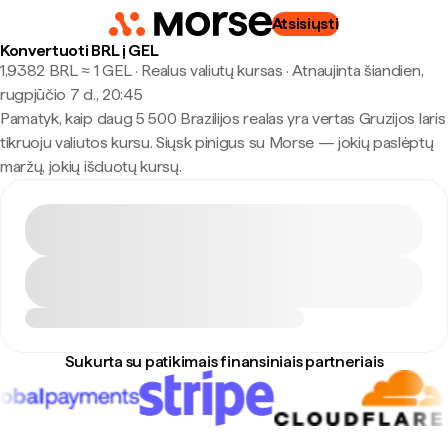
Atsisiųsti
Konvertuoti BRL į GEL
1,9382 BRL ≈ 1 GEL · Realus valiutų kursas
·
Atnaujinta šiandien,
rugpjūčio 7 d., 20:45
Pamatyk, kaip daug 5 500 Brazilijos realas yra vertas Gruzijos laris
tikruoju valiutos kursu. Siųsk pinigus su Morse — jokių paslėptų
maržų, jokių išduotų kursų.
Sukurta su patikimais finansiniais partneriais