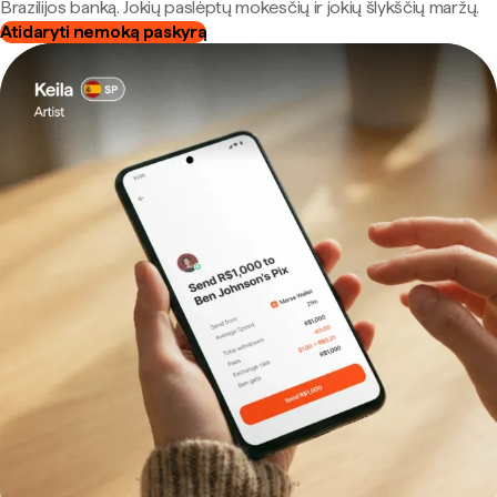
Brazilijos banką. Jokių paslėptų mokesčių ir jokių šlykščių maržų.
Atidaryti nemoką paskyrą