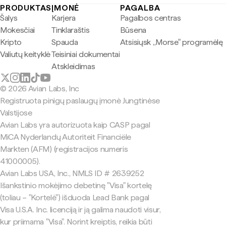
PRODUKTAS
ĮMONĖ
PAGALBA
Šalys
Karjera
Pagalbos centras
Mokesčiai
Tinklaraštis
Būsena
Kripto
Spauda
Atsisiųsk „Morse" programėlę
Valiutų keityklė
Teisiniai dokumentai
Atskleidimas
© 2026 Avian Labs, Inc
Registruota pinigų paslaugų įmonė Jungtinėse
Valstijose
Avian Labs yra autorizuota kaip CASP pagal
MiCA Nyderlandų Autoriteit Financiële
Markten (AFM) (registracijos numeris
41000005).
Avian Labs USA, Inc., NMLS ID # 2639252
Išankstinio mokėjimo debetinę "Visa" kortelę
(toliau – "Kortelė") išduoda Lead Bank pagal
Visa U.S.A. Inc. licenciją ir ją galima naudoti visur,
kur priimama "Visa". Norint kreiptis, reikia būti