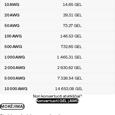
10
AWG
14
,65
GEL
20
AWG
29
,31
GEL
50
AWG
73
,27
GEL
100
AWG
146
,53
GEL
500
AWG
732
,65
GEL
1 000
AWG
1 465
,31
GEL
2 000
AWG
2 930
,62
GEL
5 000
AWG
7 326
,54
GEL
10 000
AWG
14 653
,08
GEL
Nori konvertuoti atvirkščiai?
Konvertuoti GEL į AWG
MOKĖJIMAI