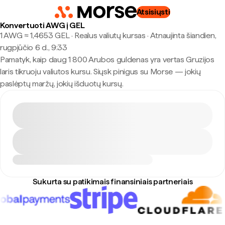
Atsisiųsti
Konvertuoti AWG į GEL
1 AWG ≈ 1,4653 GEL · Realus valiutų kursas
·
Atnaujinta šiandien,
rugpjūčio 6 d., 9:33
Pamatyk, kaip daug 1 800 Arubos guldenas yra vertas Gruzijos
laris tikruoju valiutos kursu. Siųsk pinigus su Morse — jokių
paslėptų maržų, jokių išduotų kursų.
Sukurta su patikimais finansiniais partneriais