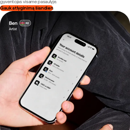
gyventojas visame pasaulyje.
Gauk atlyginimą šiandien