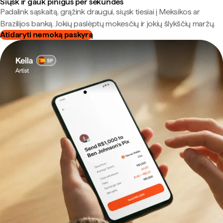
Siųsk ir gauk pinigus per sekundes
Padalink sąskaitą, grąžink draugui, siųsk tiesiai į Meksikos ar
Brazilijos banką. Jokių paslėptų mokesčių ir jokių šlykščių maržų.
Atidaryti nemoką paskyrą