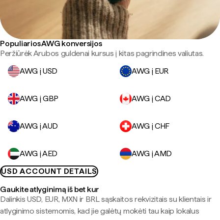
Populiarios AWG konversijos
Peržiūrėk Arubos guldenai kursus į kitas pagrindines valiutas.
AWG į USD
AWG į EUR
AWG į GBP
AWG į CAD
AWG į AUD
AWG į CHF
AWG į AED
AWG į AMD
USD ACCOUNT DETAILS
Gaukite atlyginimą iš bet kur
Dalinkis USD, EUR, MXN ir BRL sąskaitos rekvizitais su klientais ir
atlyginimo sistemomis, kad jie galėtų mokėti tau kaip lokalus