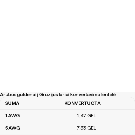
Arubos guldenai į Gruzijos lariai konvertavimo lentelė
SUMA
KONVERTUOTA
Arubos guldenai į Gruzijos lariai konvertavimo lentelė
1
AWG
1
,47
GEL
5
AWG
7
,33
GEL