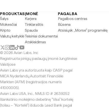
PRODUKTAS
ĮMONĖ
PAGALBA
Šalys
Karjera
Pagalbos centras
Mokesčiai
Tinklaraštis
Būsena
Kripto
Spauda
Atsisiųsk „Morse" programėlę
Valiutų keityklė
Teisiniai dokumentai
Atskleidimas
© 2026 Avian Labs, Inc
Registruota pinigų paslaugų įmonė Jungtinėse
Valstijose
Avian Labs yra autorizuota kaip CASP pagal
MiCA Nyderlandų Autoriteit Financiële
Markten (AFM) (registracijos numeris
41000005).
Avian Labs USA, Inc., NMLS ID # 2639252
Išankstinio mokėjimo debetinę "Visa" kortelę
(toliau – "Kortelė") išduoda Lead Bank pagal