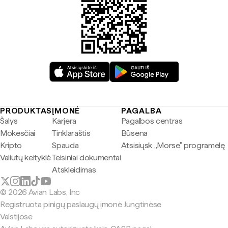
PRODUKTAS
ĮMONĖ
PAGALBA
Šalys
Karjera
Pagalbos centras
Mokesčiai
Tinklaraštis
Būsena
Kripto
Spauda
Atsisiųsk „Morse" programėlę
Valiutų keityklė
Teisiniai dokumentai
Atskleidimas
© 2026 Avian Labs, Inc
Registruota pinigų paslaugų įmonė Jungtinėse
Valstijose