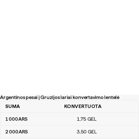
Argentinos pesai į Gruzijos lariai konvertavimo lentelė
SUMA
KONVERTUOTA
Argentinos pesai į Gruzijos lariai konvertavimo lentelė
1 000
ARS
1
,75
GEL
2 000
ARS
3
,50
GEL