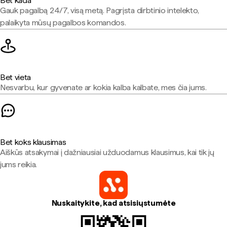
Bet kada
Gauk pagalbą 24/7, visą metą. Pagrįsta dirbtinio intelekto,
palaikyta mūsų pagalbos komandos.
Bet vieta
Nesvarbu, kur gyvenate ar kokia kalba kalbate, mes čia jums.
Bet koks klausimas
Aiškūs atsakymai į dažniausiai užduodamus klausimus, kai tik jų
jums reikia.
Nuskaitykite, kad atsisiųstumėte