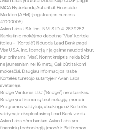
Avian Labs yra autorizuota kaip CASP pagal
MiCA Nyderlandų Autoriteit Financiële
Markten (AFM) (registracijos numeris
41000005).
Avian Labs USA, Inc., NMLS ID # 2639252
Išankstinio mokėjimo debetinę "Visa" kortelę
(toliau – "Kortelė") išduoda Lead Bank pagal
Visa U.S.A. Inc. licenciją ir ją galima naudoti visur,
kur priimama "Visa". Norint kreiptis, reikia būti
ne jaunesniam nei 18 metų. Gali būti taikomi
mokesčiai. Daugiau informacijos rasite
Kortelės turėtojo sutartyje ir Avian Labs
svetainėje.
Bridge Ventures LLC ("Bridge") nėra bankas.
Bridge yra finansinių technologijų įmonė ir
Programos valdytoja, atsakinga už Kortelės
valdymą ir eksploatavimą Lead Bank vardu.
Avian Labs nėra bankas. Avian Labs yra
finansinių technologijų įmonė ir Platformos