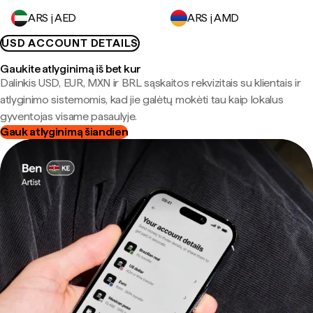
ARS į AED
ARS į AMD
USD ACCOUNT DETAILS
Gaukite atlyginimą iš bet kur
Dalinkis USD, EUR, MXN ir BRL sąskaitos rekvizitais su klientais ir
atlyginimo sistemomis, kad jie galėtų mokėti tau kaip lokalus
gyventojas visame pasaulyje.
Gauk atlyginimą šiandien