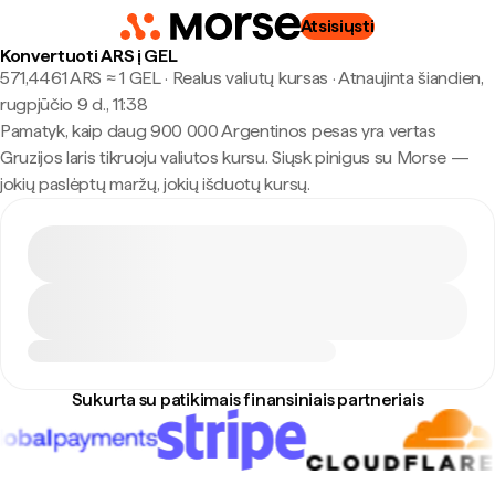
Atsisiųsti
Konvertuoti ARS į GEL
571,4461 ARS ≈ 1 GEL · Realus valiutų kursas
·
Atnaujinta šiandien,
rugpjūčio 9 d., 11:38
Pamatyk, kaip daug 900 000 Argentinos pesas yra vertas
Gruzijos laris tikruoju valiutos kursu. Siųsk pinigus su Morse —
jokių paslėptų maržų, jokių išduotų kursų.
Sukurta su patikimais finansiniais partneriais