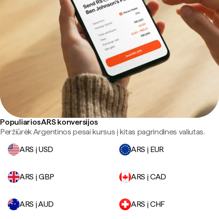
Populiarios ARS konversijos
Peržiūrėk Argentinos pesai kursus į kitas pagrindines valiutas.
ARS į USD
ARS į EUR
ARS į GBP
ARS į CAD
ARS į AUD
ARS į CHF