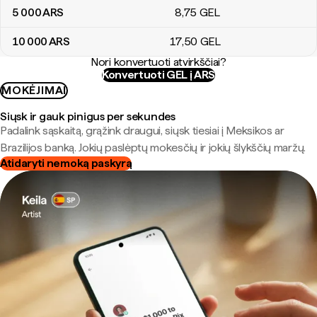
5 000
ARS
8
,75
GEL
10 000
ARS
17
,50
GEL
Nori konvertuoti atvirkščiai?
Konvertuoti GEL į ARS
MOKĖJIMAI
Siųsk ir gauk pinigus per sekundes
Padalink sąskaitą, grąžink draugui, siųsk tiesiai į Meksikos ar
Brazilijos banką. Jokių paslėptų mokesčių ir jokių šlykščių maržų.
Atidaryti nemoką paskyrą