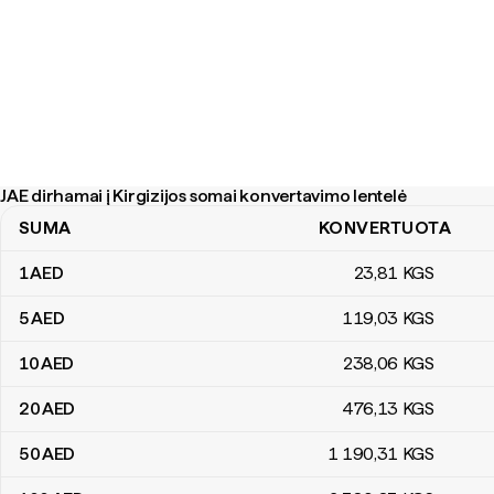
JAE dirhamai į Kirgizijos somai konvertavimo lentelė
SUMA
KONVERTUOTA
JAE dirhamai į Kirgizijos somai konvertavimo lentelė
1
AED
23
,81
KGS
5
AED
119
,03
KGS
10
AED
238
,06
KGS
20
AED
476
,13
KGS
50
AED
1 190
,31
KGS