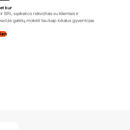
bet kur
r BRL sąskaitos rekvizitais su klientais ir
kad jie galėtų mokėti tau kaip lokalus gyventojas
dien