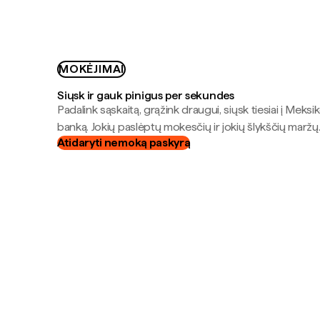
MOKĖJIMAI
Siųsk ir gauk pinigus per sekundes
Padalink sąskaitą, grąžink draugui, siųsk tiesiai į Meksik
banką. Jokių paslėptų mokesčių ir jokių šlykščių maržų
Atidaryti nemoką paskyrą