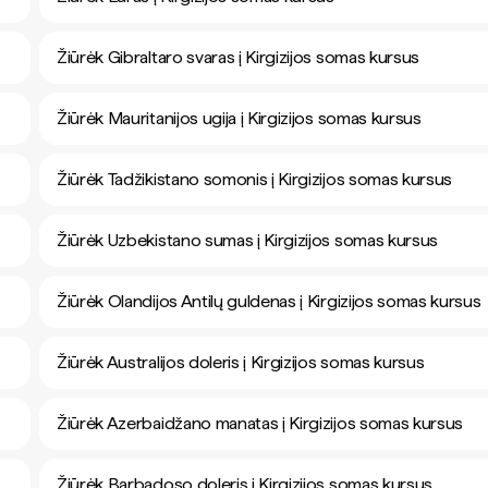
Žiūrėk Gibraltaro svaras į Kirgizijos somas kursus
Žiūrėk Mauritanijos ugija į Kirgizijos somas kursus
Žiūrėk Tadžikistano somonis į Kirgizijos somas kursus
Žiūrėk Uzbekistano sumas į Kirgizijos somas kursus
Žiūrėk Olandijos Antilų guldenas į Kirgizijos somas kursus
Žiūrėk Australijos doleris į Kirgizijos somas kursus
Žiūrėk Azerbaidžano manatas į Kirgizijos somas kursus
Žiūrėk Barbadoso doleris į Kirgizijos somas kursus