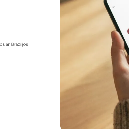
os ar Brazilijos
.