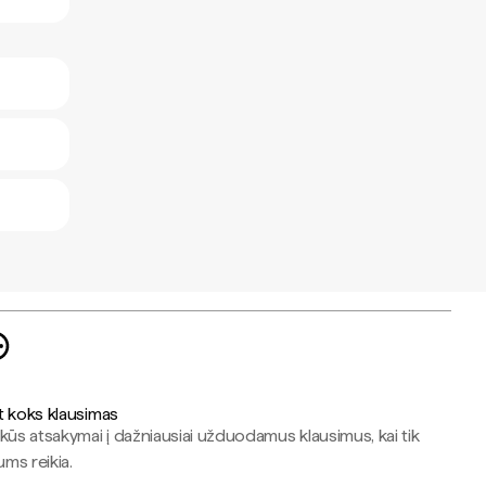
t koks klausimas
kūs atsakymai į dažniausiai užduodamus klausimus, kai tik
jums reikia.