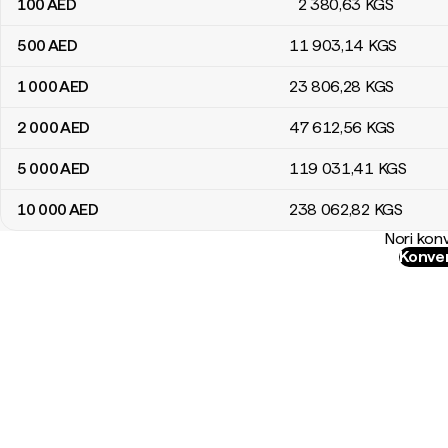
100
AED
2 380
,63
KGS
500
AED
11 903
,14
KGS
1 000
AED
23 806
,28
KGS
2 000
AED
47 612
,56
KGS
5 000
AED
119 031
,41
KGS
10 000
AED
238 062
,82
KGS
Nori konv
Konver