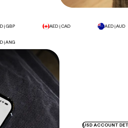
D į GBP
AED į CAD
AED į AUD
D į ANG
USD ACCOUNT DET