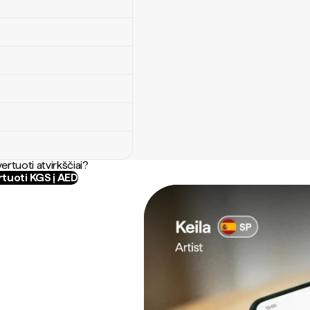
ertuoti atvirkščiai?
tuoti KGS į AED