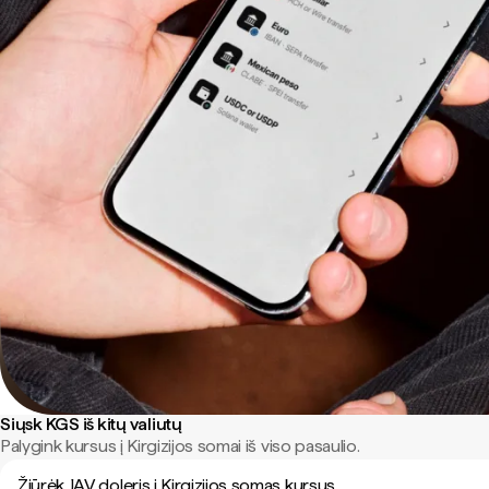
Siųsk KGS iš kitų valiutų
Palygink kursus į Kirgizijos somai iš viso pasaulio.
Žiūrėk JAV doleris į Kirgizijos somas kursus