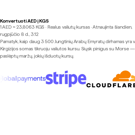
Konvertuoti AED į KGS
1 AED ≈ 23,8063 KGS · Realus valiutų kursas
·
Atnaujinta šiandien,
rugpjūčio 8 d., 3:12
Pamatyk, kaip daug 3 500 Jungtinių Arabų Emyratų dirhamas yra 
Kirgizijos somas tikruoju valiutos kursu. Siųsk pinigus su Morse —
paslėptų maržų, jokių išduotų kursų.