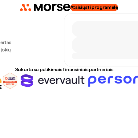
Atsisiųsti programėlę
vertas
 jokių
Sukurta su patikimais finansiniais partneriais