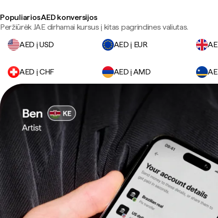
Populiarios AED konversijos
Peržiūrėk JAE dirhamai kursus į kitas pagrindines valiutas.
AED į USD
AED į EUR
AE
AED į CHF
AED į AMD
AE