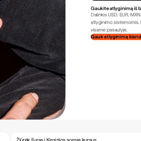
Gaukite atlyginimą iš 
Dalinkis USD, EUR, MXN i
atlyginimo sistemomis, 
visame pasaulyje.
Gauk atlyginimą šian
Žiūrėk Euras į Kirgizijos somas kursus