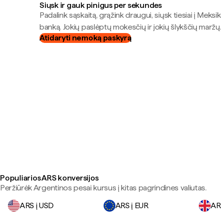
Siųsk ir gauk pinigus per sekundes
Padalink sąskaitą, grąžink draugui, siųsk tiesiai į Meksik
banką. Jokių paslėptų mokesčių ir jokių šlykščių maržų
Atidaryti nemoką paskyrą
Populiarios ARS konversijos
Peržiūrėk Argentinos pesai kursus į kitas pagrindines valiutas.
ARS į USD
ARS į EUR
AR