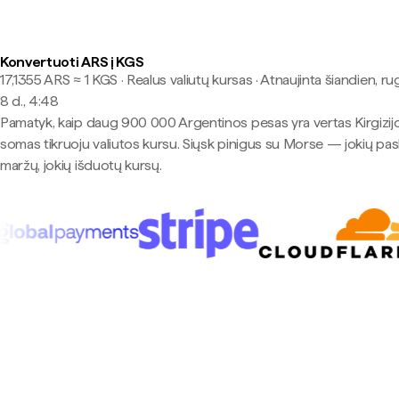
Konvertuoti ARS į KGS
17,1355 ARS ≈ 1 KGS · Realus valiutų kursas
·
Atnaujinta šiandien, ru
8 d., 4:48
Pamatyk, kaip daug 900 000 Argentinos pesas yra vertas Kirgizij
somas tikruoju valiutos kursu. Siųsk pinigus su Morse — jokių pa
maržų, jokių išduotų kursų.