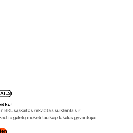
AILS
bet kur
r BRL sąskaitos rekvizitais su klientais ir
kad jie galėtų mokėti tau kaip lokalus gyventojas
dien