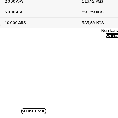
2 000
ARS
116
,72
KGS
5 000
ARS
291
,79
KGS
10 000
ARS
583
,58
KGS
Nori konv
Konver
MOKĖJIMAI