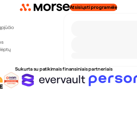
Atsisiųsti programėlę
gpjūčio
os
slėptų
Sukurta su patikimais finansiniais partneriais