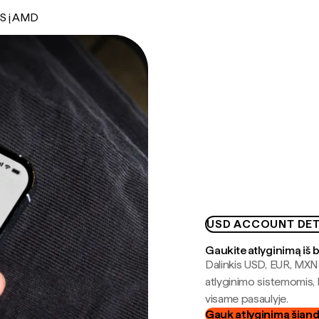
S į AMD
USD ACCOUNT DET
Gaukite atlyginimą iš 
Dalinkis USD, EUR, MXN i
atlyginimo sistemomis, 
visame pasaulyje.
Gauk atlyginimą šian