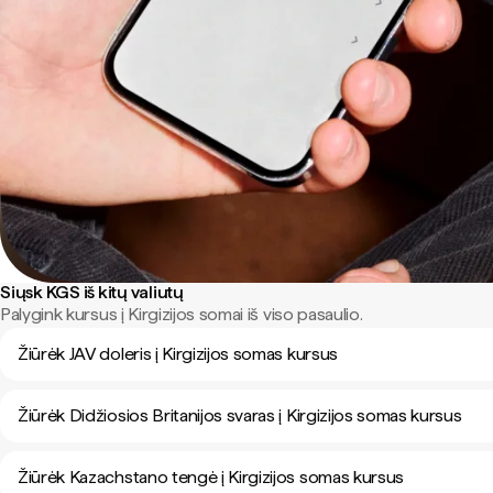
Siųsk KGS iš kitų valiutų
Palygink kursus į Kirgizijos somai iš viso pasaulio.
Žiūrėk JAV doleris į Kirgizijos somas kursus
Žiūrėk Didžiosios Britanijos svaras į Kirgizijos somas kursus
Žiūrėk Kazachstano tengė į Kirgizijos somas kursus