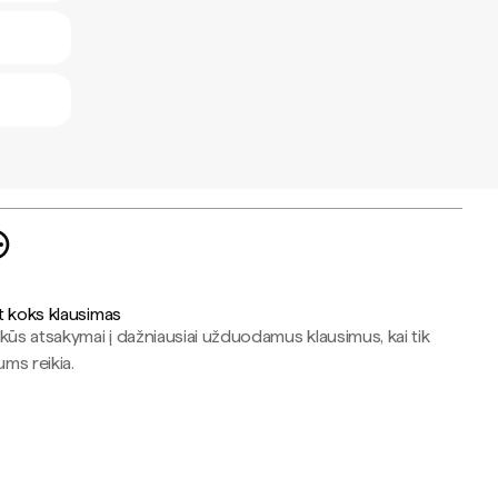
t koks klausimas
kūs atsakymai į dažniausiai užduodamus klausimus, kai tik
jums reikia.