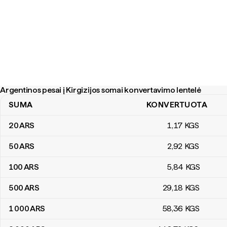
Argentinos pesai į Kirgizijos somai konvertavimo lentelė
SUMA
KONVERTUOTA
Argentinos pesai į Kirgizijos somai konvertavimo lentelė
20
ARS
1
,17
KGS
50
ARS
2
,92
KGS
100
ARS
5
,84
KGS
500
ARS
29
,18
KGS
1 000
ARS
58
,36
KGS