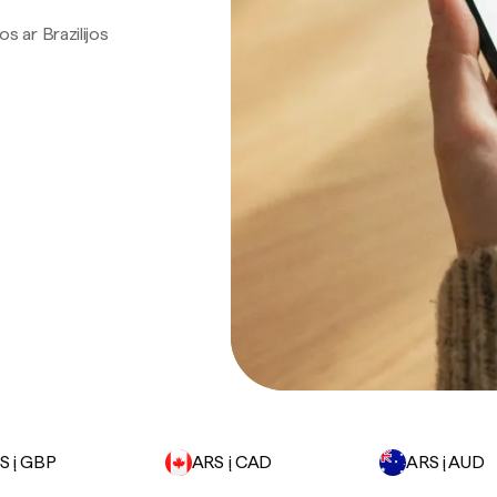
os ar Brazilijos
.
S į GBP
ARS į CAD
ARS į AUD