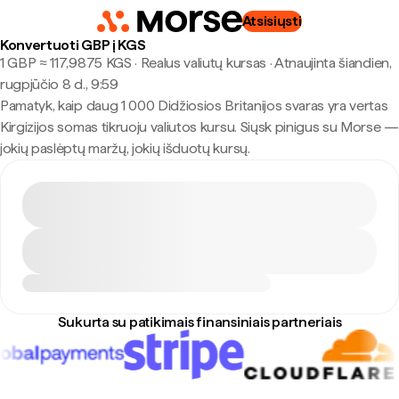
Atsisiųsti
Konvertuoti GBP į KGS
1 GBP ≈ 117,9875 KGS · Realus valiutų kursas
·
Atnaujinta šiandien,
rugpjūčio 8 d., 9:59
Pamatyk, kaip daug 1 000 Didžiosios Britanijos svaras yra vertas
Kirgizijos somas tikruoju valiutos kursu. Siųsk pinigus su Morse —
jokių paslėptų maržų, jokių išduotų kursų.
Sukurta su patikimais finansiniais partneriais