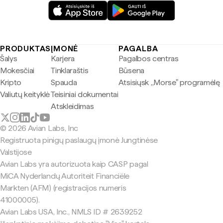
PRODUKTAS
ĮMONĖ
PAGALBA
Šalys
Karjera
Pagalbos centras
Mokesčiai
Tinklaraštis
Būsena
Kripto
Spauda
Atsisiųsk „Morse" programėlę
Valiutų keityklė
Teisiniai dokumentai
Atskleidimas
© 2026 Avian Labs, Inc
Registruota pinigų paslaugų įmonė Jungtinėse
Valstijose
Avian Labs yra autorizuota kaip CASP pagal
MiCA Nyderlandų Autoriteit Financiële
Markten (AFM) (registracijos numeris
41000005).
Avian Labs USA, Inc., NMLS ID # 2639252