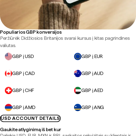
Populiarios GBP konversijos
Peržiūrėk Didžiosios Britanijos svarai kursus į kitas pagrindines
valiutas.
GBP į USD
GBP į EUR
GBP į CAD
GBP į AUD
GBP į CHF
GBP į AED
GBP į AMD
GBP į ANG
USD ACCOUNT DETAILS
Gaukite atlyginimą iš bet kur
Dalinkis USD, EUR, MXN ir BRL sąskaitos rekvizitais su klientais ir