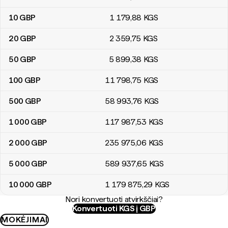
10
GBP
1 179
,88
KGS
20
GBP
2 359
,75
KGS
50
GBP
5 899
,38
KGS
100
GBP
11 798
,75
KGS
500
GBP
58 993
,76
KGS
1 000
GBP
117 987
,53
KGS
2 000
GBP
235 975
,06
KGS
5 000
GBP
589 937
,65
KGS
10 000
GBP
1 179 875
,29
KGS
Nori konvertuoti atvirkščiai?
Konvertuoti KGS į GBP
MOKĖJIMAI