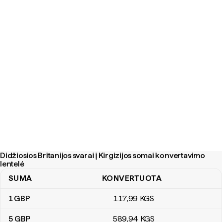
Didžiosios Britanijos svarai į Kirgizijos somai konvertavimo
lentelė
SUMA
KONVERTUOTA
Didžiosios Britanijos svarai į Kirgizijos somai konvertavimo lentelė
1
GBP
117
,99
KGS
5
GBP
589
,94
KGS