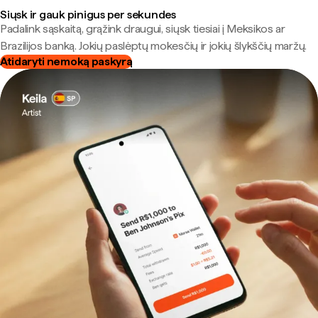
Siųsk ir gauk pinigus per sekundes
Padalink sąskaitą, grąžink draugui, siųsk tiesiai į Meksikos ar
Brazilijos banką. Jokių paslėptų mokesčių ir jokių šlykščių maržų.
Atidaryti nemoką paskyrą