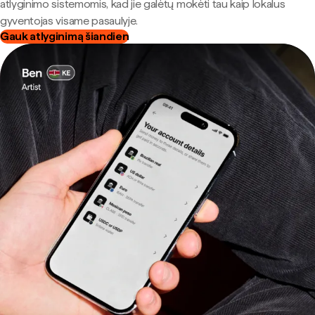
atlyginimo sistemomis, kad jie galėtų mokėti tau kaip lokalus
gyventojas visame pasaulyje.
Gauk atlyginimą šiandien