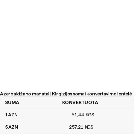
Azerbaidžano manatai į Kirgizijos somai konvertavimo lentelė
SUMA
KONVERTUOTA
Azerbaidžano manatai į Kirgizijos somai konvertavimo lentelė
1
AZN
51
,44
KGS
5
AZN
257
,21
KGS