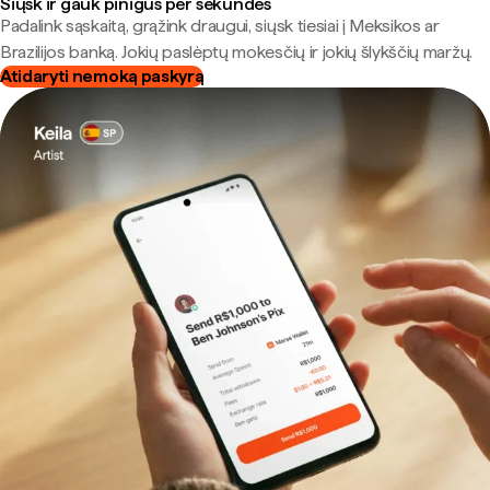
Siųsk ir gauk pinigus per sekundes
Padalink sąskaitą, grąžink draugui, siųsk tiesiai į Meksikos ar
Brazilijos banką. Jokių paslėptų mokesčių ir jokių šlykščių maržų.
Atidaryti nemoką paskyrą