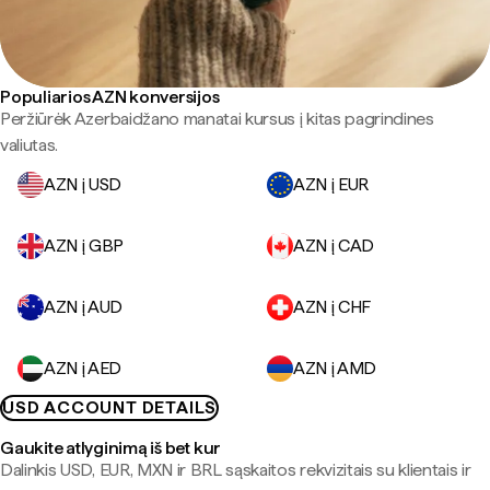
Populiarios AZN konversijos
Peržiūrėk Azerbaidžano manatai kursus į kitas pagrindines
valiutas.
AZN į USD
AZN į EUR
AZN į GBP
AZN į CAD
AZN į AUD
AZN į CHF
AZN į AED
AZN į AMD
USD ACCOUNT DETAILS
Gaukite atlyginimą iš bet kur
Dalinkis USD, EUR, MXN ir BRL sąskaitos rekvizitais su klientais ir