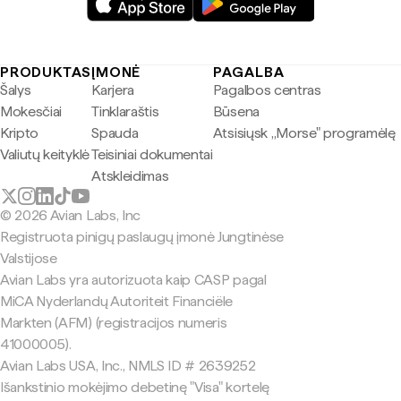
PRODUKTAS
ĮMONĖ
PAGALBA
Šalys
Karjera
Pagalbos centras
Mokesčiai
Tinklaraštis
Būsena
Kripto
Spauda
Atsisiųsk „Morse" programėlę
Valiutų keityklė
Teisiniai dokumentai
Atskleidimas
© 2026 Avian Labs, Inc
Registruota pinigų paslaugų įmonė Jungtinėse
Valstijose
Avian Labs yra autorizuota kaip CASP pagal
MiCA Nyderlandų Autoriteit Financiële
Markten (AFM) (registracijos numeris
41000005).
Avian Labs USA, Inc., NMLS ID # 2639252
Išankstinio mokėjimo debetinę "Visa" kortelę