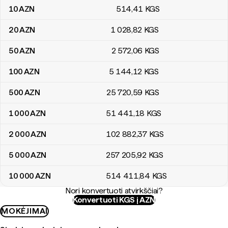
10
AZN
514
,41
KGS
20
AZN
1 028
,82
KGS
50
AZN
2 572
,06
KGS
100
AZN
5 144
,12
KGS
500
AZN
25 720
,59
KGS
1 000
AZN
51 441
,18
KGS
2 000
AZN
102 882
,37
KGS
5 000
AZN
257 205
,92
KGS
10 000
AZN
514 411
,84
KGS
Nori konvertuoti atvirkščiai?
Konvertuoti KGS į AZN
MOKĖJIMAI