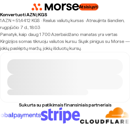
Atsisiųsti
Konvertuoti AZN į KGS
1 AZN ≈ 51,4412 KGS · Realus valiutų kursas
·
Atnaujinta šiandien,
rugpjūčio 7 d., 18:03
Pamatyk, kaip daug 1 700 Azerbaidžano manatas yra vertas
Kirgizijos somas tikruoju valiutos kursu. Siųsk pinigus su Morse —
jokių paslėptų maržų, jokių išduotų kursų.
Sukurta su patikimais finansiniais partneriais