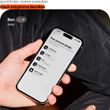
gyventojas visame pasaulyje.
Gauk atlyginimą šiandien