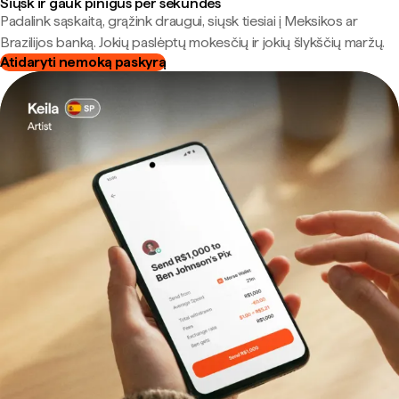
Siųsk ir gauk pinigus per sekundes
Padalink sąskaitą, grąžink draugui, siųsk tiesiai į Meksikos ar
Brazilijos banką. Jokių paslėptų mokesčių ir jokių šlykščių maržų.
Atidaryti nemoką paskyrą