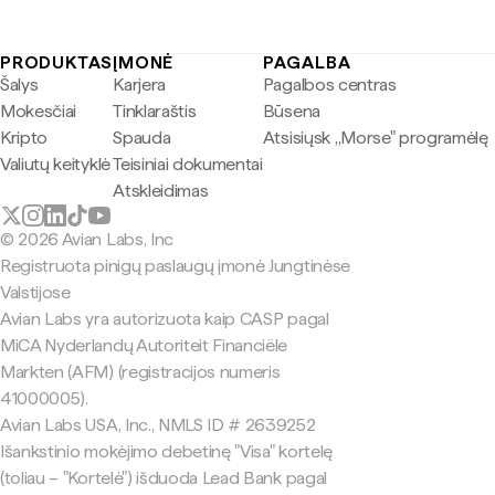
PRODUKTAS
ĮMONĖ
PAGALBA
Šalys
Karjera
Pagalbos centras
Mokesčiai
Tinklaraštis
Būsena
Kripto
Spauda
Atsisiųsk „Morse" programėlę
Valiutų keityklė
Teisiniai dokumentai
Atskleidimas
© 2026 Avian Labs, Inc
Registruota pinigų paslaugų įmonė Jungtinėse
Valstijose
Avian Labs yra autorizuota kaip CASP pagal
MiCA Nyderlandų Autoriteit Financiële
Markten (AFM) (registracijos numeris
41000005).
Avian Labs USA, Inc., NMLS ID # 2639252
Išankstinio mokėjimo debetinę "Visa" kortelę
(toliau – "Kortelė") išduoda Lead Bank pagal