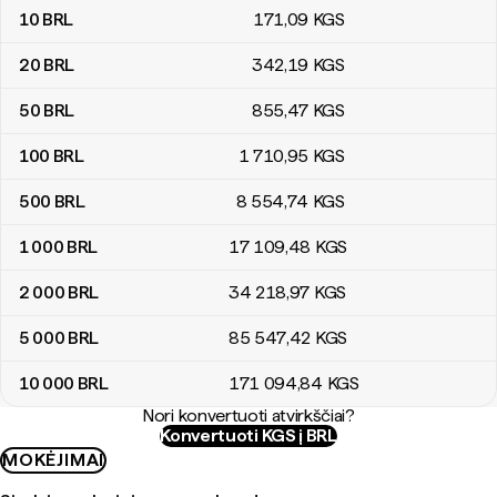
10
BRL
171
,09
KGS
20
BRL
342
,19
KGS
50
BRL
855
,47
KGS
100
BRL
1 710
,95
KGS
500
BRL
8 554
,74
KGS
1 000
BRL
17 109
,48
KGS
2 000
BRL
34 218
,97
KGS
5 000
BRL
85 547
,42
KGS
10 000
BRL
171 094
,84
KGS
Nori konvertuoti atvirkščiai?
Konvertuoti KGS į BRL
MOKĖJIMAI