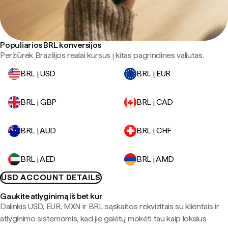
Populiarios BRL konversijos
Peržiūrėk Brazilijos realai kursus į kitas pagrindines valiutas.
BRL į USD
BRL į EUR
BRL į GBP
BRL į CAD
BRL į AUD
BRL į CHF
BRL į AED
BRL į AMD
USD ACCOUNT DETAILS
Gaukite atlyginimą iš bet kur
Dalinkis USD, EUR, MXN ir BRL sąskaitos rekvizitais su klientais ir
atlyginimo sistemomis, kad jie galėtų mokėti tau kaip lokalus