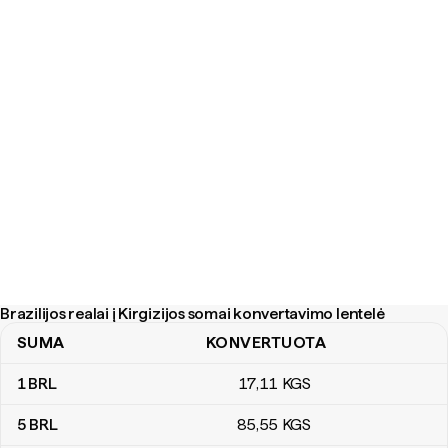
Brazilijos realai į Kirgizijos somai konvertavimo lentelė
SUMA
KONVERTUOTA
Brazilijos realai į Kirgizijos somai konvertavimo lentelė
1
BRL
17
,11
KGS
5
BRL
85
,55
KGS