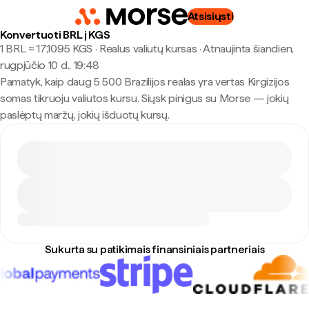
Atsisiųsti
Konvertuoti BRL į KGS
1 BRL ≈ 17,1095 KGS · Realus valiutų kursas
·
Atnaujinta šiandien,
rugpjūčio 10 d., 19:48
Pamatyk, kaip daug 5 500 Brazilijos realas yra vertas Kirgizijos
somas tikruoju valiutos kursu. Siųsk pinigus su Morse — jokių
paslėptų maržų, jokių išduotų kursų.
Sukurta su patikimais finansiniais partneriais