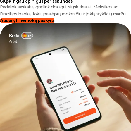
Siųsk ir gauk pinigus per sekundes
Padalink sąskaitą, grąžink draugui, siųsk tiesiai į Meksikos ar
Brazilijos banką. Jokių paslėptų mokesčių ir jokių šlykščių maržų.
Atidaryti nemoką paskyrą