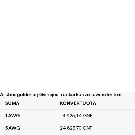
Arubos guldenai į Gvinėjos frankai konvertavimo lentelė
SUMA
KONVERTUOTA
Arubos guldenai į Gvinėjos frankai konvertavimo lentelė
1
AWG
4 925
,14
GNF
5
AWG
24 625
,70
GNF