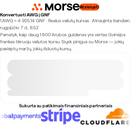
Atsisiųsti
Konvertuoti AWG į GNF
1 AWG ≈ 4 925,14 GNF · Realus valiutų kursas
·
Atnaujinta šiandien,
rugpjūčio 7 d., 8:52
Pamatyk, kaip daug 1 800 Arubos guldenas yra vertas Gvinėjos
frankas tikruoju valiutos kursu. Siųsk pinigus su Morse — jokių
paslėptų maržų, jokių išduotų kursų.
Sukurta su patikimais finansiniais partneriais