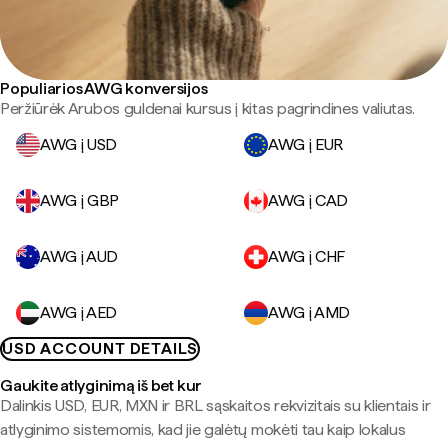
Populiarios AWG konversijos
Peržiūrėk Arubos guldenai kursus į kitas pagrindines valiutas.
AWG į USD
AWG į EUR
AWG į GBP
AWG į CAD
AWG į AUD
AWG į CHF
AWG į AED
AWG į AMD
USD ACCOUNT DETAILS
Gaukite atlyginimą iš bet kur
Dalinkis USD, EUR, MXN ir BRL sąskaitos rekvizitais su klientais ir
atlyginimo sistemomis, kad jie galėtų mokėti tau kaip lokalus