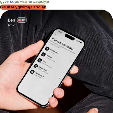
gyventojas visame pasaulyje.
Gauk atlyginimą šiandien