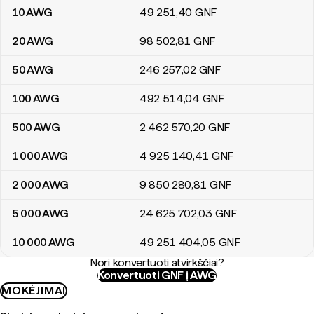
10
AWG
49 251
,40
GNF
20
AWG
98 502
,81
GNF
50
AWG
246 257
,02
GNF
100
AWG
492 514
,04
GNF
500
AWG
2 462 570
,20
GNF
1 000
AWG
4 925 140
,41
GNF
2 000
AWG
9 850 280
,81
GNF
5 000
AWG
24 625 702
,03
GNF
10 000
AWG
49 251 404
,05
GNF
Nori konvertuoti atvirkščiai?
Konvertuoti GNF į AWG
MOKĖJIMAI