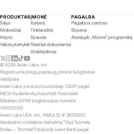
PRODUKTAS
ĮMONĖ
PAGALBA
Šalys
Karjera
Pagalbos centras
Mokesčiai
Tinklaraštis
Būsena
Kripto
Spauda
Atsisiųsk „Morse" programėlę
Valiutų keityklė
Teisiniai dokumentai
Atskleidimas
© 2026 Avian Labs, Inc
Registruota pinigų paslaugų įmonė Jungtinėse
Valstijose
Avian Labs yra autorizuota kaip CASP pagal
MiCA Nyderlandų Autoriteit Financiële
Markten (AFM) (registracijos numeris
41000005).
Avian Labs USA, Inc., NMLS ID # 2639252
Išankstinio mokėjimo debetinę "Visa" kortelę
(toliau – "Kortelė") išduoda Lead Bank pagal