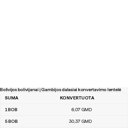
Bolivijos bolivijanai į Gambijos dalasiai konvertavimo lentelė
SUMA
KONVERTUOTA
Bolivijos bolivijanai į Gambijos dalasiai konvertavimo lentelė
1
BOB
6
,07
GMD
5
BOB
30
,37
GMD