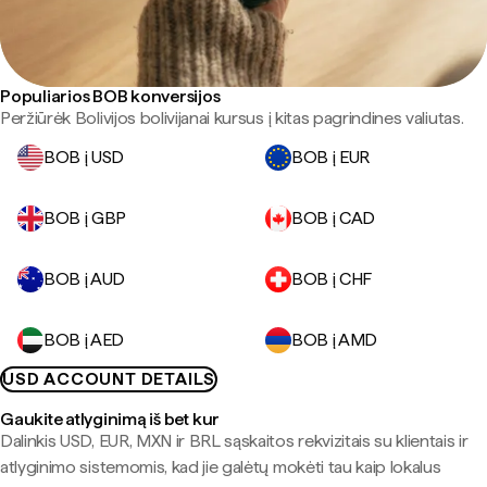
Populiarios BOB konversijos
Peržiūrėk Bolivijos bolivijanai kursus į kitas pagrindines valiutas.
BOB į USD
BOB į EUR
BOB į GBP
BOB į CAD
BOB į AUD
BOB į CHF
BOB į AED
BOB į AMD
USD ACCOUNT DETAILS
Gaukite atlyginimą iš bet kur
Dalinkis USD, EUR, MXN ir BRL sąskaitos rekvizitais su klientais ir
atlyginimo sistemomis, kad jie galėtų mokėti tau kaip lokalus