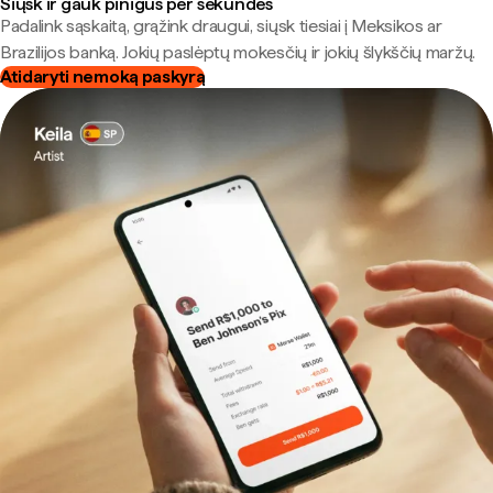
Siųsk ir gauk pinigus per sekundes
Padalink sąskaitą, grąžink draugui, siųsk tiesiai į Meksikos ar
Brazilijos banką. Jokių paslėptų mokesčių ir jokių šlykščių maržų.
Atidaryti nemoką paskyrą