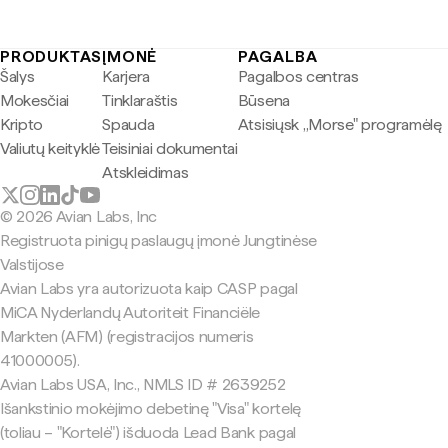
PRODUKTAS
ĮMONĖ
PAGALBA
Šalys
Karjera
Pagalbos centras
Mokesčiai
Tinklaraštis
Būsena
Kripto
Spauda
Atsisiųsk „Morse" programėlę
Valiutų keityklė
Teisiniai dokumentai
Atskleidimas
© 2026 Avian Labs, Inc
Registruota pinigų paslaugų įmonė Jungtinėse
Valstijose
Avian Labs yra autorizuota kaip CASP pagal
MiCA Nyderlandų Autoriteit Financiële
Markten (AFM) (registracijos numeris
41000005).
Avian Labs USA, Inc., NMLS ID # 2639252
Išankstinio mokėjimo debetinę "Visa" kortelę
(toliau – "Kortelė") išduoda Lead Bank pagal