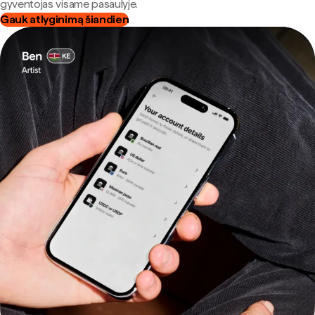
gyventojas visame pasaulyje.
Gauk atlyginimą šiandien