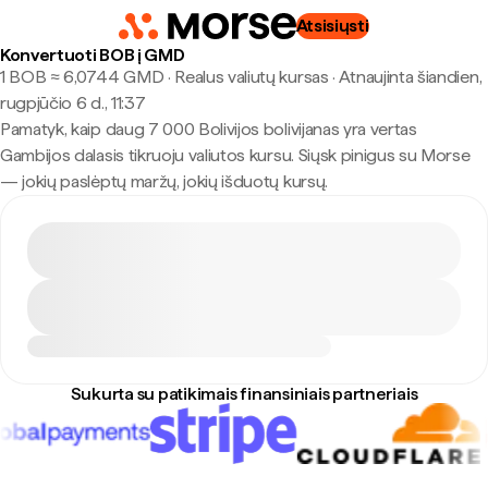
Atsisiųsti
Konvertuoti BOB į GMD
1 BOB ≈ 6,0744 GMD · Realus valiutų kursas
·
Atnaujinta šiandien,
rugpjūčio 6 d., 11:37
Pamatyk, kaip daug 7 000 Bolivijos bolivijanas yra vertas
Gambijos dalasis tikruoju valiutos kursu. Siųsk pinigus su Morse
— jokių paslėptų maržų, jokių išduotų kursų.
Sukurta su patikimais finansiniais partneriais