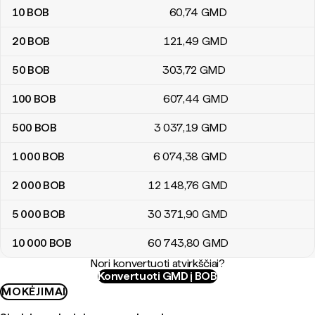
10
BOB
60
,74
GMD
20
BOB
121
,49
GMD
50
BOB
303
,72
GMD
100
BOB
607
,44
GMD
500
BOB
3 037
,19
GMD
1 000
BOB
6 074
,38
GMD
2 000
BOB
12 148
,76
GMD
5 000
BOB
30 371
,90
GMD
10 000
BOB
60 743
,80
GMD
Nori konvertuoti atvirkščiai?
Konvertuoti GMD į BOB
MOKĖJIMAI