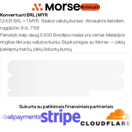
Atsisiųsti
Konvertuoti BRL į MYR
1,2431 BRL ≈ 1 MYR · Realus valiutų kursas
·
Atnaujinta šiandien,
rugpjūčio 9 d., 7:59
Pamatyk, kaip daug 5 500 Brazilijos realas yra vertas Malaizijos
ringitas tikruoju valiutos kursu. Siųsk pinigus su Morse — jokių
paslėptų maržų, jokių išduotų kursų.
Sukurta su patikimais finansiniais partneriais