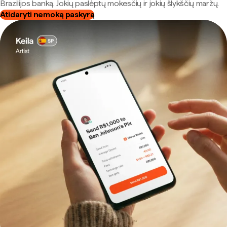
Brazilijos banką. Jokių paslėptų mokesčių ir jokių šlykščių maržų.
Atidaryti nemoką paskyrą