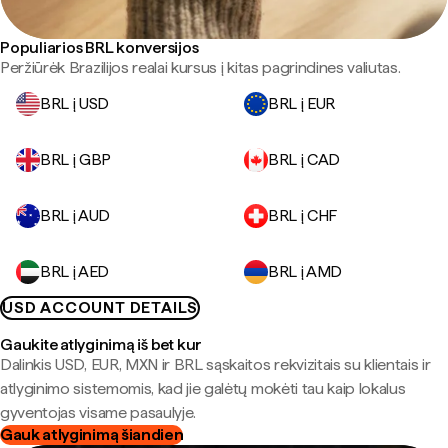
Populiarios BRL konversijos
Peržiūrėk Brazilijos realai kursus į kitas pagrindines valiutas.
BRL į USD
BRL į EUR
BRL į GBP
BRL į CAD
BRL į AUD
BRL į CHF
BRL į AED
BRL į AMD
USD ACCOUNT DETAILS
Gaukite atlyginimą iš bet kur
Dalinkis USD, EUR, MXN ir BRL sąskaitos rekvizitais su klientais ir
atlyginimo sistemomis, kad jie galėtų mokėti tau kaip lokalus
gyventojas visame pasaulyje.
Gauk atlyginimą šiandien