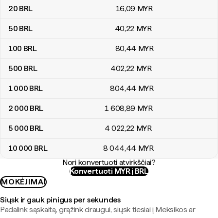
20
BRL
16
,09
MYR
50
BRL
40
,22
MYR
100
BRL
80
,44
MYR
500
BRL
402
,22
MYR
1 000
BRL
804
,44
MYR
2 000
BRL
1 608
,89
MYR
5 000
BRL
4 022
,22
MYR
10 000
BRL
8 044
,44
MYR
Nori konvertuoti atvirkščiai?
Konvertuoti MYR į BRL
MOKĖJIMAI
Siųsk ir gauk pinigus per sekundes
Padalink sąskaitą, grąžink draugui, siųsk tiesiai į Meksikos ar