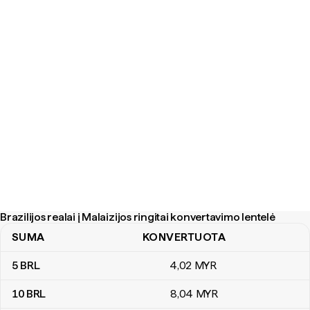
Brazilijos realai į Malaizijos ringitai konvertavimo lentelė
SUMA
KONVERTUOTA
Brazilijos realai į Malaizijos ringitai konvertavimo lentelė
5
BRL
4
,02
MYR
10
BRL
8
,04
MYR