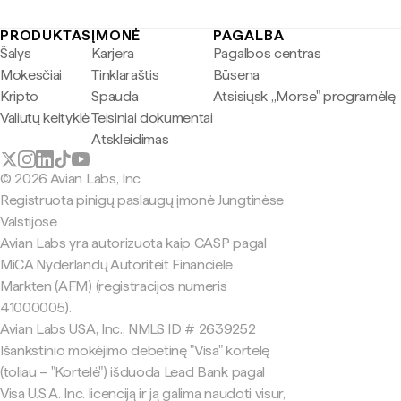
PRODUKTAS
ĮMONĖ
PAGALBA
Šalys
Karjera
Pagalbos centras
Mokesčiai
Tinklaraštis
Būsena
Kripto
Spauda
Atsisiųsk „Morse" programėlę
Valiutų keityklė
Teisiniai dokumentai
Atskleidimas
© 2026 Avian Labs, Inc
Registruota pinigų paslaugų įmonė Jungtinėse
Valstijose
Avian Labs yra autorizuota kaip CASP pagal
MiCA Nyderlandų Autoriteit Financiële
Markten (AFM) (registracijos numeris
41000005).
Avian Labs USA, Inc., NMLS ID # 2639252
Išankstinio mokėjimo debetinę "Visa" kortelę
(toliau – "Kortelė") išduoda Lead Bank pagal
Visa U.S.A. Inc. licenciją ir ją galima naudoti visur,