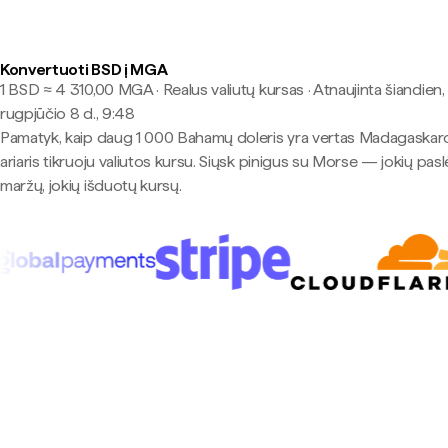
Konvertuoti BSD į MGA
1 BSD ≈ 4 310,00 MGA · Realus valiutų kursas
·
Atnaujinta šiandien,
rugpjūčio 8 d., 9:48
Pamatyk, kaip daug 1 000 Bahamų doleris yra vertas Madagaskar
ariaris tikruoju valiutos kursu. Siųsk pinigus su Morse — jokių pas
maržų, jokių išduotų kursų.