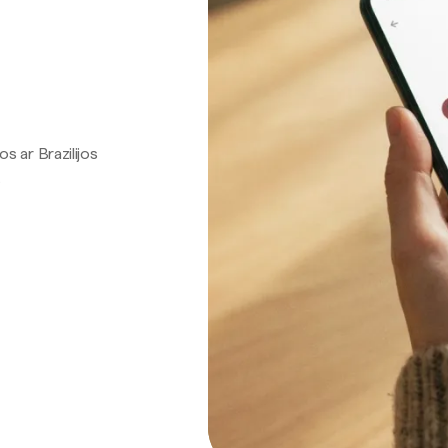
os ar Brazilijos
.