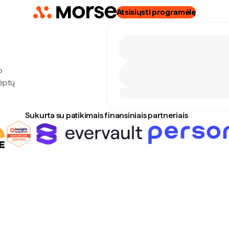
Atsisiųsti programėlę
o
lėptų
Sukurta su patikimais finansiniais partneriais