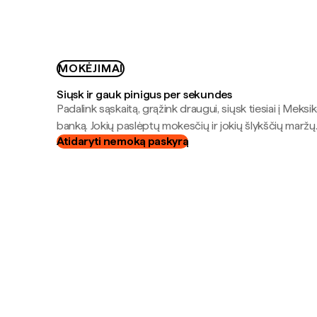
MOKĖJIMAI
Siųsk ir gauk pinigus per sekundes
Padalink sąskaitą, grąžink draugui, siųsk tiesiai į Meksik
banką. Jokių paslėptų mokesčių ir jokių šlykščių maržų
Atidaryti nemoką paskyrą