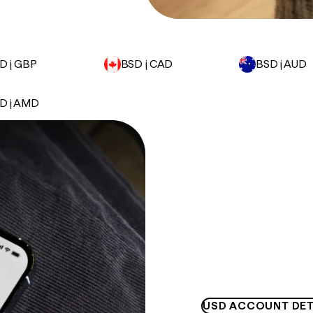
D į GBP
BSD į CAD
BSD į AUD
D į AMD
USD ACCOUNT DET