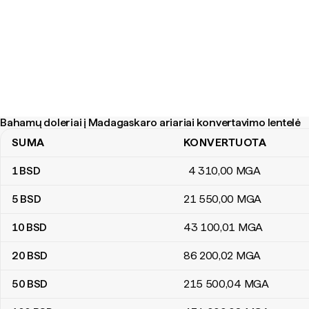
Bahamų doleriai į Madagaskaro ariariai konvertavimo lentelė
SUMA
KONVERTUOTA
Bahamų doleriai į Madagaskaro ariariai konvertavimo lentelė
1
BSD
4 310
,00
MGA
5
BSD
21 550
,00
MGA
10
BSD
43 100
,01
MGA
20
BSD
86 200
,02
MGA
50
BSD
215 500
,04
MGA