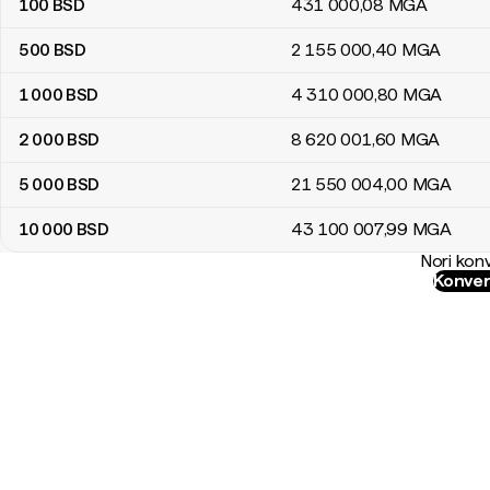
100
BSD
431 000
,08
MGA
500
BSD
2 155 000
,40
MGA
1 000
BSD
4 310 000
,80
MGA
2 000
BSD
8 620 001
,60
MGA
5 000
BSD
21 550 004
,00
MGA
10 000
BSD
43 100 007
,99
MGA
Nori konv
Konver