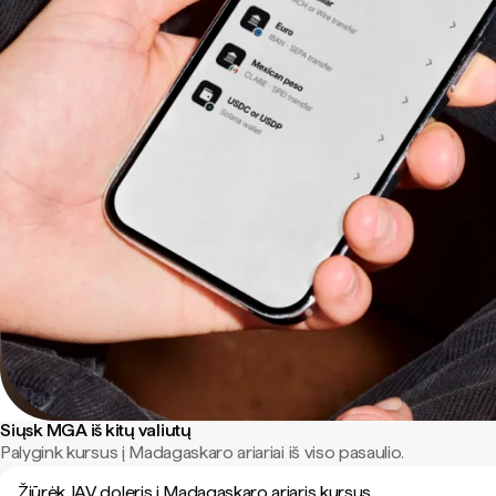
Siųsk MGA iš kitų valiutų
Palygink kursus į Madagaskaro ariariai iš viso pasaulio.
Žiūrėk JAV doleris į Madagaskaro ariaris kursus