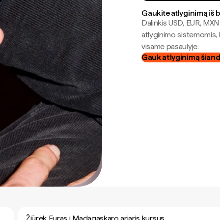
Gaukite atlyginimą iš 
Dalinkis USD, EUR, MXN i
atlyginimo sistemomis, 
visame pasaulyje.
Gauk atlyginimą šian
Žiūrėk Euras į Madagaskaro ariaris kursus