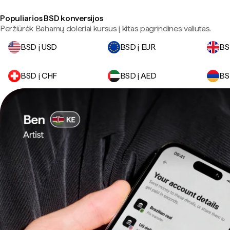
Populiarios BSD konversijos
Peržiūrėk Bahamų doleriai kursus į kitas pagrindines valiutas.
BSD į USD
BSD į EUR
BS
BSD į CHF
BSD į AED
BS