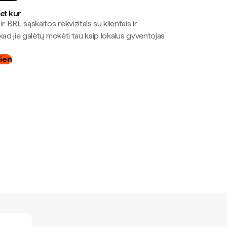
bet kur
r BRL sąskaitos rekvizitais su klientais ir
kad jie galėtų mokėti tau kaip lokalus gyventojas
dien