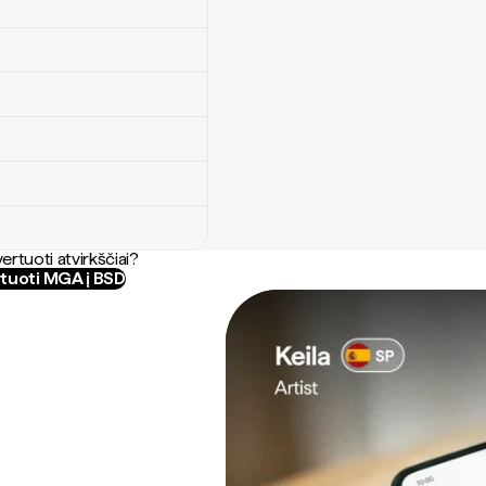
ertuoti atvirkščiai?
tuoti MGA į BSD