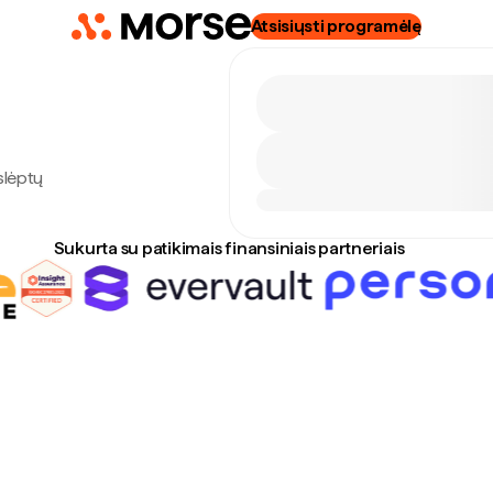
Atsisiųsti programėlę
slėptų
Sukurta su patikimais finansiniais partneriais