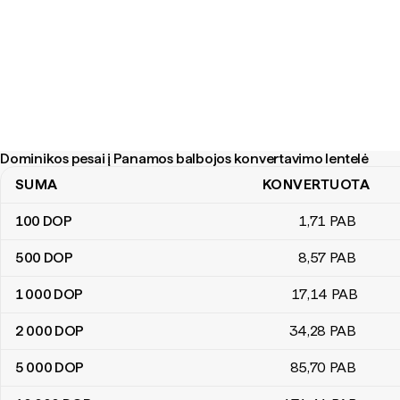
Dominikos pesai į Panamos balbojos konvertavimo lentelė
SUMA
KONVERTUOTA
Dominikos pesai į Panamos balbojos konvertavimo lentelė
100
DOP
1
,71
PAB
500
DOP
8
,57
PAB
1 000
DOP
17
,14
PAB
2 000
DOP
34
,28
PAB
5 000
DOP
85
,70
PAB