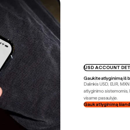
USD ACCOUNT DET
Gaukite atlyginimą iš 
Dalinkis USD, EUR, MXN i
atlyginimo sistemomis, 
visame pasaulyje.
Gauk atlyginimą šian