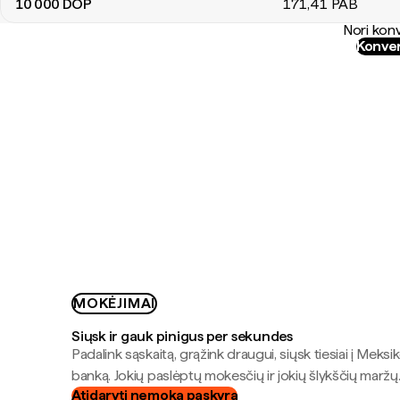
10 000
DOP
171
,41
PAB
Nori konv
Konver
MOKĖJIMAI
Siųsk ir gauk pinigus per sekundes
Padalink sąskaitą, grąžink draugui, siųsk tiesiai į Meksik
banką. Jokių paslėptų mokesčių ir jokių šlykščių maržų
Atidaryti nemoką paskyrą