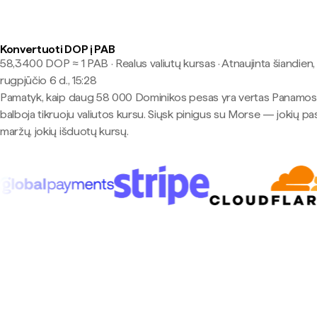
Konvertuoti DOP į PAB
58,3400 DOP ≈ 1 PAB · Realus valiutų kursas
·
Atnaujinta šiandien,
rugpjūčio 6 d., 15:28
Pamatyk, kaip daug 58 000 Dominikos pesas yra vertas Panamos
balboja tikruoju valiutos kursu. Siųsk pinigus su Morse — jokių pa
maržų, jokių išduotų kursų.