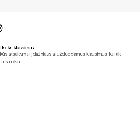
t koks klausimas
kūs atsakymai į dažniausiai užduodamus klausimus, kai tik
jums reikia.