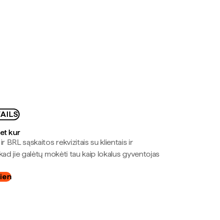
AILS
bet kur
r BRL sąskaitos rekvizitais su klientais ir
kad jie galėtų mokėti tau kaip lokalus gyventojas
dien