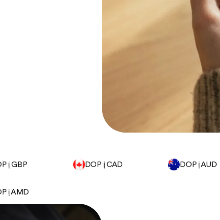
P į GBP
DOP į CAD
DOP į AUD
P į AMD