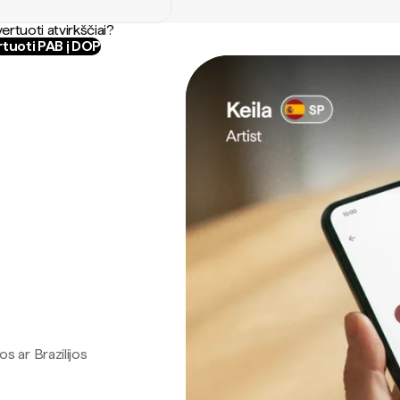
ertuoti atvirkščiai?
tuoti PAB į DOP
os ar Brazilijos
.