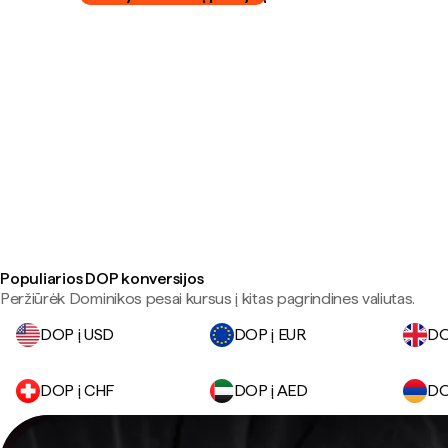
Populiarios DOP konversijos
Peržiūrėk Dominikos pesai kursus į kitas pagrindines valiutas.
DOP į USD
DOP į EUR
DO
DOP į CHF
DOP į AED
DO