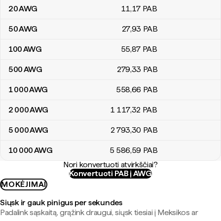
20
AWG
11
,17
PAB
50
AWG
27
,93
PAB
100
AWG
55
,87
PAB
500
AWG
279
,33
PAB
1 000
AWG
558
,66
PAB
2 000
AWG
1 117
,32
PAB
5 000
AWG
2 793
,30
PAB
10 000
AWG
5 586
,59
PAB
Nori konvertuoti atvirkščiai?
Konvertuoti PAB į AWG
MOKĖJIMAI
Siųsk ir gauk pinigus per sekundes
Padalink sąskaitą, grąžink draugui, siųsk tiesiai į Meksikos ar