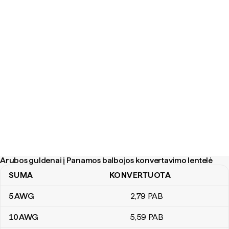
Arubos guldenai į Panamos balbojos konvertavimo lentelė
SUMA
KONVERTUOTA
Arubos guldenai į Panamos balbojos konvertavimo lentelė
5
AWG
2
,79
PAB
10
AWG
5
,59
PAB