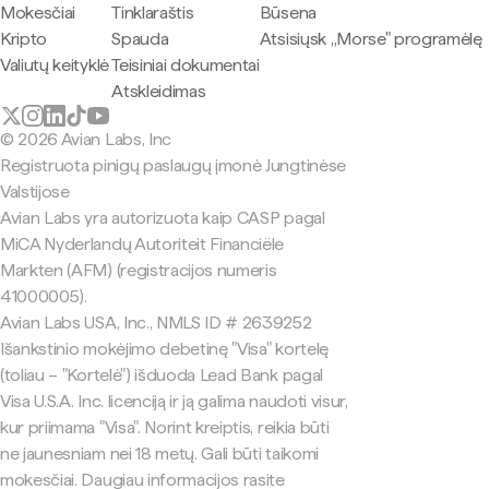
Mokesčiai
Tinklaraštis
Būsena
Kripto
Spauda
Atsisiųsk „Morse" programėlę
Valiutų keityklė
Teisiniai dokumentai
Atskleidimas
© 2026 Avian Labs, Inc
Registruota pinigų paslaugų įmonė Jungtinėse
Valstijose
Avian Labs yra autorizuota kaip CASP pagal
MiCA Nyderlandų Autoriteit Financiële
Markten (AFM) (registracijos numeris
41000005).
Avian Labs USA, Inc., NMLS ID # 2639252
Išankstinio mokėjimo debetinę "Visa" kortelę
(toliau – "Kortelė") išduoda Lead Bank pagal
Visa U.S.A. Inc. licenciją ir ją galima naudoti visur,
kur priimama "Visa". Norint kreiptis, reikia būti
ne jaunesniam nei 18 metų. Gali būti taikomi
mokesčiai. Daugiau informacijos rasite