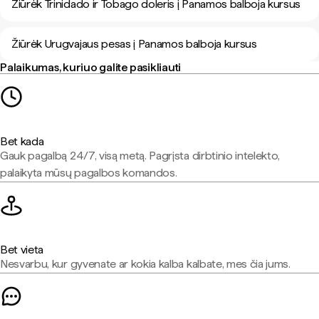
Žiūrėk Trinidado ir Tobago doleris į Panamos balboja kursus
Žiūrėk Urugvajaus pesas į Panamos balboja kursus
Palaikumas, kuriuo galite pasikliauti
Bet kada
Gauk pagalbą 24/7, visą metą. Pagrįsta dirbtinio intelekto,
palaikyta mūsų pagalbos komandos.
Bet vieta
Nesvarbu, kur gyvenate ar kokia kalba kalbate, mes čia jums.