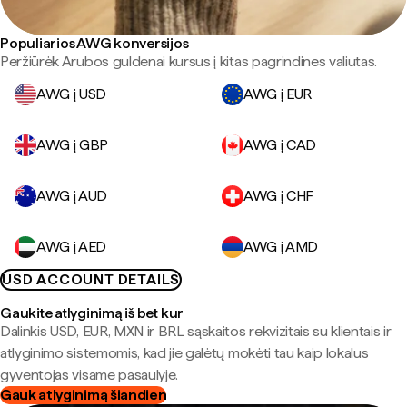
Populiarios AWG konversijos
Peržiūrėk Arubos guldenai kursus į kitas pagrindines valiutas.
AWG į USD
AWG į EUR
AWG į GBP
AWG į CAD
AWG į AUD
AWG į CHF
AWG į AED
AWG į AMD
USD ACCOUNT DETAILS
Gaukite atlyginimą iš bet kur
Dalinkis USD, EUR, MXN ir BRL sąskaitos rekvizitais su klientais ir
atlyginimo sistemomis, kad jie galėtų mokėti tau kaip lokalus
gyventojas visame pasaulyje.
Gauk atlyginimą šiandien