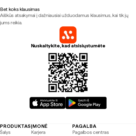
Bet koks klausimas
Aiškūs atsakymai į dažniausiai užduodamus klausimus, kai tik jų
jums reikia.
Nuskaitykite, kad atsisiųstumėte
PRODUKTAS
ĮMONĖ
PAGALBA
Šalys
Karjera
Pagalbos centras