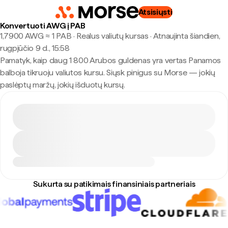
Atsisiųsti
Konvertuoti AWG į PAB
1,7900 AWG ≈ 1 PAB · Realus valiutų kursas
·
Atnaujinta šiandien,
rugpjūčio 9 d., 15:58
Pamatyk, kaip daug 1 800 Arubos guldenas yra vertas Panamos
balboja tikruoju valiutos kursu. Siųsk pinigus su Morse — jokių
paslėptų maržų, jokių išduotų kursų.
Sukurta su patikimais finansiniais partneriais