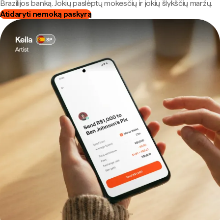
Brazilijos banką. Jokių paslėptų mokesčių ir jokių šlykščių maržų.
Atidaryti nemoką paskyrą