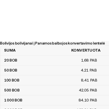
Bolivijos bolivijanai į Panamos balbojos konvertavimo lentelė
SUMA
KONVERTUOTA
Bolivijos bolivijanai į Panamos balbojos konvertavimo lentelė
20
BOB
1
,68
PAB
50
BOB
4
,21
PAB
100
BOB
8
,41
PAB
500
BOB
42
,05
PAB
1 000
BOB
84
,10
PAB