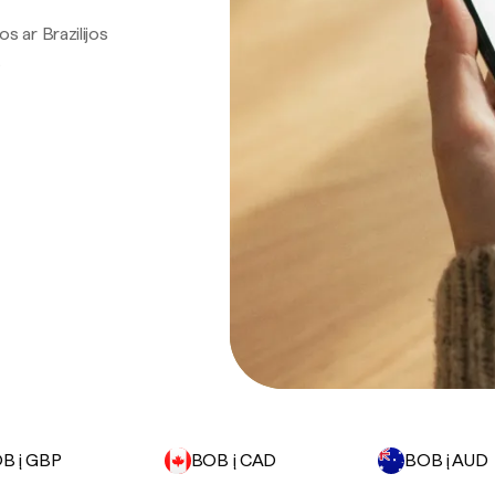
os ar Brazilijos
.
B į GBP
BOB į CAD
BOB į AUD