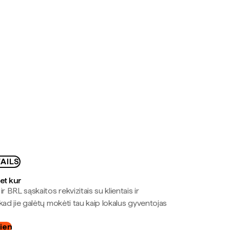
AILS
bet kur
r BRL sąskaitos rekvizitais su klientais ir
kad jie galėtų mokėti tau kaip lokalus gyventojas
dien