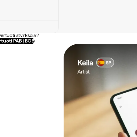
ertuoti atvirkščiai?
tuoti PAB į BOB