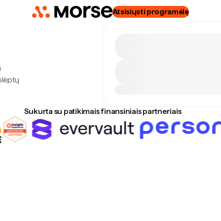
Atsisiųsti programėlę
s
slėptų
Sukurta su patikimais finansiniais partneriais