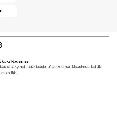
us
t koks klausimas
kūs atsakymai į dažniausiai užduodamus klausimus, kai tik
jums reikia.