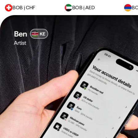
BOB į CHF
BOB į AED
BO