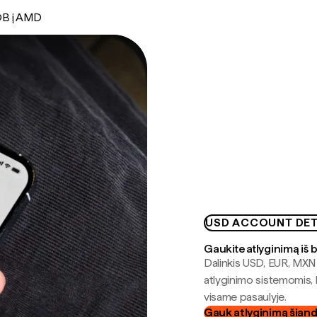
B į AMD
USD ACCOUNT DET
Gaukite atlyginimą iš 
Dalinkis USD, EUR, MXN i
atlyginimo sistemomis, 
visame pasaulyje.
Gauk atlyginimą šian