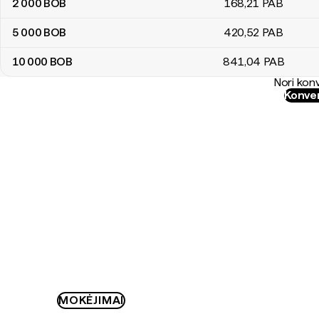
2 000
BOB
168
,21
PAB
5 000
BOB
420
,52
PAB
10 000
BOB
841
,04
PAB
Nori konv
Konver
MOKĖJIMAI