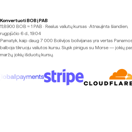
Konvertuoti BOB į PAB
11,8900 BOB ≈ 1 PAB · Realus valiutų kursas
·
Atnaujinta šiandien,
rugpjūčio 6 d., 19:04
Pamatyk, kaip daug 7 000 Bolivijos bolivijanas yra vertas Panamo
balboja tikruoju valiutos kursu. Siųsk pinigus su Morse — jokių pa
maržų, jokių išduotų kursų.