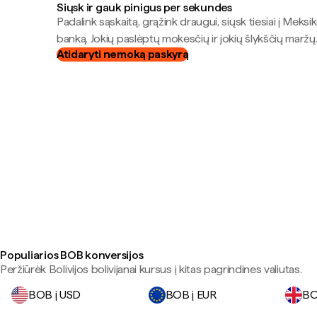
Siųsk ir gauk pinigus per sekundes
Padalink sąskaitą, grąžink draugui, siųsk tiesiai į Meksik
banką. Jokių paslėptų mokesčių ir jokių šlykščių maržų
Atidaryti nemoką paskyrą
Populiarios BOB konversijos
Peržiūrėk Bolivijos bolivijanai kursus į kitas pagrindines valiutas.
BOB į USD
BOB į EUR
BO