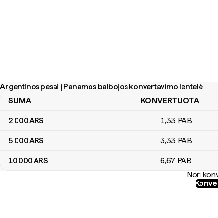
Argentinos pesai į Panamos balbojos konvertavimo lentelė
SUMA
KONVERTUOTA
Argentinos pesai į Panamos balbojos konvertavimo lentelė
2 000
ARS
1
,33
PAB
5 000
ARS
3
,33
PAB
10 000
ARS
6
,67
PAB
Nori konv
Konver