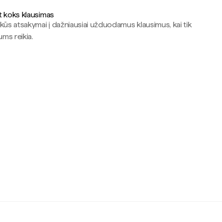
t koks klausimas
kūs atsakymai į dažniausiai užduodamus klausimus, kai tik
jums reikia.
c