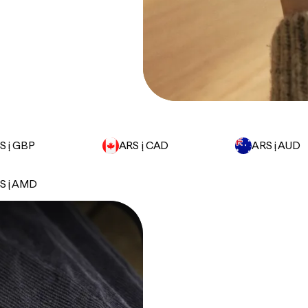
S į GBP
ARS į CAD
ARS į AUD
S į AMD