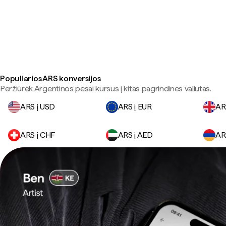
Populiarios ARS konversijos
Peržiūrėk Argentinos pesai kursus į kitas pagrindines valiutas.
ARS į USD
ARS į EUR
AR
ARS į CHF
ARS į AED
AR