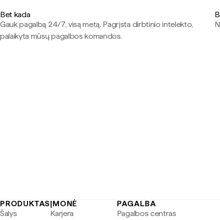
Bet kada
B
Gauk pagalbą 24/7, visą metą. Pagrįsta dirbtinio intelekto,
N
palaikyta mūsų pagalbos komandos.
PRODUKTAS
ĮMONĖ
PAGALBA
Šalys
Karjera
Pagalbos centras