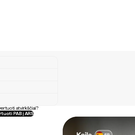
ertuoti atvirkščiai?
tuoti PAB į ARS