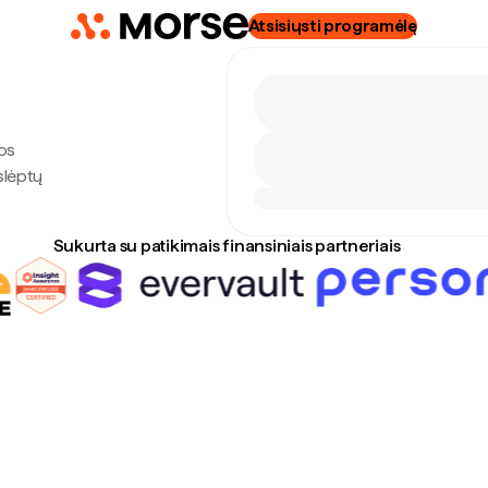
Atsisiųsti programėlę
os
slėptų
Sukurta su patikimais finansiniais partneriais