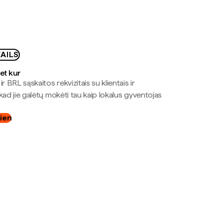
AILS
bet kur
r BRL sąskaitos rekvizitais su klientais ir
kad jie galėtų mokėti tau kaip lokalus gyventojas
dien