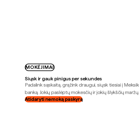
MOKĖJIMAI
Siųsk ir gauk pinigus per sekundes
Padalink sąskaitą, grąžink draugui, siųsk tiesiai į Meksik
banką. Jokių paslėptų mokesčių ir jokių šlykščių maržų
Atidaryti nemoką paskyrą