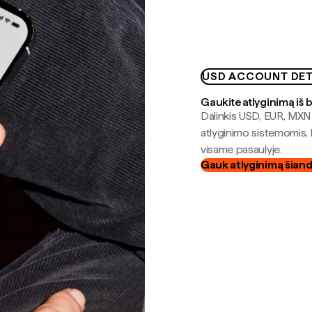
USD ACCOUNT DET
Gaukite atlyginimą iš 
Dalinkis USD, EUR, MXN i
atlyginimo sistemomis, 
visame pasaulyje.
Gauk atlyginimą šian