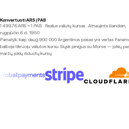
Konvertuoti ARS į PAB
1 499,76 ARS ≈ 1 PAB · Realus valiutų kursas
·
Atnaujinta šiandien,
rugpjūčio 6 d., 19:50
Pamatyk, kaip daug 900 000 Argentinos pesas yra vertas Panam
balboja tikruoju valiutos kursu. Siųsk pinigus su Morse — jokių pa
maržų, jokių išduotų kursų.