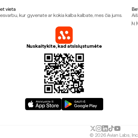
et vieta
Be
esvarbu, kur gyvenate ar kokia kalba kalbate, mes čia jums.
Aiš
jų 
Nuskaitykite, kad atsisiųstumėte
© 2026 Avian Labs, In