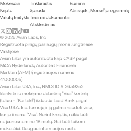
Mokesčiai
Tinklaraštis
Būsena
Kripto
Spauda
Atsisiųsk „Morse" programėlę
Valiutų keityklė
Teisiniai dokumentai
Atskleidimas
© 2026 Avian Labs, Inc
Registruota pinigų paslaugų įmonė Jungtinėse
Valstijose
Avian Labs yra autorizuota kaip CASP pagal
MiCA Nyderlandų Autoriteit Financiële
Markten (AFM) (registracijos numeris
41000005).
Avian Labs USA, Inc., NMLS ID # 2639252
Išankstinio mokėjimo debetinę "Visa" kortelę
(toliau – "Kortelė") išduoda Lead Bank pagal
Visa U.S.A. Inc. licenciją ir ją galima naudoti visur,
kur priimama "Visa". Norint kreiptis, reikia būti
ne jaunesniam nei 18 metų. Gali būti taikomi
mokesčiai. Daugiau informacijos rasite