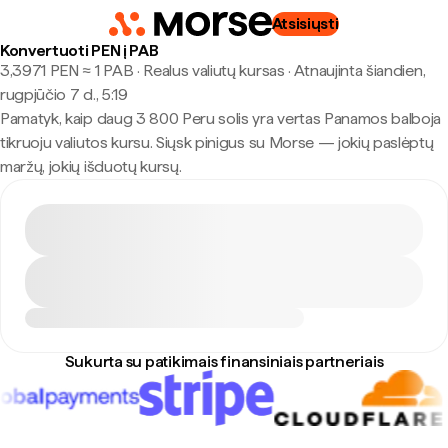
Atsisiųsti
Konvertuoti PEN į PAB
3,3971 PEN ≈ 1 PAB · Realus valiutų kursas
·
Atnaujinta šiandien,
rugpjūčio 7 d., 5:19
Pamatyk, kaip daug 3 800 Peru solis yra vertas Panamos balboja
tikruoju valiutos kursu. Siųsk pinigus su Morse — jokių paslėptų
maržų, jokių išduotų kursų.
Sukurta su patikimais finansiniais partneriais