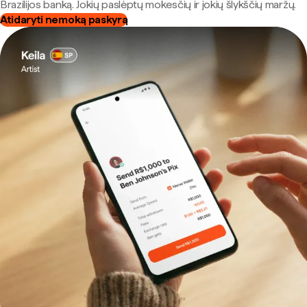
Brazilijos banką. Jokių paslėptų mokesčių ir jokių šlykščių maržų.
Atidaryti nemoką paskyrą