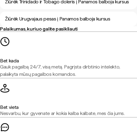
Žiūrėk Trinidado ir Tobago doleris į Panamos balboja kursus
Žiūrėk Urugvajaus pesas į Panamos balboja kursus
Palaikumas, kuriuo galite pasikliauti
Bet kada
Gauk pagalbą 24/7, visą metą. Pagrįsta dirbtinio intelekto,
palaikyta mūsų pagalbos komandos.
Bet vieta
Nesvarbu, kur gyvenate ar kokia kalba kalbate, mes čia jums.