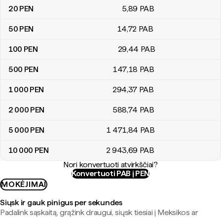
20
PEN
5
,89
PAB
50
PEN
14
,72
PAB
100
PEN
29
,44
PAB
500
PEN
147
,18
PAB
1 000
PEN
294
,37
PAB
2 000
PEN
588
,74
PAB
5 000
PEN
1 471
,84
PAB
10 000
PEN
2 943
,69
PAB
Nori konvertuoti atvirkščiai?
Konvertuoti PAB į PEN
MOKĖJIMAI
Siųsk ir gauk pinigus per sekundes
Padalink sąskaitą, grąžink draugui, siųsk tiesiai į Meksikos ar