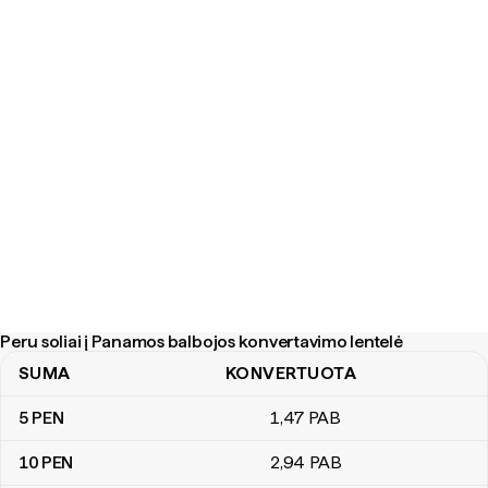
Peru soliai į Panamos balbojos konvertavimo lentelė
SUMA
KONVERTUOTA
Peru soliai į Panamos balbojos konvertavimo lentelė
5
PEN
1
,47
PAB
10
PEN
2
,94
PAB