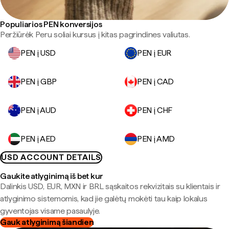
Populiarios PEN konversijos
Peržiūrėk Peru soliai kursus į kitas pagrindines valiutas.
PEN į USD
PEN į EUR
PEN į GBP
PEN į CAD
PEN į AUD
PEN į CHF
PEN į AED
PEN į AMD
USD ACCOUNT DETAILS
Gaukite atlyginimą iš bet kur
Dalinkis USD, EUR, MXN ir BRL sąskaitos rekvizitais su klientais ir
atlyginimo sistemomis, kad jie galėtų mokėti tau kaip lokalus
gyventojas visame pasaulyje.
Gauk atlyginimą šiandien