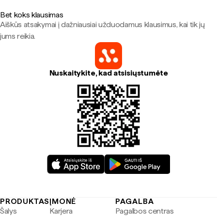
Bet koks klausimas
Aiškūs atsakymai į dažniausiai užduodamus klausimus, kai tik jų
jums reikia.
Nuskaitykite, kad atsisiųstumėte
PRODUKTAS
ĮMONĖ
PAGALBA
Šalys
Karjera
Pagalbos centras