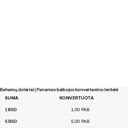
Bahamų doleriai į Panamos balbojos konvertavimo lentelė
SUMA
KONVERTUOTA
Bahamų doleriai į Panamos balbojos konvertavimo lentelė
1
BSD
1
,00
PAB
5
BSD
5
,00
PAB