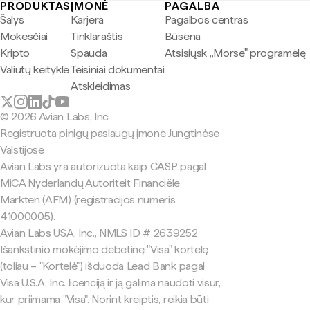
PRODUKTAS
ĮMONĖ
PAGALBA
Šalys
Karjera
Pagalbos centras
Mokesčiai
Tinklaraštis
Būsena
Kripto
Spauda
Atsisiųsk „Morse" programėlę
Valiutų keityklė
Teisiniai dokumentai
Atskleidimas
© 2026 Avian Labs, Inc
Registruota pinigų paslaugų įmonė Jungtinėse
Valstijose
Avian Labs yra autorizuota kaip CASP pagal
MiCA Nyderlandų Autoriteit Financiële
Markten (AFM) (registracijos numeris
41000005).
Avian Labs USA, Inc., NMLS ID # 2639252
Išankstinio mokėjimo debetinę "Visa" kortelę
(toliau – "Kortelė") išduoda Lead Bank pagal
Visa U.S.A. Inc. licenciją ir ją galima naudoti visur,
kur priimama "Visa". Norint kreiptis, reikia būti