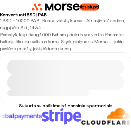
Atsisiųsti
Konvertuoti BSD į PAB
1 BSD ≈ 1,0000 PAB · Realus valiutų kursas
·
Atnaujinta šiandien,
rugpjūčio 8 d., 14:34
Pamatyk, kaip daug 1 000 Bahamų doleris yra vertas Panamos
balboja tikruoju valiutos kursu. Siųsk pinigus su Morse — jokių
paslėptų maržų, jokių išduotų kursų.
Sukurta su patikimais finansiniais partneriais