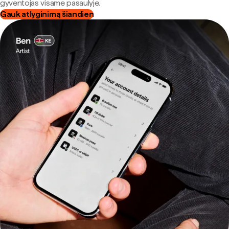
gyventojas visame pasaulyje.
Gauk atlyginimą šiandien