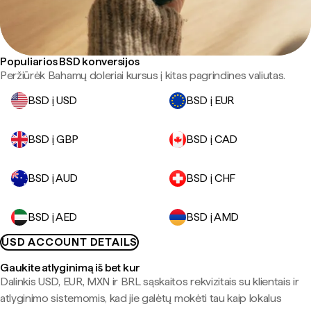
Populiarios BSD konversijos
Peržiūrėk Bahamų doleriai kursus į kitas pagrindines valiutas.
BSD į USD
BSD į EUR
BSD į GBP
BSD į CAD
BSD į AUD
BSD į CHF
BSD į AED
BSD į AMD
USD ACCOUNT DETAILS
Gaukite atlyginimą iš bet kur
Dalinkis USD, EUR, MXN ir BRL sąskaitos rekvizitais su klientais ir
atlyginimo sistemomis, kad jie galėtų mokėti tau kaip lokalus