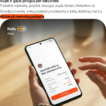
Siųsk ir gauk pinigus per sekundes
Padalink sąskaitą, grąžink draugui, siųsk tiesiai į Meksikos ar
Brazilijos banką. Jokių paslėptų mokesčių ir jokių šlykščių maržų.
Atidaryti nemoką paskyrą