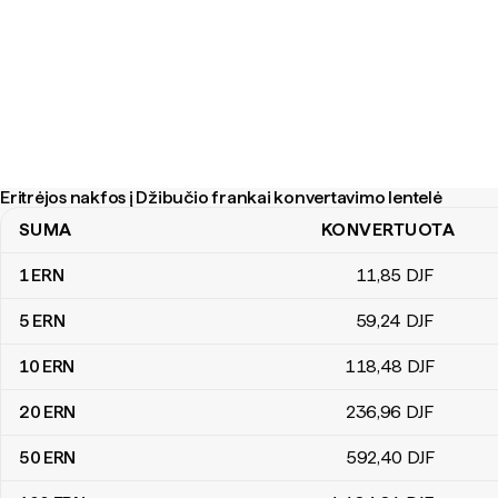
Eritrėjos nakfos į Džibučio frankai konvertavimo lentelė
SUMA
KONVERTUOTA
Eritrėjos nakfos į Džibučio frankai konvertavimo lentelė
1
ERN
11
,85
DJF
5
ERN
59
,24
DJF
10
ERN
118
,48
DJF
20
ERN
236
,96
DJF
50
ERN
592
,40
DJF