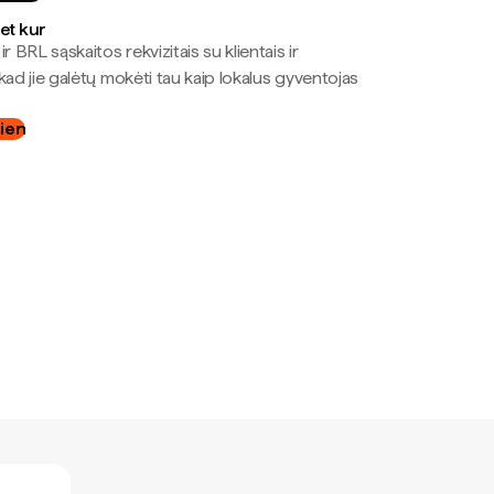
bet kur
r BRL sąskaitos rekvizitais su klientais ir
kad jie galėtų mokėti tau kaip lokalus gyventojas
dien