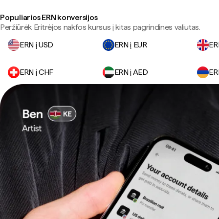
Populiarios ERN konversijos
Peržiūrėk Eritrėjos nakfos kursus į kitas pagrindines valiutas.
ERN į USD
ERN į EUR
ER
ERN į CHF
ERN į AED
ER