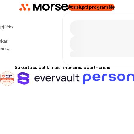
Atsisiųsti programėlę
gpjūčio
nkas
maržų,
Sukurta su patikimais finansiniais partneriais