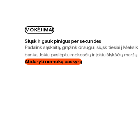
MOKĖJIMAI
Siųsk ir gauk pinigus per sekundes
Padalink sąskaitą, grąžink draugui, siųsk tiesiai į Meksik
banką. Jokių paslėptų mokesčių ir jokių šlykščių maržų
Atidaryti nemoką paskyrą