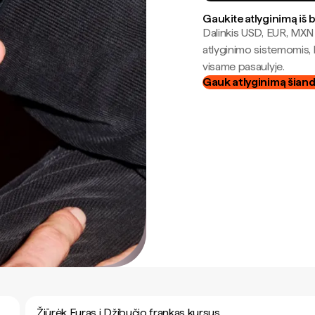
Gaukite atlyginimą iš 
Dalinkis USD, EUR, MXN i
atlyginimo sistemomis, 
visame pasaulyje.
Gauk atlyginimą šian
Žiūrėk Euras į Džibučio frankas kursus