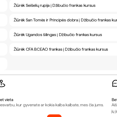
Žiūrėk Seišelių rupija į Džibučio frankas kursus
Žiūrėk San Tomės ir Principės dobra į Džibučio frankas ku
Žiūrėk Ugandos šilingas į Džibučio frankas kursus
Žiūrėk CFA BCEAO frankas į Džibučio frankas kursus
et vieta
Be
esvarbu, kur gyvenate ar kokia kalba kalbate, mes čia jums.
Aiš
jų 