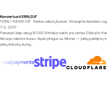
Konvertuoti ERN į DJF
1 ERN ≈ 11,8481 DJF · Realus valiutų kursas
·
Atnaujinta šiandien, ru
7 d., 23:01
Pamatyk, kaip daug 15 000 Eritrėjos nakfa yra vertas Džibučio fra
tikruoju valiutos kursu. Siųsk pinigus su Morse — jokių paslėptų 
jokių išduotų kursų.