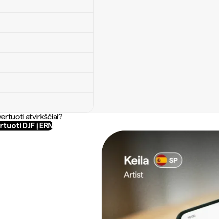
ertuoti atvirkščiai?
tuoti DJF į ERN