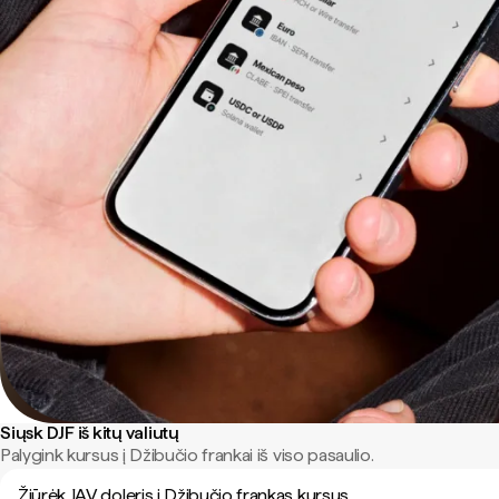
Siųsk DJF iš kitų valiutų
Palygink kursus į Džibučio frankai iš viso pasaulio.
Žiūrėk JAV doleris į Džibučio frankas kursus