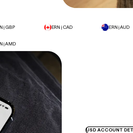
N į GBP
ERN į CAD
ERN į AUD
N į AMD
USD ACCOUNT DET