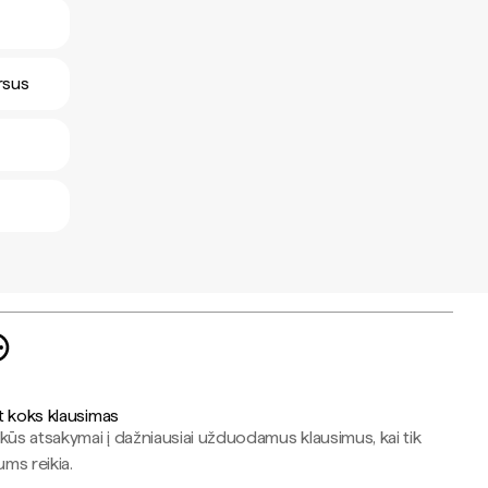
rsus
t koks klausimas
kūs atsakymai į dažniausiai užduodamus klausimus, kai tik
jums reikia.