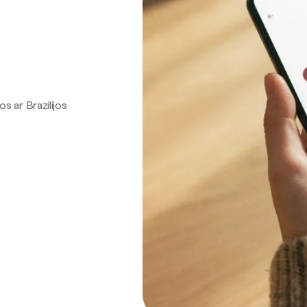
os ar Brazilijos
.