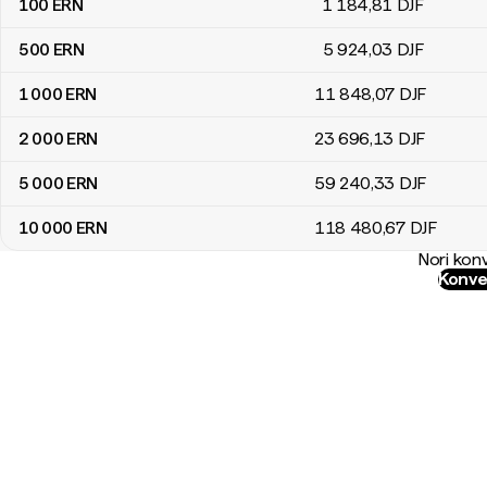
100
ERN
1 184
,81
DJF
500
ERN
5 924
,03
DJF
1 000
ERN
11 848
,07
DJF
2 000
ERN
23 696
,13
DJF
5 000
ERN
59 240
,33
DJF
10 000
ERN
118 480
,67
DJF
Nori konv
Konver