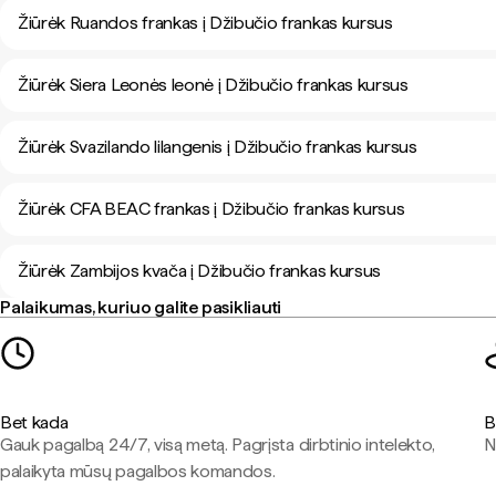
Žiūrėk Ruandos frankas į Džibučio frankas kursus
Žiūrėk Siera Leonės leonė į Džibučio frankas kursus
Žiūrėk Svazilando lilangenis į Džibučio frankas kursus
Žiūrėk CFA BEAC frankas į Džibučio frankas kursus
Žiūrėk Zambijos kvača į Džibučio frankas kursus
Palaikumas, kuriuo galite pasikliauti
Bet kada
B
Gauk pagalbą 24/7, visą metą. Pagrįsta dirbtinio intelekto,
N
palaikyta mūsų pagalbos komandos.