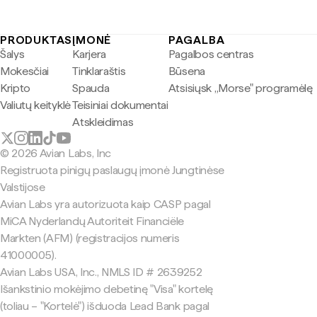
PRODUKTAS
ĮMONĖ
PAGALBA
Šalys
Karjera
Pagalbos centras
Mokesčiai
Tinklaraštis
Būsena
Kripto
Spauda
Atsisiųsk „Morse" programėlę
Valiutų keityklė
Teisiniai dokumentai
Atskleidimas
© 2026 Avian Labs, Inc
Registruota pinigų paslaugų įmonė Jungtinėse
Valstijose
Avian Labs yra autorizuota kaip CASP pagal
MiCA Nyderlandų Autoriteit Financiële
Markten (AFM) (registracijos numeris
41000005).
Avian Labs USA, Inc., NMLS ID # 2639252
Išankstinio mokėjimo debetinę "Visa" kortelę
(toliau – "Kortelė") išduoda Lead Bank pagal