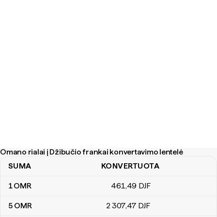
Omano rialai į Džibučio frankai konvertavimo lentelė
SUMA
KONVERTUOTA
Omano rialai į Džibučio frankai konvertavimo lentelė
1
OMR
461
,49
DJF
5
OMR
2 307
,47
DJF