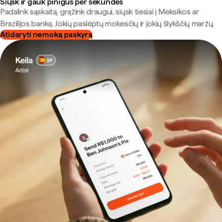
Siųsk ir gauk pinigus per sekundes
Padalink sąskaitą, grąžink draugui, siųsk tiesiai į Meksikos ar
Brazilijos banką. Jokių paslėptų mokesčių ir jokių šlykščių maržų.
Atidaryti nemoką paskyrą