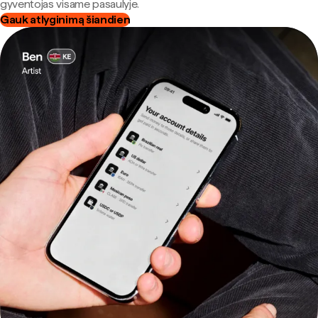
gyventojas visame pasaulyje.
Gauk atlyginimą šiandien