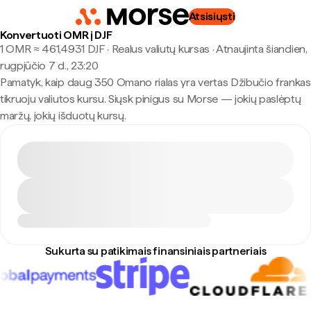
Atsisiųsti
Konvertuoti OMR į DJF
1 OMR ≈ 461,4931 DJF · Realus valiutų kursas
·
Atnaujinta šiandien,
rugpjūčio 7 d., 23:20
Pamatyk, kaip daug 350 Omano rialas yra vertas Džibučio frankas
tikruoju valiutos kursu. Siųsk pinigus su Morse — jokių paslėptų
maržų, jokių išduotų kursų.
Sukurta su patikimais finansiniais partneriais