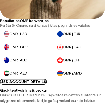
Populiarios OMR konversijos
Peržiūrėk Omano rialai kursus į kitas pagrindines valiutas.
OMR į USD
OMR į EUR
OMR į GBP
OMR į CAD
OMR į AUD
OMR į CHF
OMR į AED
OMR į AMD
USD ACCOUNT DETAILS
Gaukite atlyginimą iš bet kur
Dalinkis USD, EUR, MXN ir BRL sąskaitos rekvizitais su klientais ir
atlyginimo sistemomis, kad jie galėtų mokėti tau kaip lokalus