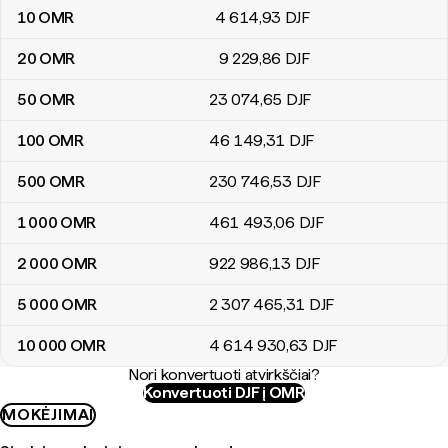
10
OMR
4 614
,93
DJF
20
OMR
9 229
,86
DJF
50
OMR
23 074
,65
DJF
100
OMR
46 149
,31
DJF
500
OMR
230 746
,53
DJF
1 000
OMR
461 493
,06
DJF
2 000
OMR
922 986
,13
DJF
5 000
OMR
2 307 465
,31
DJF
10 000
OMR
4 614 930
,63
DJF
Nori konvertuoti atvirkščiai?
Konvertuoti DJF į OMR
MOKĖJIMAI