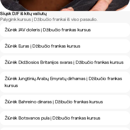
Siųsk DJF iš kitų valiutų
Palygink kursus į Džibučio frankai iš viso pasaulio.
Žiūrėk JAV doleris į Džibučio frankas kursus
Žiūrėk Euras į Džibučio frankas kursus
Žiūrėk Didžiosios Britanijos svaras į Džibučio frankas kursus
Žiūrėk Jungtinių Arabų Emyratų dirhamas į Džibučio frankas
kursus
Žiūrėk Bahreino dinaras į Džibučio frankas kursus
Žiūrėk Botsvanos pula į Džibučio frankas kursus