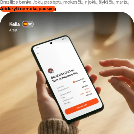
Brazilijos banką. Jokių paslėptų mokesčių ir jokių šlykščių maržų.
Atidaryti nemoką paskyrą