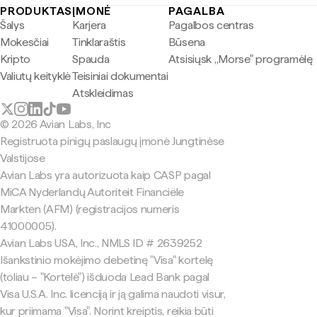
PRODUKTAS
ĮMONĖ
PAGALBA
Šalys
Karjera
Pagalbos centras
Mokesčiai
Tinklaraštis
Būsena
Kripto
Spauda
Atsisiųsk „Morse" programėlę
Valiutų keityklė
Teisiniai dokumentai
Atskleidimas
© 2026 Avian Labs, Inc
Registruota pinigų paslaugų įmonė Jungtinėse
Valstijose
Avian Labs yra autorizuota kaip CASP pagal
MiCA Nyderlandų Autoriteit Financiële
Markten (AFM) (registracijos numeris
41000005).
Avian Labs USA, Inc., NMLS ID # 2639252
Išankstinio mokėjimo debetinę "Visa" kortelę
(toliau – "Kortelė") išduoda Lead Bank pagal
Visa U.S.A. Inc. licenciją ir ją galima naudoti visur,
kur priimama "Visa". Norint kreiptis, reikia būti