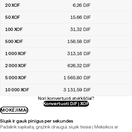
20
XOF
6
,26
DJF
50
XOF
15
,66
DJF
100
XOF
31
,32
DJF
500
XOF
156
,58
DJF
1 000
XOF
313
,16
DJF
2 000
XOF
626
,32
DJF
5 000
XOF
1 565
,80
DJF
10 000
XOF
3 131
,59
DJF
Nori konvertuoti atvirkščiai?
Konvertuoti DJF į XOF
MOKĖJIMAI
Siųsk ir gauk pinigus per sekundes
Padalink sąskaitą, grąžink draugui, siųsk tiesiai į Meksikos ar