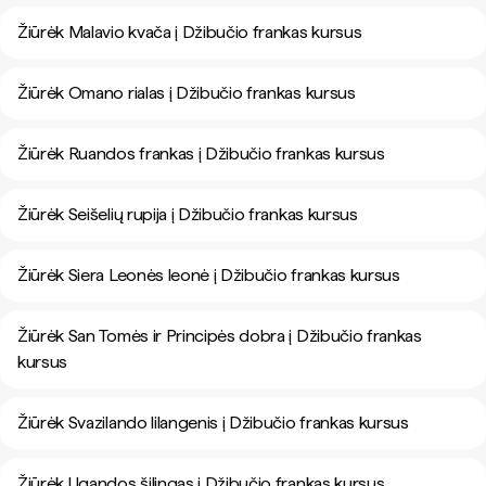
Žiūrėk Malavio kvača į Džibučio frankas kursus
Žiūrėk Omano rialas į Džibučio frankas kursus
Žiūrėk Ruandos frankas į Džibučio frankas kursus
Žiūrėk Seišelių rupija į Džibučio frankas kursus
Žiūrėk Siera Leonės leonė į Džibučio frankas kursus
Žiūrėk San Tomės ir Principės dobra į Džibučio frankas
kursus
Žiūrėk Svazilando lilangenis į Džibučio frankas kursus
Žiūrėk Ugandos šilingas į Džibučio frankas kursus