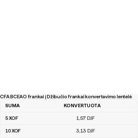
CFA BCEAO frankai į Džibučio frankai konvertavimo lentelė
SUMA
KONVERTUOTA
CFA BCEAO frankai į Džibučio frankai konvertavimo lentelė
5
XOF
1
,57
DJF
10
XOF
3
,13
DJF