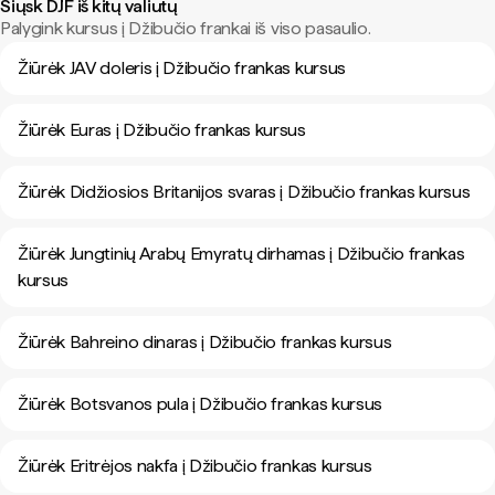
Siųsk DJF iš kitų valiutų
Palygink kursus į Džibučio frankai iš viso pasaulio.
Žiūrėk JAV doleris į Džibučio frankas kursus
Žiūrėk Euras į Džibučio frankas kursus
Žiūrėk Didžiosios Britanijos svaras į Džibučio frankas kursus
Žiūrėk Jungtinių Arabų Emyratų dirhamas į Džibučio frankas
kursus
Žiūrėk Bahreino dinaras į Džibučio frankas kursus
Žiūrėk Botsvanos pula į Džibučio frankas kursus
Žiūrėk Eritrėjos nakfa į Džibučio frankas kursus