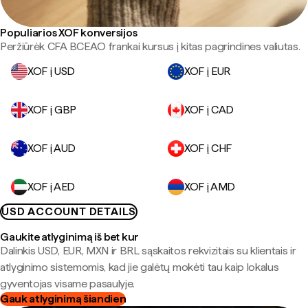
Populiarios XOF konversijos
Peržiūrėk CFA BCEAO frankai kursus į kitas pagrindines valiutas.
XOF į USD
XOF į EUR
XOF į GBP
XOF į CAD
XOF į AUD
XOF į CHF
XOF į AED
XOF į AMD
USD ACCOUNT DETAILS
Gaukite atlyginimą iš bet kur
Dalinkis USD, EUR, MXN ir BRL sąskaitos rekvizitais su klientais ir
atlyginimo sistemomis, kad jie galėtų mokėti tau kaip lokalus
gyventojas visame pasaulyje.
Gauk atlyginimą šiandien