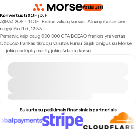
Atsisiųsti
Konvertuoti XOF į DJF
3,1933 XOF ≈ 1 DJF · Realus valiutų kursas
·
Atnaujinta šiandien,
rugpjūčio 9 d., 12:33
Pamatyk, kaip daug 600 000 CFA BCEAO frankas yra vertas
Džibučio frankas tikruoju valiutos kursu. Siųsk pinigus su Morse
— jokių paslėptų maržų, jokių išduotų kursų.
Sukurta su patikimais finansiniais partneriais