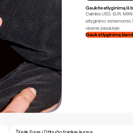
Gaukite atlyginimą iš 
Dalinkis USD, EUR, MXN i
atlyginimo sistemomis, 
visame pasaulyje.
Gauk atlyginimą šian
Žiūrėk Euras į Džibučio frankas kursus