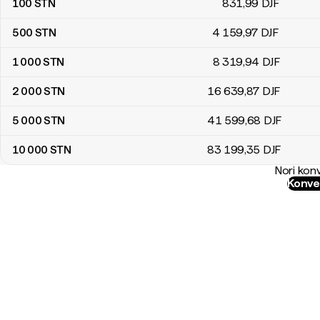
100
STN
831
,99
DJF
500
STN
4 159
,97
DJF
1 000
STN
8 319
,94
DJF
2 000
STN
16 639
,87
DJF
5 000
STN
41 599
,68
DJF
10 000
STN
83 199
,35
DJF
Nori konv
Konver