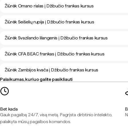
Žiūrėk Omano rialas į Džibučio frankas kursus
Žiūrėk Seišelių rupija į Džibučio frankas kursus
Žiūrėk Svazilando lilangenis į Džibučio frankas kursus
Žiūrėk CFA BEAC frankas į Džibučio frankas kursus
Žiūrėk Zambijos kvača į Džibučio frankas kursus
Palaikumas, kuriuo galite pasikliauti
Bet kada
B
Gauk pagalbą 24/7, visą metą. Pagrįsta dirbtinio intelekto,
N
palaikyta mūsų pagalbos komandos.