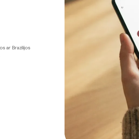
os ar Brazilijos
.