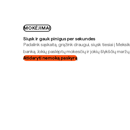
MOKĖJIMAI
Siųsk ir gauk pinigus per sekundes
Padalink sąskaitą, grąžink draugui, siųsk tiesiai į Meksik
banką. Jokių paslėptų mokesčių ir jokių šlykščių maržų
Atidaryti nemoką paskyrą