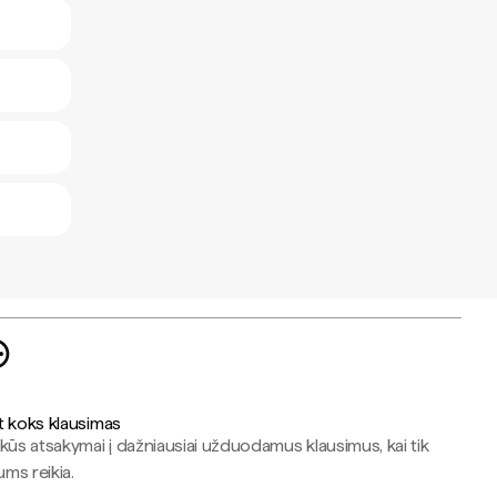
t koks klausimas
kūs atsakymai į dažniausiai užduodamus klausimus, kai tik
jums reikia.