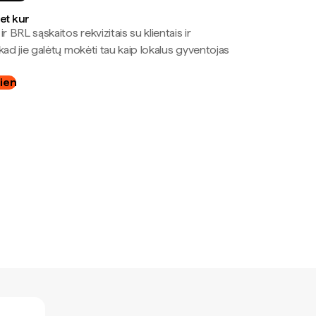
bet kur
r BRL sąskaitos rekvizitais su klientais ir
kad jie galėtų mokėti tau kaip lokalus gyventojas
dien