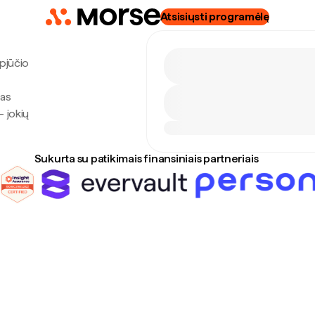
Atsisiųsti programėlę
gpjūčio
tas
— jokių
Sukurta su patikimais finansiniais partneriais