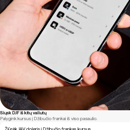
Siųsk DJF iš kitų valiutų
Palygink kursus į Džibučio frankai iš viso pasaulio.
Žiūrėk JAV doleris į Džibučio frankas kursus