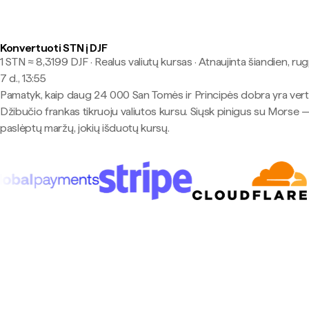
Konvertuoti STN į DJF
1 STN ≈ 8,3199 DJF · Realus valiutų kursas
·
Atnaujinta šiandien, ru
7 d., 13:55
Pamatyk, kaip daug 24 000 San Tomės ir Principės dobra yra ver
Džibučio frankas tikruoju valiutos kursu. Siųsk pinigus su Morse 
paslėptų maržų, jokių išduotų kursų.