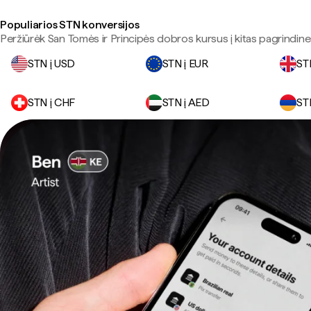
Populiarios STN konversijos
Peržiūrėk San Tomės ir Principės dobros kursus į kitas pagrindines
STN į USD
STN į EUR
ST
STN į CHF
STN į AED
ST