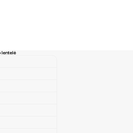
 lentelė
ntelė