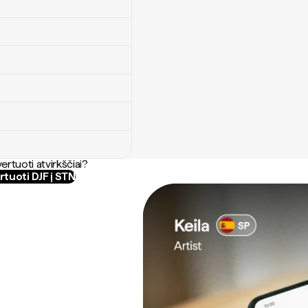
ertuoti atvirkščiai?
tuoti DJF į STN