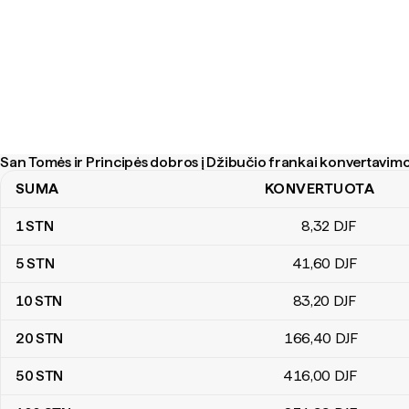
San Tomės ir Principės dobros į Džibučio frankai konvertavimo
SUMA
KONVERTUOTA
San Tomės ir Principės dobros į Džibučio frankai konvertavimo le
1
STN
8
,32
DJF
5
STN
41
,60
DJF
10
STN
83
,20
DJF
20
STN
166
,40
DJF
50
STN
416
,00
DJF