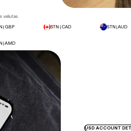
 valiutas.
N į GBP
STN į CAD
STN į AUD
N į AMD
USD ACCOUNT DET