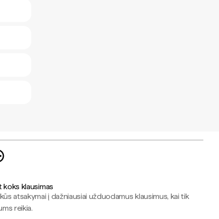
t koks klausimas
kūs atsakymai į dažniausiai užduodamus klausimus, kai tik
jums reikia.