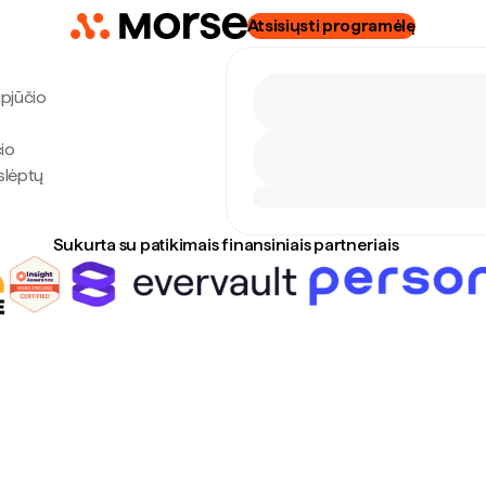
Atsisiųsti programėlę
gpjūčio
io
slėptų
Sukurta su patikimais finansiniais partneriais