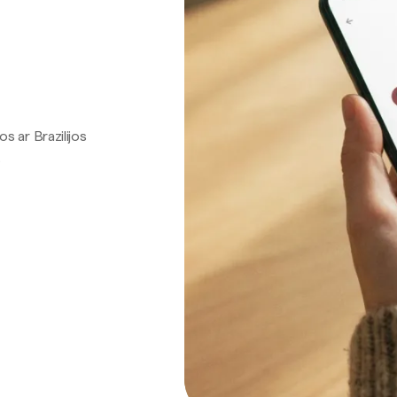
os ar Brazilijos
.