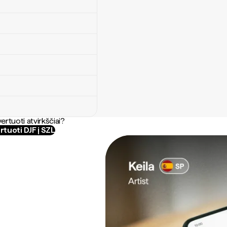
ertuoti atvirkščiai?
tuoti DJF į SZL