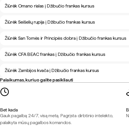
Žiūrėk Omano rialas į Džibučio frankas kursus
Žiūrėk Seišelių rupija į Džibučio frankas kursus
Žiūrėk San Tomės ir Principės dobra į Džibučio frankas kursus
Žiūrėk CFA BEAC frankas į Džibučio frankas kursus
Žiūrėk Zambijos kvača į Džibučio frankas kursus
Palaikumas, kuriuo galite pasikliauti
Bet kada
B
Gauk pagalbą 24/7, visą metą. Pagrįsta dirbtinio intelekto,
N
palaikyta mūsų pagalbos komandos.