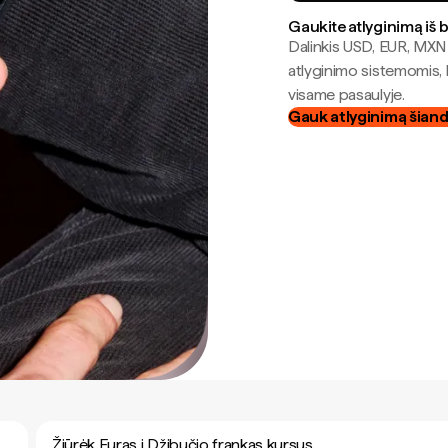
Gaukite atlyginimą iš 
Dalinkis USD, EUR, MXN i
atlyginimo sistemomis, 
visame pasaulyje.
Gauk atlyginimą šian
Žiūrėk Euras į Džibučio frankas kursus