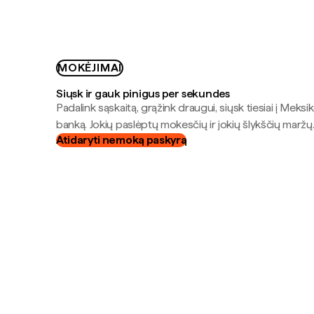
MOKĖJIMAI
Siųsk ir gauk pinigus per sekundes
Padalink sąskaitą, grąžink draugui, siųsk tiesiai į Meksik
banką. Jokių paslėptų mokesčių ir jokių šlykščių maržų
Atidaryti nemoką paskyrą