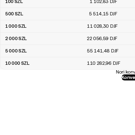
100
SZL
1 102
,83
DJF
500
SZL
5 514
,15
DJF
1 000
SZL
11 028
,30
DJF
2 000
SZL
22 056
,59
DJF
5 000
SZL
55 141
,48
DJF
10 000
SZL
110 282
,96
DJF
Nori konv
Konver