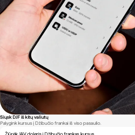
Siųsk DJF iš kitų valiutų
Palygink kursus į Džibučio frankai iš viso pasaulio.
Žiūrėk JAV doleris į Džibučio frankas kursus