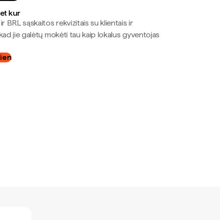
bet kur
r BRL sąskaitos rekvizitais su klientais ir
kad jie galėtų mokėti tau kaip lokalus gyventojas
dien