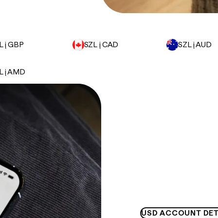
L į GBP
SZL į CAD
SZL į AUD
L į AMD
USD ACCOUNT DET