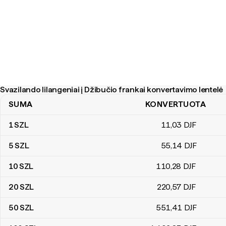
Svazilando lilangeniai į Džibučio frankai konvertavimo lentelė
SUMA
KONVERTUOTA
Svazilando lilangeniai į Džibučio frankai konvertavimo lentelė
1
SZL
11
,03
DJF
5
SZL
55
,14
DJF
10
SZL
110
,28
DJF
20
SZL
220
,57
DJF
50
SZL
551
,41
DJF