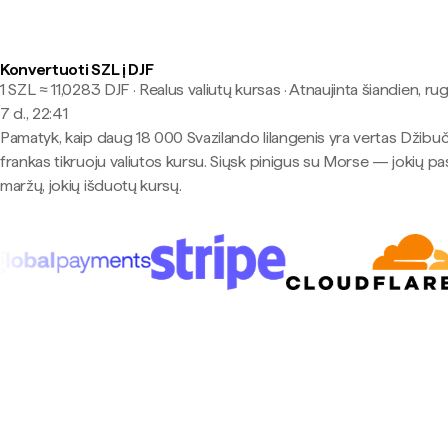
Konvertuoti SZL į DJF
1 SZL ≈ 11,0283 DJF · Realus valiutų kursas
·
Atnaujinta šiandien, ru
7 d., 22:41
Pamatyk, kaip daug 18 000 Svazilando lilangenis yra vertas Džibuč
frankas tikruoju valiutos kursu. Siųsk pinigus su Morse — jokių pa
maržų, jokių išduotų kursų.