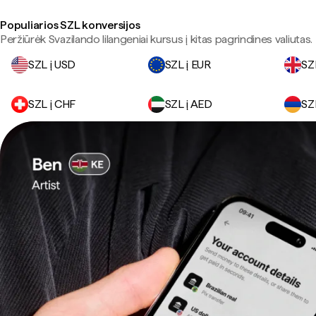
Populiarios SZL konversijos
Peržiūrėk Svazilando lilangeniai kursus į kitas pagrindines valiutas.
SZL į USD
SZL į EUR
SZ
SZL į CHF
SZL į AED
SZ