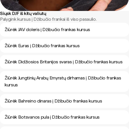
Siųsk DJF iš kitų valiutų
Palygink kursus į Džibučio frankai iš viso pasaulio.
Žiūrėk JAV doleris į Džibučio frankas kursus
Žiūrėk Euras į Džibučio frankas kursus
Žiūrėk Didžiosios Britanijos svaras į Džibučio frankas kursus
Žiūrėk Jungtinių Arabų Emyratų dirhamas į Džibučio frankas
kursus
Žiūrėk Bahreino dinaras į Džibučio frankas kursus
Žiūrėk Botsvanos pula į Džibučio frankas kursus