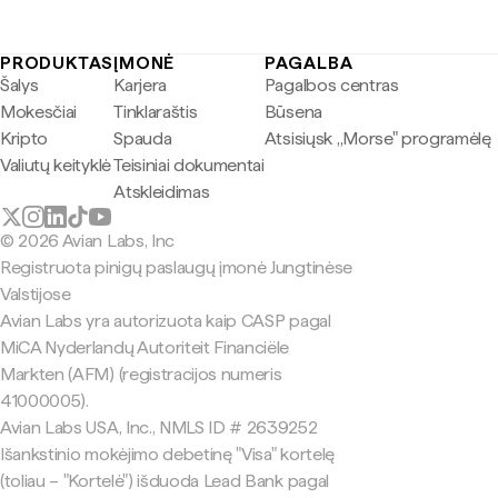
PRODUKTAS
ĮMONĖ
PAGALBA
Šalys
Karjera
Pagalbos centras
Mokesčiai
Tinklaraštis
Būsena
Kripto
Spauda
Atsisiųsk „Morse" programėlę
Valiutų keityklė
Teisiniai dokumentai
Atskleidimas
© 2026 Avian Labs, Inc
Registruota pinigų paslaugų įmonė Jungtinėse
Valstijose
Avian Labs yra autorizuota kaip CASP pagal
MiCA Nyderlandų Autoriteit Financiële
Markten (AFM) (registracijos numeris
41000005).
Avian Labs USA, Inc., NMLS ID # 2639252
Išankstinio mokėjimo debetinę "Visa" kortelę
(toliau – "Kortelė") išduoda Lead Bank pagal