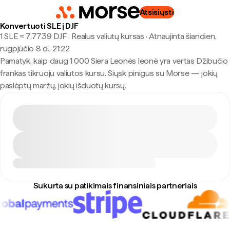
Atsisiųsti
Konvertuoti SLE į DJF
1 SLE ≈ 7,7739 DJF · Realus valiutų kursas
·
Atnaujinta šiandien,
rugpjūčio 8 d., 21:22
Pamatyk, kaip daug 1 000 Siera Leonės leonė yra vertas Džibučio
frankas tikruoju valiutos kursu. Siųsk pinigus su Morse — jokių
paslėptų maržų, jokių išduotų kursų.
Sukurta su patikimais finansiniais partneriais