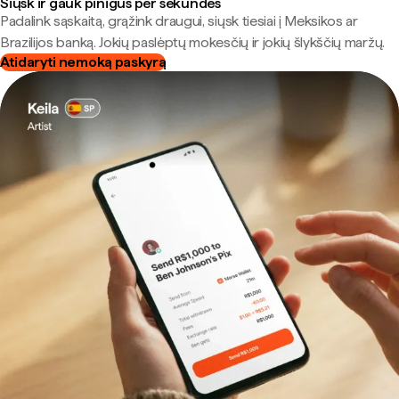
Siųsk ir gauk pinigus per sekundes
Padalink sąskaitą, grąžink draugui, siųsk tiesiai į Meksikos ar
Brazilijos banką. Jokių paslėptų mokesčių ir jokių šlykščių maržų.
Atidaryti nemoką paskyrą