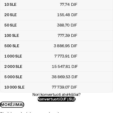
10
SLE
77
,74
DJF
20
SLE
155
,48
DJF
50
SLE
388
,70
DJF
100
SLE
777
,39
DJF
500
SLE
3 886
,95
DJF
1 000
SLE
7 773
,91
DJF
2 000
SLE
15 547
,81
DJF
5 000
SLE
38 869
,53
DJF
10 000
SLE
77 739
,07
DJF
Nori konvertuoti atvirkščiai?
Konvertuoti DJF į SLE
MOKĖJIMAI