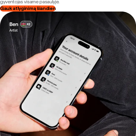
gyventojas visame pasaulyje.
Gauk atlyginimą šiandien