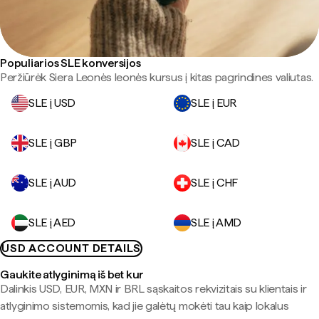
Populiarios SLE konversijos
Peržiūrėk Siera Leonės leonės kursus į kitas pagrindines valiutas.
SLE į USD
SLE į EUR
SLE į GBP
SLE į CAD
SLE į AUD
SLE į CHF
SLE į AED
SLE į AMD
USD ACCOUNT DETAILS
Gaukite atlyginimą iš bet kur
Dalinkis USD, EUR, MXN ir BRL sąskaitos rekvizitais su klientais ir
atlyginimo sistemomis, kad jie galėtų mokėti tau kaip lokalus