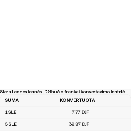
Siera Leonės leonės į Džibučio frankai konvertavimo lentelė
SUMA
KONVERTUOTA
Siera Leonės leonės į Džibučio frankai konvertavimo lentelė
1
SLE
7
,77
DJF
5
SLE
38
,87
DJF