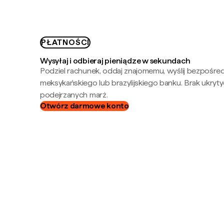
PŁATNOŚCI
Wysyłaj i odbieraj pieniądze w sekundach
Podziel rachunek, oddaj znajomemu, wyślij bezpośre
meksykańskiego lub brazylijskiego banku. Brak ukryty
podejrzanych marż.
Otwórz darmowe konto