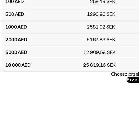
100
AED
258
,19
SEK
500
AED
1290
,96
SEK
1000
AED
2581
,92
SEK
2000
AED
5163
,83
SEK
5000
AED
12 909
,58
SEK
10 000
AED
25 819
,16
SEK
Chcesz przel
Przel