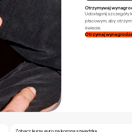
Otrzymywaj wynagrod
Udostępnij szczegóły k
płacowym, aby otrzymy
świecie.
Otrzymaj wynagrodzen
Zobacz kursy euro na korona szwedzka