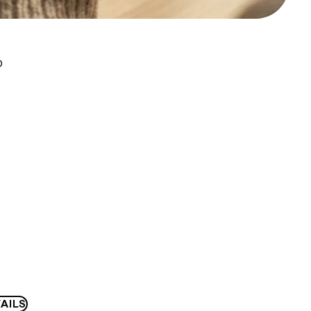
D
AILS