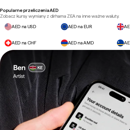
Popularne przeliczenia AED
Zobacz kursy wymiany z dirhama ZEA na inne ważne waluty.
AED na USD
AED na EUR
AE
AED na CHF
AED na AMD
AE