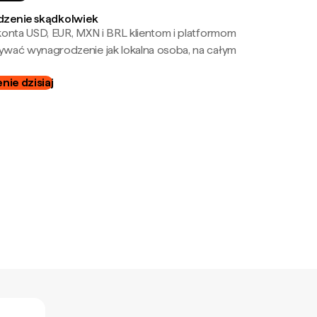
zenie skądkolwiek
onta USD, EUR, MXN i BRL klientom i platformom
wać wynagrodzenie jak lokalna osoba, na całym
ie dzisiaj