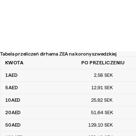
Tabela przeliczeń dirhama ZEA na korony szwedzkiej
KWOTA
PO PRZELICZENIU
Tabela przeliczeń dirhama ZEA na korony szwedzkiej
1
AED
2
,58
SEK
5
AED
12
,91
SEK
10
AED
25
,82
SEK
20
AED
51
,64
SEK
50
AED
129
,10
SEK