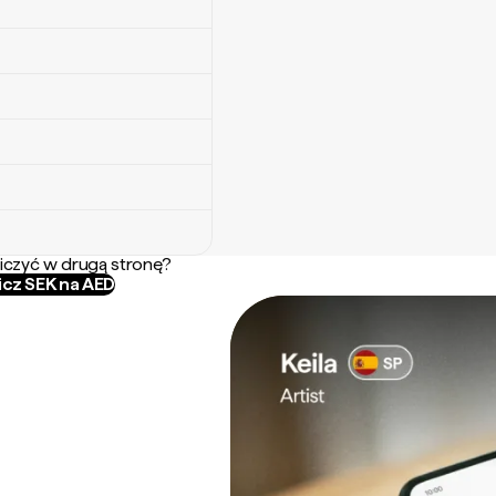
iczyć w drugą stronę?
icz SEK na AED