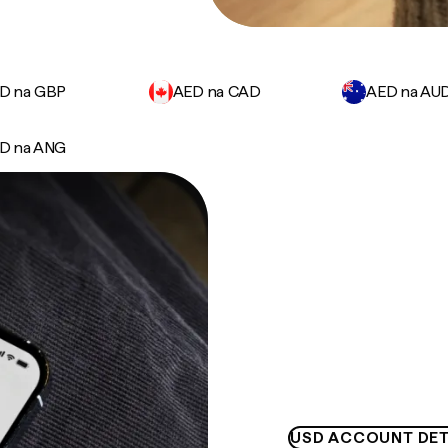
D na GBP
AED na CAD
AED na AU
D na ANG
USD ACCOUNT DET