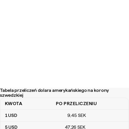
Tabela przeliczeń dolara amerykańskiego na korony
szwedzkiej
KWOTA
PO PRZELICZENIU
Tabela przeliczeń dolara amerykańskiego na korony szwedzkiej
1
USD
9
,45
SEK
5
USD
47
,26
SEK