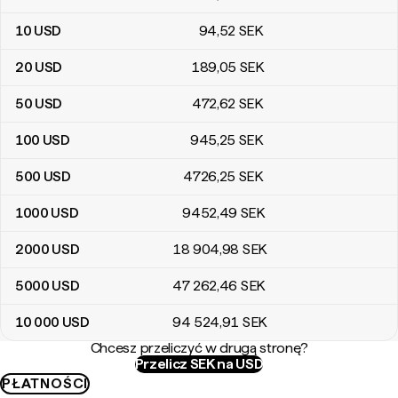
10
USD
94
,52
SEK
20
USD
189
,05
SEK
50
USD
472
,62
SEK
100
USD
945
,25
SEK
500
USD
4726
,25
SEK
1000
USD
9452
,49
SEK
2000
USD
18 904
,98
SEK
5000
USD
47 262
,46
SEK
10 000
USD
94 524
,91
SEK
Chcesz przeliczyć w drugą stronę?
Przelicz SEK na USD
PŁATNOŚCI