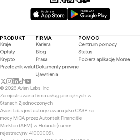
PRODUKT
FIRMA
POMOC
Kraje
Kariera
Centrum pomocy
Opłaty
Blog
Status
Krypto
Prasa
Pobierz aplikację Morse
Przelicznik walut
Dokumenty prawne
Ujawnienia
© 2026 Avian Labs, Inc
Zarejestrowana firma usług pieniężnych w
Stanach Zjednoczonych
Avian Labs jest autoryzowana jako CASP na
mocy MiCA przez Autoriteit Financiële
Markten (AFM) w Holandii (numer
rejestracyjny 41000005).