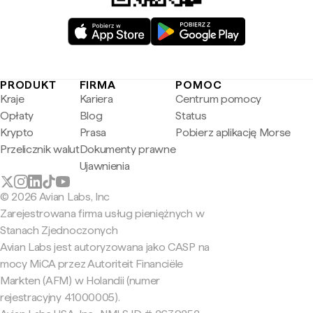
PRODUKT
FIRMA
POMOC
Kraje
Kariera
Centrum pomocy
Opłaty
Blog
Status
Krypto
Prasa
Pobierz aplikację Morse
Przelicznik walut
Dokumenty prawne
Ujawnienia
© 2026 Avian Labs, Inc
Zarejestrowana firma usług pieniężnych w
Stanach Zjednoczonych
Avian Labs jest autoryzowana jako CASP na
mocy MiCA przez Autoriteit Financiële
Markten (AFM) w Holandii (numer
rejestracyjny 41000005).