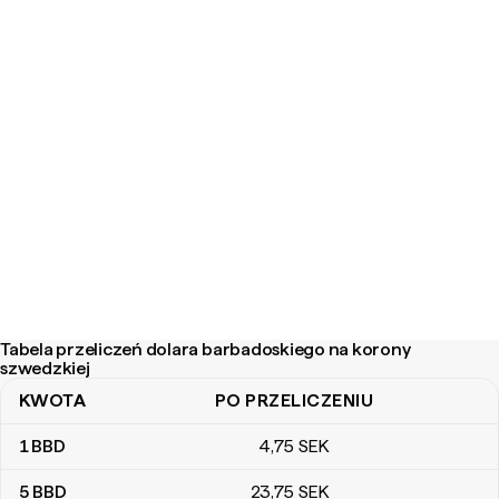
Tabela przeliczeń dolara barbadoskiego na korony
szwedzkiej
KWOTA
PO PRZELICZENIU
Tabela przeliczeń dolara barbadoskiego na korony szwedzkiej
1
BBD
4
,75
SEK
5
BBD
23
,75
SEK