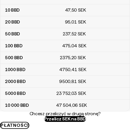
10
BBD
47
,50
SEK
20
BBD
95
,01
SEK
50
BBD
237
,52
SEK
100
BBD
475
,04
SEK
500
BBD
2375
,20
SEK
1000
BBD
4750
,41
SEK
2000
BBD
9500
,81
SEK
5000
BBD
23 752
,03
SEK
10 000
BBD
47 504
,06
SEK
Chcesz przeliczyć w drugą stronę?
Przelicz SEK na BBD
PŁATNOŚCI