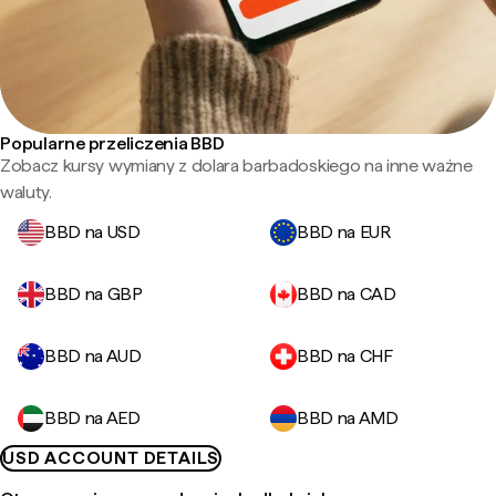
Popularne przeliczenia BBD
Zobacz kursy wymiany z dolara barbadoskiego na inne ważne
waluty.
BBD na USD
BBD na EUR
BBD na GBP
BBD na CAD
BBD na AUD
BBD na CHF
BBD na AED
BBD na AMD
USD ACCOUNT DETAILS