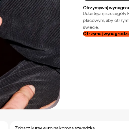
Otrzymywaj wynagrod
Udostępnij szczegóły k
płacowym, aby otrzymy
świecie.
Otrzymaj wynagrodzen
Zobacz kursy euro na korona szwedzka