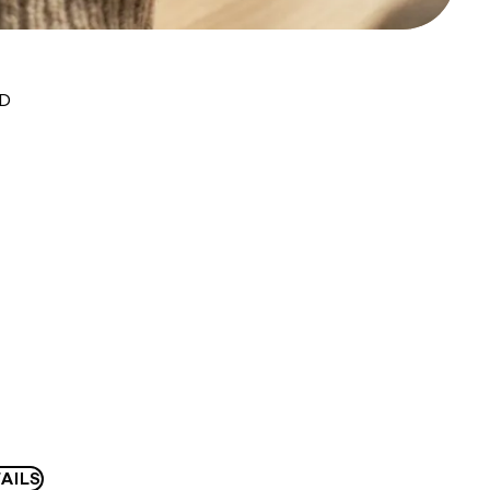
UD
AILS