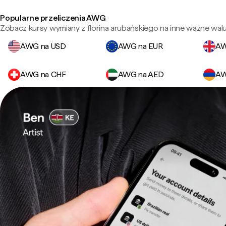
Popularne przeliczenia AWG
Zobacz kursy wymiany z florina arubańskiego na inne ważne walu
AWG na USD
AWG na EUR
AW
AWG na CHF
AWG na AED
AW