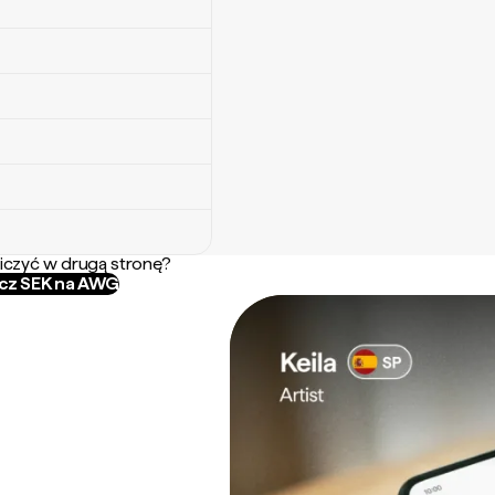
iczyć w drugą stronę?
icz SEK na AWG