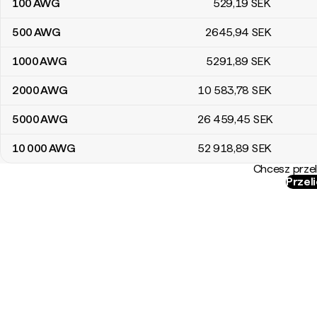
100
AWG
529
,19
SEK
500
AWG
2645
,94
SEK
1000
AWG
5291
,89
SEK
2000
AWG
10 583
,78
SEK
5000
AWG
26 459
,45
SEK
10 000
AWG
52 918
,89
SEK
Chcesz przel
Przel