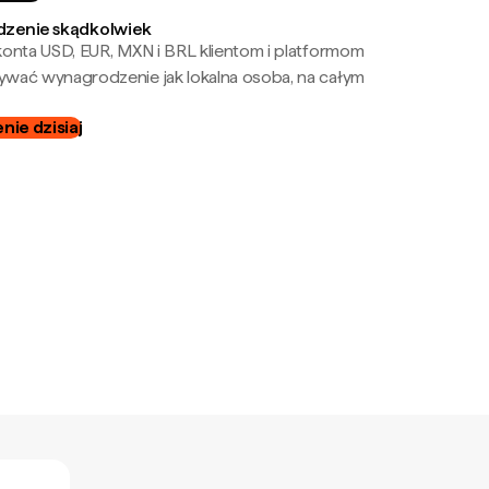
zenie skądkolwiek
onta USD, EUR, MXN i BRL klientom i platformom
wać wynagrodzenie jak lokalna osoba, na całym
ie dzisiaj