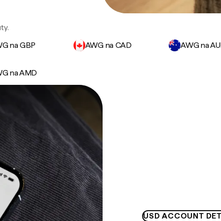
ty.
G na GBP
AWG na CAD
AWG na A
G na AMD
USD ACCOUNT DET