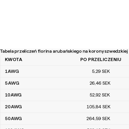
Tabela przeliczeń florina arubańskiego na korony szwedzkiej
KWOTA
PO PRZELICZENIU
Tabela przeliczeń florina arubańskiego na korony szwedzkiej
1
AWG
5
,29
SEK
5
AWG
26
,46
SEK
10
AWG
52
,92
SEK
20
AWG
105
,84
SEK
50
AWG
264
,59
SEK