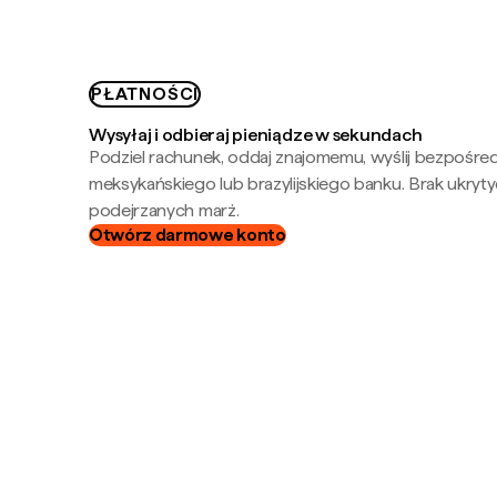
PŁATNOŚCI
Wysyłaj i odbieraj pieniądze w sekundach
Podziel rachunek, oddaj znajomemu, wyślij bezpośre
meksykańskiego lub brazylijskiego banku. Brak ukryty
podejrzanych marż.
Otwórz darmowe konto