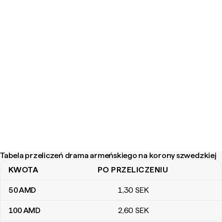
Tabela przeliczeń drama armeńskiego na korony szwedzkiej
KWOTA
PO PRZELICZENIU
Tabela przeliczeń drama armeńskiego na korony szwedzkiej
50
AMD
1
,30
SEK
100
AMD
2
,60
SEK