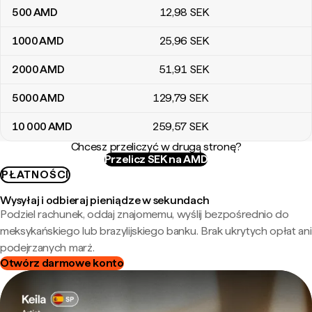
500
AMD
12
,98
SEK
1000
AMD
25
,96
SEK
2000
AMD
51
,91
SEK
5000
AMD
129
,79
SEK
10 000
AMD
259
,57
SEK
Chcesz przeliczyć w drugą stronę?
Przelicz SEK na AMD
PŁATNOŚCI
Wysyłaj i odbieraj pieniądze w sekundach
Podziel rachunek, oddaj znajomemu, wyślij bezpośrednio do
meksykańskiego lub brazylijskiego banku. Brak ukrytych opłat ani
podejrzanych marż.
Otwórz darmowe konto