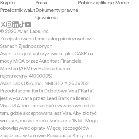
Krypto
Prasa
Pobierz aplikację Morse
Przelicznik walut
Dokumenty prawne
Ujawnienia
© 2026 Avian Labs, Inc
Zarejestrowana firma usług pieniężnych w
Stanach Zjednoczonych
Avian Labs jest autoryzowana jako CASP na
mocy MiCA przez Autoriteit Financiële
Markten (AFM) w Holandii (numer
rejestracyjny 41000005).
Avian Labs USA, Inc., NMLS ID # 2639252
Przedpłacona Karta Debetowa Visa ("Karta")
jest wydawana przez Lead Bank na licencji
Visa U.S.A. Inc. i może być używana wszędzie
tam, gdzie akceptowana jest Visa. Aby złożyć
wniosek, musisz mieć ukończone 18 lat. Mogą
obowiązywać opłaty. Więcej szczegółów
znajdziesz w Umowie Posiadacza Karty i na