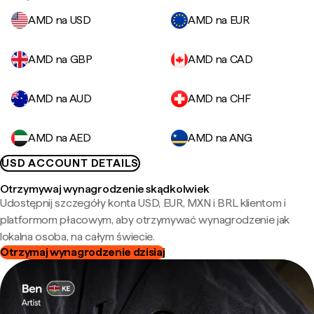
AMD na USD
AMD na EUR
AMD na GBP
AMD na CAD
AMD na AUD
AMD na CHF
AMD na AED
AMD na ANG
USD ACCOUNT DETAILS
Otrzymywaj wynagrodzenie skądkolwiek
Udostępnij szczegóły konta USD, EUR, MXN i BRL klientom i
platformom płacowym, aby otrzymywać wynagrodzenie jak
lokalna osoba, na całym świecie.
Otrzymaj wynagrodzenie dzisiaj