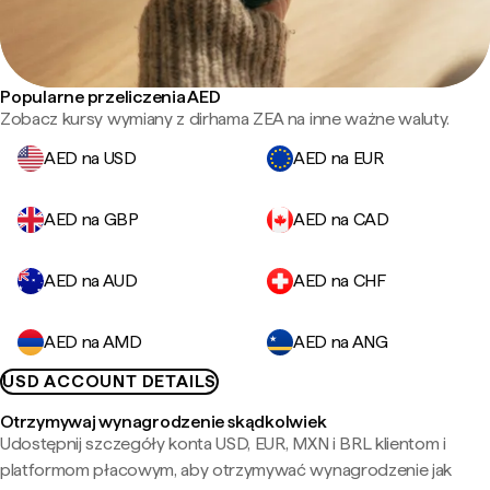
Popularne przeliczenia AED
Zobacz kursy wymiany z dirhama ZEA na inne ważne waluty.
AED na USD
AED na EUR
AED na GBP
AED na CAD
AED na AUD
AED na CHF
AED na AMD
AED na ANG
USD ACCOUNT DETAILS
Otrzymywaj wynagrodzenie skądkolwiek
Udostępnij szczegóły konta USD, EUR, MXN i BRL klientom i
platformom płacowym, aby otrzymywać wynagrodzenie jak