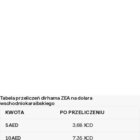
Tabela przeliczeń dirhama ZEA na dolara
wschodniokaraibskiego
KWOTA
PO PRZELICZENIU
Tabela przeliczeń dirhama ZEA na dolara wschodniokaraibskiego
5
AED
3
,68
XCD
10
AED
7
,35
XCD