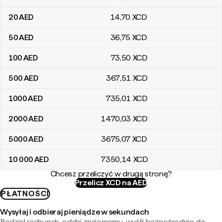
20
AED
14
,70
XCD
50
AED
36
,75
XCD
100
AED
73
,50
XCD
500
AED
367
,51
XCD
1000
AED
735
,01
XCD
2000
AED
1470
,03
XCD
5000
AED
3675
,07
XCD
10 000
AED
7350
,14
XCD
Chcesz przeliczyć w drugą stronę?
Przelicz XCD na AED
PŁATNOŚCI
Wysyłaj i odbieraj pieniądze w sekundach
Podziel rachunek, oddaj znajomemu, wyślij bezpośrednio do