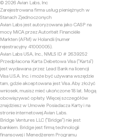
© 2026 Avian Labs, Inc
Zarejestrowana firma usług pieniężnych w
Stanach Zjednoczonych
Avian Labs jest autoryzowana jako CASP na
mocy MiCA przez Autoriteit Financiële
Markten (AFM) w Holandii (numer
rejestracyjny 41000005).
Avian Labs USA, Inc., NMLS ID # 2639252
Przedpłacona Karta Debetowa Visa ("Karta")
jest wydawana przez Lead Bank na licencji
Visa U.S.A. Inc. i może być używana wszędzie
tam, gdzie akceptowana jest Visa. Aby złożyć
wniosek, musisz mieć ukończone 18 lat. Mogą
obowiązywać opłaty. Więcej szczegółów
znajdziesz w Umowie Posiadacza Karty i na
stronie internetowej Avian Labs.
Bridge Ventures LLC ("Bridge") nie jest
bankiem. Bridge jest firmą technologii
finansowej i Menedżerem Programu