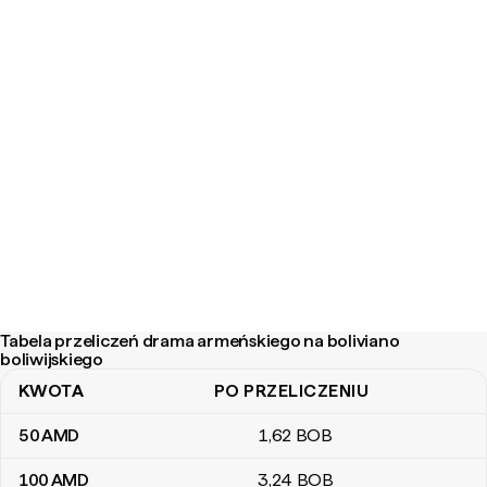
Tabela przeliczeń drama armeńskiego na boliviano
boliwijskiego
KWOTA
PO PRZELICZENIU
Tabela przeliczeń drama armeńskiego na boliviano boliwijskiego
50
AMD
1
,62
BOB
100
AMD
3
,24
BOB