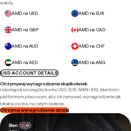
waluty.
AMD na USD
AMD na EUR
AMD na GBP
AMD na CAD
AMD na AUD
AMD na CHF
AMD na AED
AMD na ANG
USD ACCOUNT DETAILS
Otrzymywaj wynagrodzenie skądkolwiek
Udostępnij szczegóły konta USD, EUR, MXN i BRL klientom i
platformom płacowym, aby otrzymywać wynagrodzenie jak
lokalna osoba, na całym świecie.
Otrzymaj wynagrodzenie dzisiaj