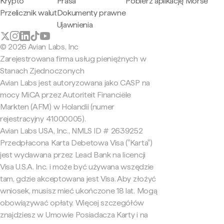
Krypto
Prasa
Pobierz aplikację Morse
Przelicznik walut
Dokumenty prawne
Ujawnienia
© 2026 Avian Labs, Inc
Zarejestrowana firma usług pieniężnych w
Stanach Zjednoczonych
Avian Labs jest autoryzowana jako CASP na
mocy MiCA przez Autoriteit Financiële
Markten (AFM) w Holandii (numer
rejestracyjny 41000005).
Avian Labs USA, Inc., NMLS ID # 2639252
Przedpłacona Karta Debetowa Visa ("Karta")
jest wydawana przez Lead Bank na licencji
Visa U.S.A. Inc. i może być używana wszędzie
tam, gdzie akceptowana jest Visa. Aby złożyć
wniosek, musisz mieć ukończone 18 lat. Mogą
obowiązywać opłaty. Więcej szczegółów
znajdziesz w Umowie Posiadacza Karty i na