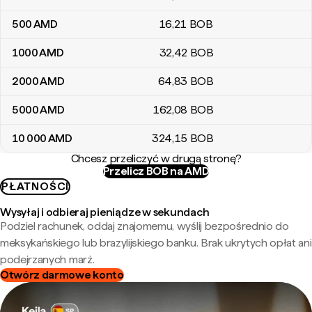
500
AMD
16
,21
BOB
1000
AMD
32
,42
BOB
2000
AMD
64
,83
BOB
5000
AMD
162
,08
BOB
10 000
AMD
324
,15
BOB
Chcesz przeliczyć w drugą stronę?
Przelicz BOB na AMD
PŁATNOŚCI
Wysyłaj i odbieraj pieniądze w sekundach
Podziel rachunek, oddaj znajomemu, wyślij bezpośrednio do
meksykańskiego lub brazylijskiego banku. Brak ukrytych opłat ani
podejrzanych marż.
Otwórz darmowe konto