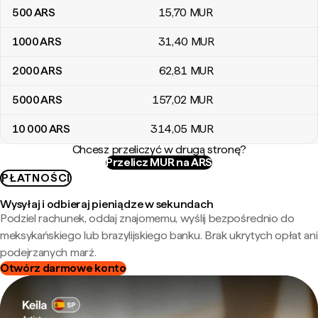
500
ARS
15
,70
MUR
1000
ARS
31
,40
MUR
2000
ARS
62
,81
MUR
5000
ARS
157
,02
MUR
10 000
ARS
314
,05
MUR
Chcesz przeliczyć w drugą stronę?
Przelicz MUR na ARS
PŁATNOŚCI
Wysyłaj i odbieraj pieniądze w sekundach
Podziel rachunek, oddaj znajomemu, wyślij bezpośrednio do
meksykańskiego lub brazylijskiego banku. Brak ukrytych opłat ani
podejrzanych marż.
Otwórz darmowe konto