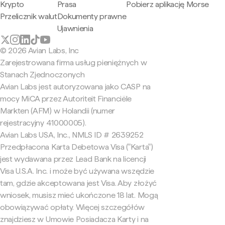
Krypto
Prasa
Pobierz aplikację Morse
Przelicznik walut
Dokumenty prawne
Ujawnienia
© 2026 Avian Labs, Inc
Zarejestrowana firma usług pieniężnych w
Stanach Zjednoczonych
Avian Labs jest autoryzowana jako CASP na
mocy MiCA przez Autoriteit Financiële
Markten (AFM) w Holandii (numer
rejestracyjny 41000005).
Avian Labs USA, Inc., NMLS ID # 2639252
Przedpłacona Karta Debetowa Visa ("Karta")
jest wydawana przez Lead Bank na licencji
Visa U.S.A. Inc. i może być używana wszędzie
tam, gdzie akceptowana jest Visa. Aby złożyć
wniosek, musisz mieć ukończone 18 lat. Mogą
obowiązywać opłaty. Więcej szczegółów
znajdziesz w Umowie Posiadacza Karty i na