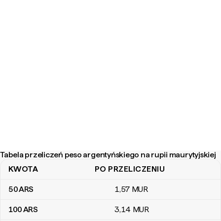
Tabela przeliczeń peso argentyńskiego na rupii maurytyjskiej
KWOTA
PO PRZELICZENIU
Tabela przeliczeń peso argentyńskiego na rupii maurytyjskiej
50
ARS
1
,57
MUR
100
ARS
3
,14
MUR