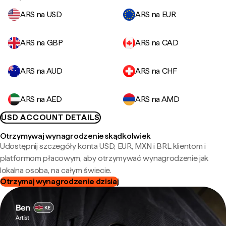
ARS na USD
ARS na EUR
ARS na GBP
ARS na CAD
ARS na AUD
ARS na CHF
ARS na AED
ARS na AMD
USD ACCOUNT DETAILS
Otrzymywaj wynagrodzenie skądkolwiek
Udostępnij szczegóły konta USD, EUR, MXN i BRL klientom i
platformom płacowym, aby otrzymywać wynagrodzenie jak
lokalna osoba, na całym świecie.
Otrzymaj wynagrodzenie dzisiaj