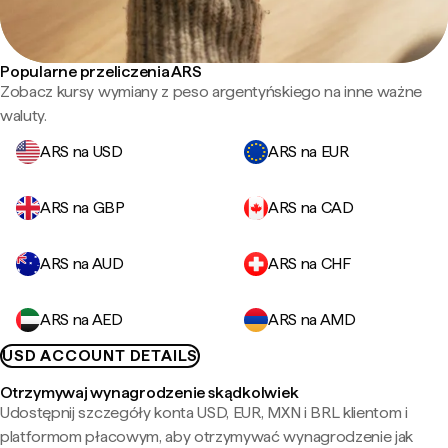
Popularne przeliczenia ARS
Zobacz kursy wymiany z peso argentyńskiego na inne ważne
waluty.
ARS na USD
ARS na EUR
ARS na GBP
ARS na CAD
ARS na AUD
ARS na CHF
ARS na AED
ARS na AMD
USD ACCOUNT DETAILS
Otrzymywaj wynagrodzenie skądkolwiek
Udostępnij szczegóły konta USD, EUR, MXN i BRL klientom i
platformom płacowym, aby otrzymywać wynagrodzenie jak