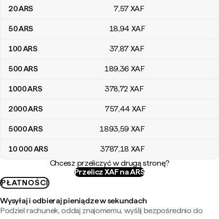
20
ARS
7
,57
XAF
50
ARS
18
,94
XAF
100
ARS
37
,87
XAF
500
ARS
189
,36
XAF
1000
ARS
378
,72
XAF
2000
ARS
757
,44
XAF
5000
ARS
1893
,59
XAF
10 000
ARS
3787
,18
XAF
Chcesz przeliczyć w drugą stronę?
Przelicz XAF na ARS
PŁATNOŚCI
Wysyłaj i odbieraj pieniądze w sekundach
Podziel rachunek, oddaj znajomemu, wyślij bezpośrednio do