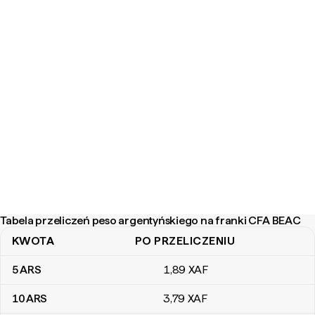
Tabela przeliczeń peso argentyńskiego na franki CFA BEAC
KWOTA
PO PRZELICZENIU
Tabela przeliczeń peso argentyńskiego na franki CFA BEAC
5
ARS
1
,89
XAF
10
ARS
3
,79
XAF