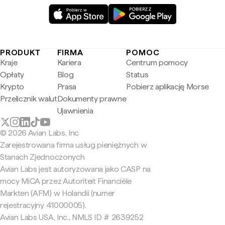
PRODUKT
FIRMA
POMOC
Kraje
Kariera
Centrum pomocy
Opłaty
Blog
Status
Krypto
Prasa
Pobierz aplikację Morse
Przelicznik walut
Dokumenty prawne
Ujawnienia
© 2026 Avian Labs, Inc
Zarejestrowana firma usług pieniężnych w
Stanach Zjednoczonych
Avian Labs jest autoryzowana jako CASP na
mocy MiCA przez Autoriteit Financiële
Markten (AFM) w Holandii (numer
rejestracyjny 41000005).
Avian Labs USA, Inc., NMLS ID # 2639252