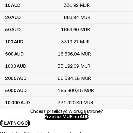
10
AUD
331
,92
MUR
20
AUD
663
,84
MUR
50
AUD
1659
,60
MUR
100
AUD
3319
,21
MUR
500
AUD
16 596
,04
MUR
1000
AUD
33 192
,09
MUR
2000
AUD
66 384
,18
MUR
5000
AUD
165 960
,45
MUR
10 000
AUD
331 920
,89
MUR
Chcesz przeliczyć w drugą stronę?
Przelicz MUR na AUD
PŁATNOŚCI