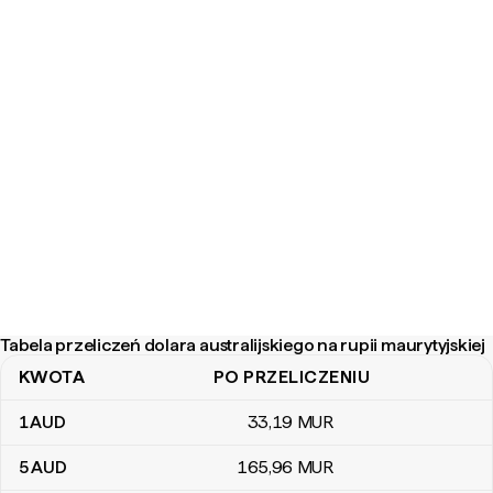
Tabela przeliczeń dolara australijskiego na rupii maurytyjskiej
KWOTA
PO PRZELICZENIU
Tabela przeliczeń dolara australijskiego na rupii maurytyjskiej
1
AUD
33
,19
MUR
5
AUD
165
,96
MUR