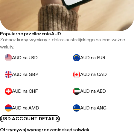
Popularne przeliczenia AUD
Zobacz kursy wymiany z dolara australijskiego na inne ważne
waluty.
AUD na USD
AUD na EUR
AUD na GBP
AUD na CAD
AUD na CHF
AUD na AED
AUD na AMD
AUD na ANG
USD ACCOUNT DETAILS
Otrzymywaj wynagrodzenie skądkolwiek